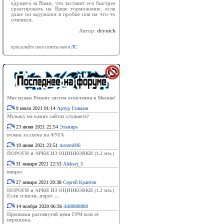
едущего за Вами, что заставит его быстрее
среагировать на Ваше торможение, если
даже он задумался в пробке или на что-то
отвлекся.
Автор:
drynich
присылайте свои советы нам в
ЛС
Мне нужен Ремонт систем отопления в Москве!
9 июля 2021 01:14
Артур Главнов
Музыку на каких сайтах слушаете?
23 июня 2021 22:54
Эльвира
нужна эл.схема на ФУГА
19 июня 2021 23:51
rustem006
ПОРОГИ и АРКИ ИЗ ОЦИНКОВКИ (1.2 мм.)
31 января 2021 22:53
Aleksej_5
вопрос
27 января 2021 20:38
Сергей Крантов
ПОРОГИ и АРКИ ИЗ ОЦИНКОВКИ (1.2 мм.)
Если сгнили, порог ...
14 ноября 2020 06:36
ds88888888
Признаки растянутой цепи ГРМ или её
перескока.