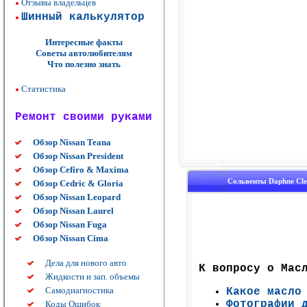
Отзывы владельцев
Шинный калькулятор
Интересные факты
Советы автолюбителям
Что полезно знать
Статистика
Ремонт своими руками
Обзор Nissan Teana
Обзор Nissan President
Обзор Cefiro & Maxima
Сольвенты Daphne Cl
Обзор Cedric & Gloria
Обзор Nissan Leopard
Обзор Nissan Laurel
Обзор Nissan Fuga
Обзор Nissan Cima
Дела для нового авто
К вопросу о Мас
Жидкости и зап. объемы
Самодиагностика
Какое масло
Фотографии 
Коды Ошибок