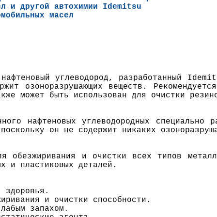
ел и другой автохимии
Idemitsu
омобильных масел
 нафтеновый углеводород, разработанный Idemit
ржит озоноразрушающих веществ. Рекомендуетс
акже может быть использован для очистки резин
нного нафтеновых углеводородных специально р
 поскольку он не содержит никаких озоноразруш
ля обезжиривания и очистки всех типов метал
ых и пластиковых деталей.
я здоровья.
жиривания и очистки способности.
слабым запахом.