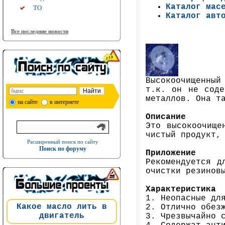
Каталог мас
ТО
Каталог авт
Все последние новости
Высокоочищенный
т.к. он не соде
металлов. Она т
на сайте
в интернете
Описание
Это высокоочище
чистый продукт,
Расширенный поиск по сайту
Поиск по форуму
Приложение
Рекомендуется д
очистки резинов
Характеристика
1. Неопасные дл
Какое масло лить в
2. Отлично обез
двигатель
3. Чрезвычайно 