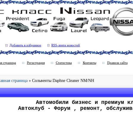
Добавить в избранное
RSS-лента новостей
ая страница
Регистрация
Статистика
Контакты
Правила сайта
Главная страница
» Сольвенты Daphne Cleaner NM/NH
.
Автомобили бизнес и премиум к
Автоклуб - Форум , ремонт, обслужив