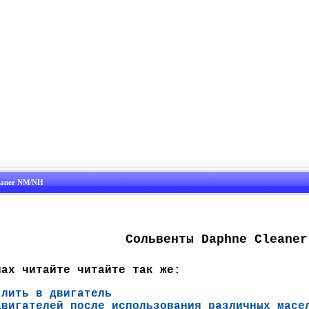
eaner NM/NH
Сольвенты Daphne Cleaner
лах читайте читайте так же:
 лить в двигатель
двигателей после использования различных масе