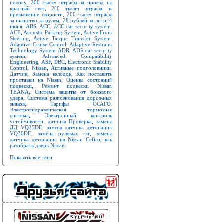
полосу
,
200 тысяч штрафа за проезд на
красный свет
,
200 тысяч штрафа за
превышение скорости
,
200 тысяч штрафа
за пьянство за рулем
,
28 рублей за литр
,
4
июня
,
ABS
,
ACC
,
ACC car security system
,
ACE
,
Acoustic Parking System
,
Active Front
Steering
,
Active Torque Transfer System
,
Adaptive Cruise Control
,
Adaptive Restraint
Technology System
,
ADR
,
ADR car security
system
,
Advanced Compatibility
Engineering
,
ASF
,
DBC
,
Electronic Stability
Control
,
Nissan
,
Активные подголовники
,
Датчик
,
Замена колодок
,
Как поставить
проставки на Nissan
,
Оценка состояний
подвески
,
Ремонт подвески Nissan
TEANA
,
Система защиты от бокового
удара
,
Система разпознования дорожных
знаков
,
Тарифы ОСАГО
,
Электрогидравлическая тормозная
система
,
Электронный контроль
устойчивости
,
датчика Проверка
,
замена
ДД VQ35DE
,
замена датчика детонации
VQ30DE
,
замена рулевых тяг
,
земена
датчика детонации на Nissan Cefiro
,
как
разобрать дверь Nissan
Показать все теги