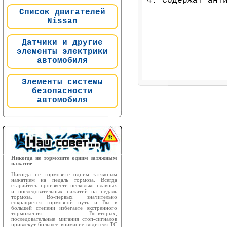
4. Содержат ант
Список двигателей
Nissan
Датчики и другие
элементы электрики
автомобиля
Элементы системы
безопасности
автомобиля
Никогда не тормозите одним затяжным
нажатие
Никогда не тормозите одним затяжным
нажатием на педаль тормоза. Всегда
старайтесь произвести несколько плавных
и последовательных нажатий на педаль
тормоза. Во-первых значительно
сокращается тормозной путь и Вы в
большей степени избегаете экстренного
торможения. Во-вторых,
последовательные мигания стоп-сигналов
привлекут большее внимание водителя ТС