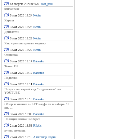
13 августа 2020 09:58
Frost_paul
бензонасос
3 мая 2020 18:24
Nebin
Карты
3 мая 2020 18:24
Nebin
Двигатель
3 мая 2020 18:23
Nebin
Как я ремонтировал ходовку
3 мая 2020 18:22
Nebin
Обшивка
3 мая 2020 18:17
Babenko
Teana J31
3 мая 2020 18:12
Babenko
Подвеска
3 мая 2020 18:11
Babenko
Получить старый код "поделиться" на
YOUTUBE
3 мая 2020 18:10
Babenko
Обзор и мнение о - FIT надфили в наборе. 10
шт. ...
3 мая 2020 18:09
Babenko
Полиция взяток не берет
2 мая 2020 19:59
Rikkis
нужна помошь
2 мая 2020 19:16
Александр Сорин