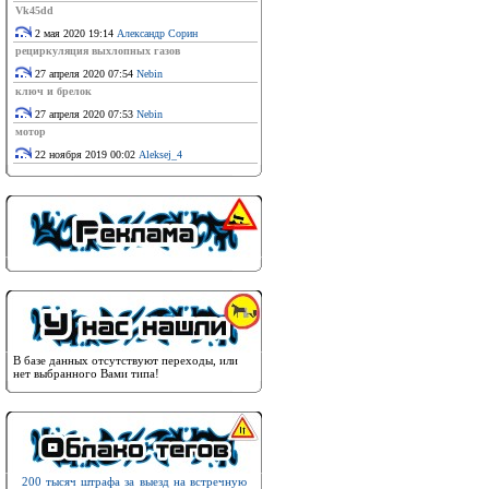
Vk45dd
2 мая 2020 19:14
Александр Сорин
рециркуляция выхлопных газов
27 апреля 2020 07:54
Nebin
ключ и брелок
27 апреля 2020 07:53
Nebin
мотор
22 ноября 2019 00:02
Aleksej_4
В базе данных отсутствуют переходы, или
нет выбранного Вами типа!
200 тысяч штрафа за выезд на встречную