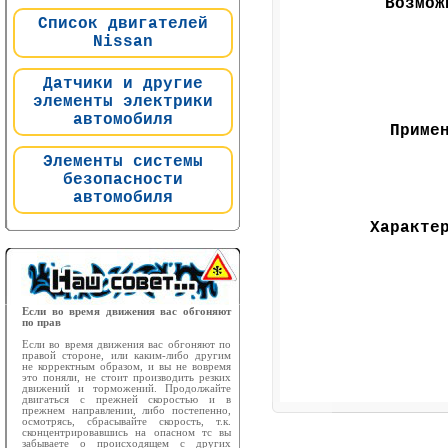
Возмож
Список двигателей
Nissan
Датчики и другие
элементы электрики
автомобиля
Приме
Элементы системы
безопасности
автомобиля
Характе
Если во время движения вас обгоняют
по прав
Если во время движения вас обгоняют по
правой стороне, или каким-либо другим
не корректным образом, и вы не вовремя
это поняли, не стоит производить резких
движений и торможений. Продолжайте
двигаться с прежней скоростью и в
прежнем направлении, либо постепенно,
осмотрясь, сбрасывайте скорость, т.к.
сконцентрировавшись на опасном тс вы
забываете о происходящем с других