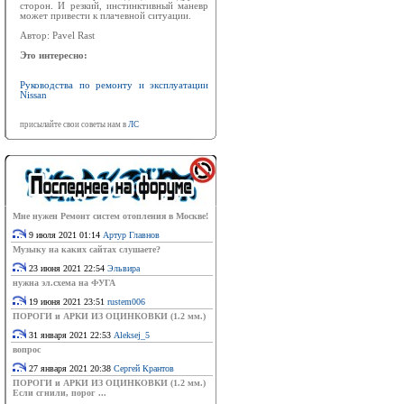
сторон. И резкий, инстинктивный маневр
может привести к плачевной ситуации.
Автор: Pavel Rast
Это интересно:
Руководства по ремонту и эксплуатации
Nissan
присылайте свои советы нам в
ЛС
Мне нужен Ремонт систем отопления в Москве!
9 июля 2021 01:14
Артур Главнов
Музыку на каких сайтах слушаете?
23 июня 2021 22:54
Эльвира
нужна эл.схема на ФУГА
19 июня 2021 23:51
rustem006
ПОРОГИ и АРКИ ИЗ ОЦИНКОВКИ (1.2 мм.)
31 января 2021 22:53
Aleksej_5
вопрос
27 января 2021 20:38
Сергей Крантов
ПОРОГИ и АРКИ ИЗ ОЦИНКОВКИ (1.2 мм.)
Если сгнили, порог ...