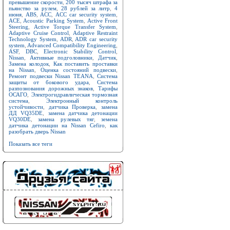
превышение скорости
,
200 тысяч штрафа за
пьянство за рулем
,
28 рублей за литр
,
4
июня
,
ABS
,
ACC
,
ACC car security system
,
ACE
,
Acoustic Parking System
,
Active Front
Steering
,
Active Torque Transfer System
,
Adaptive Cruise Control
,
Adaptive Restraint
Technology System
,
ADR
,
ADR car security
system
,
Advanced Compatibility Engineering
,
ASF
,
DBC
,
Electronic Stability Control
,
Nissan
,
Активные подголовники
,
Датчик
,
Замена колодок
,
Как поставить проставки
на Nissan
,
Оценка состояний подвески
,
Ремонт подвески Nissan TEANA
,
Система
защиты от бокового удара
,
Система
разпознования дорожных знаков
,
Тарифы
ОСАГО
,
Электрогидравлическая тормозная
система
,
Электронный контроль
устойчивости
,
датчика Проверка
,
замена
ДД VQ35DE
,
замена датчика детонации
VQ30DE
,
замена рулевых тяг
,
земена
датчика детонации на Nissan Cefiro
,
как
разобрать дверь Nissan
Показать все теги