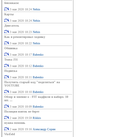
бензонасос
3 мая 2020 18:24
Nebin
Карты
3 мая 2020 18:24
Nebin
Двигатель
3 мая 2020 18:23
Nebin
Как я ремонтировал ходовку
3 мая 2020 18:22
Nebin
Обшивка
3 мая 2020 18:17
Babenko
Teana J31
3 мая 2020 18:12
Babenko
Подвеска
3 мая 2020 18:11
Babenko
Получить старый код "поделиться" на
YOUTUBE
3 мая 2020 18:10
Babenko
Обзор и мнение о - FIT надфили в наборе. 10
шт. ...
3 мая 2020 18:09
Babenko
Полиция взяток не берет
2 мая 2020 19:59
Rikkis
нужна помошь
2 мая 2020 19:16
Александр Сорин
Vk45dd