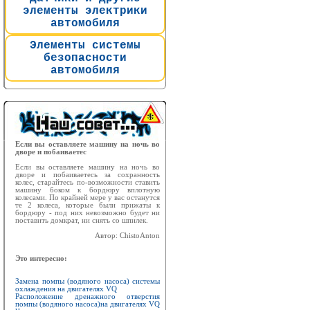
элементы электрики
автомобиля
Элементы системы
безопасности
автомобиля
Если вы оставляете машину на ночь во
дворе и побаиваетес
Если вы оставляете машину на ночь во
дворе и побаиваетесь за сохранность
колес, старайтесь по-возможности ставить
машину боком к бордюру вплотную
колесами. По крайней мере у вас останутся
те 2 колеса, которые были прижаты к
бордюру - под них невозможно будет ни
поставить домкрат, ни снять со шпилек.
Автор: ChistoAnton
Это интересно:
Замена помпы (водяного насоса) системы
охлаждения на двигателях VQ
Расположение дренажного отверстия
помпы (водяного насоса)на двигателях VQ