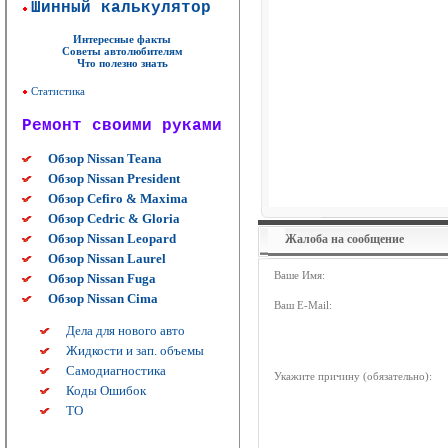
Шинный калькулятор
Интересные факты
Советы автолюбителям
Что полезно знать
Статистика
Ремонт своими руками
Обзор Nissan Teana
Обзор Nissan President
Обзор Cefiro & Maxima
Обзор Cedric & Gloria
Обзор Nissan Leopard
Жалоба на сообщение
Обзор Nissan Laurel
Ваше Имя:
Обзор Nissan Fuga
Обзор Nissan Cima
Ваш E-Mail:
Дела для нового авто
Жидкости и зап. объемы
Самодиагностика
Укажите причину (обязательно):
Коды Ошибок
ТО