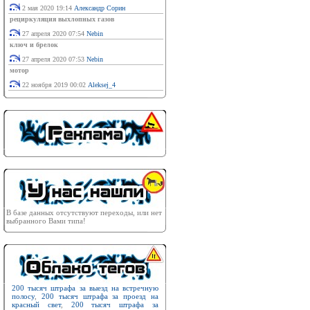
2 мая 2020 19:14
Александр Сорин
рециркуляция выхлопных газов
27 апреля 2020 07:54
Nebin
ключ и брелок
27 апреля 2020 07:53
Nebin
мотор
22 ноября 2019 00:02
Aleksej_4
В базе данных отсутствуют переходы, или нет
выбранного Вами типа!
200 тысяч штрафа за выезд на встречную
полосу
,
200 тысяч штрафа за проезд на
красный свет
,
200 тысяч штрафа за