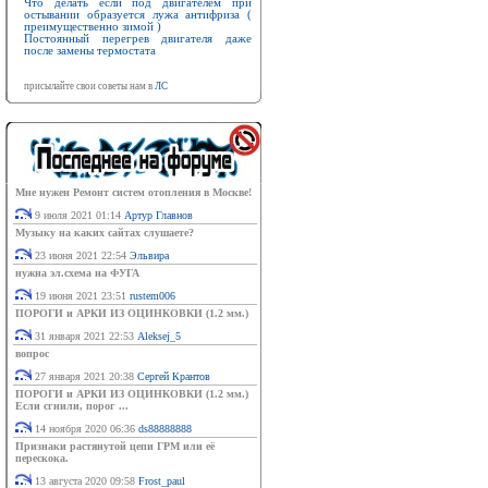
Что делать если под двигателем при
остывании образуется лужа антифриза (
преимущественно зимой )
Постоянный перегрев двигателя даже
после замены термостата
присылайте свои советы нам в
ЛС
Мне нужен Ремонт систем отопления в Москве!
9 июля 2021 01:14
Артур Главнов
Музыку на каких сайтах слушаете?
23 июня 2021 22:54
Эльвира
нужна эл.схема на ФУГА
19 июня 2021 23:51
rustem006
ПОРОГИ и АРКИ ИЗ ОЦИНКОВКИ (1.2 мм.)
31 января 2021 22:53
Aleksej_5
вопрос
27 января 2021 20:38
Сергей Крантов
ПОРОГИ и АРКИ ИЗ ОЦИНКОВКИ (1.2 мм.)
Если сгнили, порог ...
14 ноября 2020 06:36
ds88888888
Признаки растянутой цепи ГРМ или её
перескока.
13 августа 2020 09:58
Frost_paul