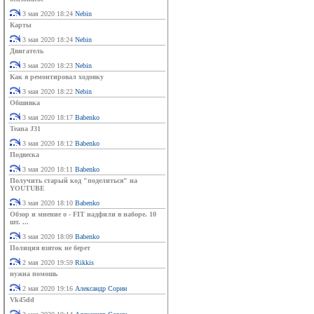
3 мая 2020 18:24
Nebin
Карты
3 мая 2020 18:24
Nebin
Двигатель
3 мая 2020 18:23
Nebin
Как я ремонтировал ходовку
3 мая 2020 18:22
Nebin
Обшивка
3 мая 2020 18:17
Babenko
Teana J31
3 мая 2020 18:12
Babenko
Подвеска
3 мая 2020 18:11
Babenko
Получить старый код "поделиться" на
YOUTUBE
3 мая 2020 18:10
Babenko
Обзор и мнение о - FIT надфили в наборе. 10
шт. ...
3 мая 2020 18:09
Babenko
Полиция взяток не берет
2 мая 2020 19:59
Rikkis
нужна помошь
2 мая 2020 19:16
Александр Сорин
Vk45dd