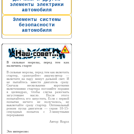
элементы электрики
автомобиля
Элементы системы
безопасности
автомобиля
В сильные морозы, перед тем как
включить старте
В сильные морозы, перед тем как включить
стартер, «разогрейте» аккумулятор —
включите на пару минут дальний свет. И
не пытайтесь завести двигатель сразу.
Сначала несколькими короткими
включениями стартера погоняйте поршни
в цилиндрах, чтобы слегка разогнать
загустевшее масло. После этого
попытайтесь его запустить. Если с первой
попытки ничего не получилось, не
выключайте сразу стартер. Оптимальный
режим пуска двигателя — серия 10-15-
секундных попыток с 3-минутными
перерывами
Автор: Rogoz
Это интересно: