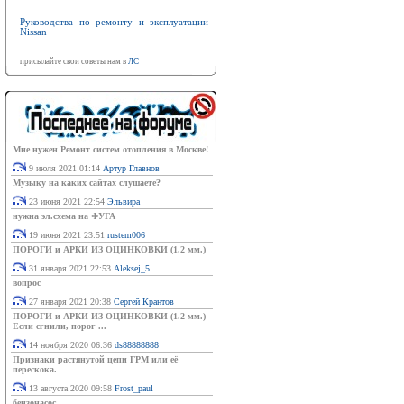
Руководства по ремонту и эксплуатации
Nissan
присылайте свои советы нам в
ЛС
Мне нужен Ремонт систем отопления в Москве!
9 июля 2021 01:14
Артур Главнов
Музыку на каких сайтах слушаете?
23 июня 2021 22:54
Эльвира
нужна эл.схема на ФУГА
19 июня 2021 23:51
rustem006
ПОРОГИ и АРКИ ИЗ ОЦИНКОВКИ (1.2 мм.)
31 января 2021 22:53
Aleksej_5
вопрос
27 января 2021 20:38
Сергей Крантов
ПОРОГИ и АРКИ ИЗ ОЦИНКОВКИ (1.2 мм.)
Если сгнили, порог ...
14 ноября 2020 06:36
ds88888888
Признаки растянутой цепи ГРМ или её
перескока.
13 августа 2020 09:58
Frost_paul
бензонасос