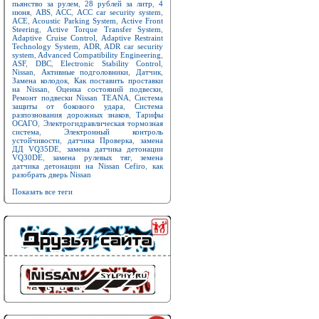
пьянство за рулем
,
28 рублей за литр
,
4
июня
,
ABS
,
ACC
,
ACC car security system
,
ACE
,
Acoustic Parking System
,
Active Front
Steering
,
Active Torque Transfer System
,
Adaptive Cruise Control
,
Adaptive Restraint
Technology System
,
ADR
,
ADR car security
system
,
Advanced Compatibility Engineering
,
ASF
,
DBC
,
Electronic Stability Control
,
Nissan
,
Активные подголовники
,
Датчик
,
Замена колодок
,
Как поставить проставки
на Nissan
,
Оценка состояний подвески
,
Ремонт подвески Nissan TEANA
,
Система
защиты от бокового удара
,
Система
разпознования дорожных знаков
,
Тарифы
ОСАГО
,
Электрогидравлическая тормозная
система
,
Электронный контроль
устойчивости
,
датчика Проверка
,
замена
ДД VQ35DE
,
замена датчика детонации
VQ30DE
,
замена рулевых тяг
,
земена
датчика детонации на Nissan Cefiro
,
как
разобрать дверь Nissan
Показать все теги