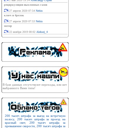
2 мая 2020 19:14
Александр Сорин
рециркуляция выхлопных газов
27 апреля 2020 07:54
Nebin
ключ и брелок
27 апреля 2020 07:53
Nebin
мотор
22 ноября 2019 00:02
Aleksej_4
В базе данных отсутствуют переходы, или нет
выбранного Вами типа!
200 тысяч штрафа за выезд на встречную
полосу
,
200 тысяч штрафа за проезд на
красный свет
,
200 тысяч штрафа за
превышение скорости
,
200 тысяч штрафа за