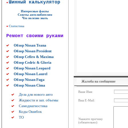
Шинный калькулятор
Интересные факты
Советы автолюбителям
Что полезно знать
Статистика
Ремонт своими руками
Обзор Nissan Teana
Обзор Nissan President
Обзор Cefiro & Maxima
Обзор Cedric & Gloria
Обзор Nissan Leopard
Обзор Nissan Laurel
Обзор Nissan Fuga
Жалоба на сообщение
Обзор Nissan Cima
Ваше Имя:
Дела для нового авто
Жидкости и зап. объемы
Ваш E-Mail:
Самодиагностика
Коды Ошибок
ТО
Укажите причину
(обязательно):