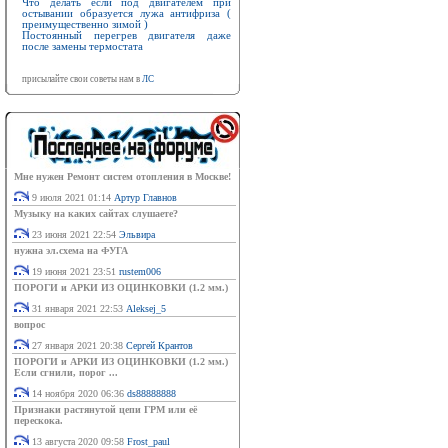
Что делать если под двигателем при
остывании образуется лужа антифриза (
преимущественно зимой )
Постоянный перегрев двигателя даже
после замены термостата
присылайте свои советы нам в
ЛС
Мне нужен Ремонт систем отопления в Москве!
9 июля 2021 01:14
Артур Главнов
Музыку на каких сайтах слушаете?
23 июня 2021 22:54
Эльвира
нужна эл.схема на ФУГА
19 июня 2021 23:51
rustem006
ПОРОГИ и АРКИ ИЗ ОЦИНКОВКИ (1.2 мм.)
31 января 2021 22:53
Aleksej_5
вопрос
27 января 2021 20:38
Сергей Крантов
ПОРОГИ и АРКИ ИЗ ОЦИНКОВКИ (1.2 мм.)
Если сгнили, порог ...
14 ноября 2020 06:36
ds88888888
Признаки растянутой цепи ГРМ или её
перескока.
13 августа 2020 09:58
Frost_paul