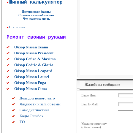
Шинный калькулятор
Интересные факты
Советы автолюбителям
Что полезно знать
Статистика
Ремонт своими руками
Обзор Nissan Teana
Обзор Nissan President
Обзор Cefiro & Maxima
Обзор Cedric & Gloria
Обзор Nissan Leopard
Обзор Nissan Laurel
Обзор Nissan Fuga
Жалоба на сообщение
Обзор Nissan Cima
Ваше Имя:
Дела для нового авто
Жидкости и зап. объемы
Ваш E-Mail:
Самодиагностика
Коды Ошибок
ТО
Укажите причину
(обязательно):