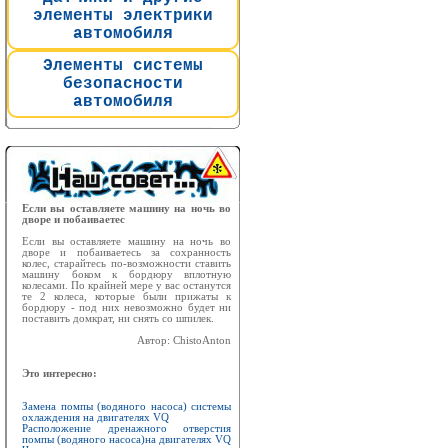
элементы электрики
автомобиля
Элементы системы
безопасности
автомобиля
Если вы оставляете машину на ночь во
дворе и побаиваетес
Если вы оставляете машину на ночь во
дворе и побаиваетесь за сохранность
колес, старайтесь по-возможности ставить
машину боком к бордюру вплотную
колесами. По крайней мере у вас останутся
те 2 колеса, которые были прижаты к
бордюру - под них невозможно будет ни
поставить домкрат, ни снять со шпилек.
Автор: ChistoAnton
Это интересно:
Замена помпы (водяного насоса) системы
охлаждения на двигателях VQ
Расположение дренажного отверстия
помпы (водяного насоса)на двигателях VQ