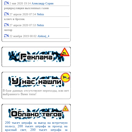
2 мая 2020 19:14
Александр Сорин
рециркуляция выхлопных газов
27 апреля 2020 07:54
Nebin
ключ и брелок
27 апреля 2020 07:53
Nebin
мотор
22 ноября 2019 00:02
Aleksej_4
В базе данных отсутствуют переходы, или нет
выбранного Вами типа!
200 тысяч штрафа за выезд на встречную
полосу
,
200 тысяч штрафа за проезд на
красный свет
,
200 тысяч штрафа за