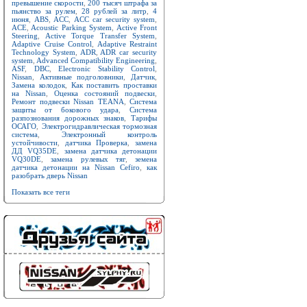
превышение скорости
,
200 тысяч штрафа за
пьянство за рулем
,
28 рублей за литр
,
4
июня
,
ABS
,
ACC
,
ACC car security system
,
ACE
,
Acoustic Parking System
,
Active Front
Steering
,
Active Torque Transfer System
,
Adaptive Cruise Control
,
Adaptive Restraint
Technology System
,
ADR
,
ADR car security
system
,
Advanced Compatibility Engineering
,
ASF
,
DBC
,
Electronic Stability Control
,
Nissan
,
Активные подголовники
,
Датчик
,
Замена колодок
,
Как поставить проставки
на Nissan
,
Оценка состояний подвески
,
Ремонт подвески Nissan TEANA
,
Система
защиты от бокового удара
,
Система
разпознования дорожных знаков
,
Тарифы
ОСАГО
,
Электрогидравлическая тормозная
система
,
Электронный контроль
устойчивости
,
датчика Проверка
,
замена
ДД VQ35DE
,
замена датчика детонации
VQ30DE
,
замена рулевых тяг
,
земена
датчика детонации на Nissan Cefiro
,
как
разобрать дверь Nissan
Показать все теги