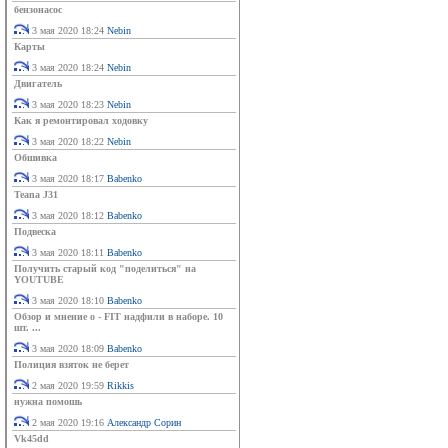
бензонасос
3 мая 2020 18:24
Nebin
Карты
3 мая 2020 18:24
Nebin
Двигатель
3 мая 2020 18:23
Nebin
Как я ремонтировал ходовку
3 мая 2020 18:22
Nebin
Обшивка
3 мая 2020 18:17
Babenko
Teana J31
3 мая 2020 18:12
Babenko
Подвеска
3 мая 2020 18:11
Babenko
Получить старый код "поделиться" на
YOUTUBE
3 мая 2020 18:10
Babenko
Обзор и мнение о - FIT надфили в наборе. 10
шт. ...
3 мая 2020 18:09
Babenko
Полиция взяток не берет
2 мая 2020 19:59
Rikkis
нужна помошь
2 мая 2020 19:16
Александр Сорин
Vk45dd