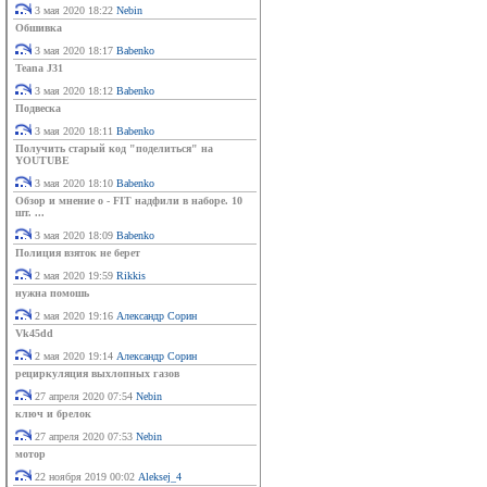
3 мая 2020 18:22
Nebin
Обшивка
3 мая 2020 18:17
Babenko
Teana J31
3 мая 2020 18:12
Babenko
Подвеска
3 мая 2020 18:11
Babenko
Получить старый код "поделиться" на
YOUTUBE
3 мая 2020 18:10
Babenko
Обзор и мнение о - FIT надфили в наборе. 10
шт. ...
3 мая 2020 18:09
Babenko
Полиция взяток не берет
2 мая 2020 19:59
Rikkis
нужна помошь
2 мая 2020 19:16
Александр Сорин
Vk45dd
2 мая 2020 19:14
Александр Сорин
рециркуляция выхлопных газов
27 апреля 2020 07:54
Nebin
ключ и брелок
27 апреля 2020 07:53
Nebin
мотор
22 ноября 2019 00:02
Aleksej_4