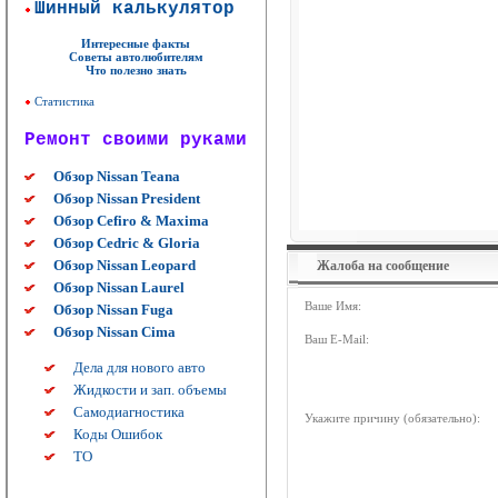
Шинный калькулятор
Интересные факты
Советы автолюбителям
Что полезно знать
Статистика
Ремонт своими руками
Обзор Nissan Teana
Обзор Nissan President
Обзор Cefiro & Maxima
Обзор Cedric & Gloria
Обзор Nissan Leopard
Жалоба на сообщение
Обзор Nissan Laurel
Ваше Имя:
Обзор Nissan Fuga
Обзор Nissan Cima
Ваш E-Mail:
Дела для нового авто
Жидкости и зап. объемы
Самодиагностика
Укажите причину (обязательно):
Коды Ошибок
ТО