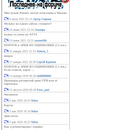
Мне нужен Ремонт систем отопления в Москве!
9 июля 2021 01:14
Артур Главнов
Музыку на каких сайтах слушаете?
23 июня 2021 22:54
Эльвира
нужна эл.схема на ФУГА
19 июня 2021 23:51
rustem006
ПОРОГИ и АРКИ ИЗ ОЦИНКОВКИ (1.2 мм.)
31 января 2021 22:53
Aleksej_5
вопрос
27 января 2021 20:38
Сергей Крантов
ПОРОГИ и АРКИ ИЗ ОЦИНКОВКИ (1.2 мм.)
Если сгнили, порог ...
14 ноября 2020 06:36
ds88888888
Признаки растянутой цепи ГРМ или её
перескока.
13 августа 2020 09:58
Frost_paul
бензонасос
3 мая 2020 18:24
Nebin
Карты
3 мая 2020 18:24
Nebin
Двигатель
3 мая 2020 18:23
Nebin
Как я ремонтировал ходовку