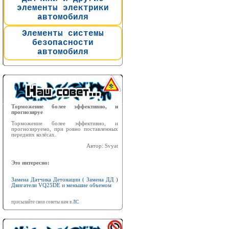
элементы электрики
автомобиля
Элементы системы
безопасности
автомобиля
Торможение более эффективно, и
прогнозируе
Торможение более эффективно, и
прогнозируемо, при ровно поставленных
передних колёсах.
Автор: Svyat
Это интересно:
Замена Датчика Детонации ( Замена ДД )
Двигатели VQ25DE и меньшие объемом
присылайте свои советы нам в
ЛС