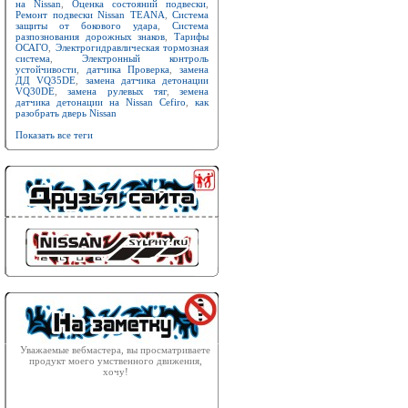
на Nissan
,
Оценка состояний подвески
,
Ремонт подвески Nissan TEANA
,
Система
защиты от бокового удара
,
Система
разпознования дорожных знаков
,
Тарифы
ОСАГО
,
Электрогидравлическая тормозная
система
,
Электронный контроль
устойчивости
,
датчика Проверка
,
замена
ДД VQ35DE
,
замена датчика детонации
VQ30DE
,
замена рулевых тяг
,
земена
датчика детонации на Nissan Cefiro
,
как
разобрать дверь Nissan
Показать все теги
Уважаемые вебмастера, вы просматриваете
продукт моего умственного движения,
хочу!