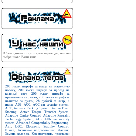
В базе данных отсутствуют переходы, или нет
выбранного Вами типа!
200 тысяч штрафа за выезд на встречную
полосу
,
200 тысяч штрафа за проезд на
красный свет
,
200 тысяч штрафа за
превышение скорости
,
200 тысяч штрафа за
пьянство за рулем
,
28 рублей за литр
,
4
июня
,
ABS
,
ACC
,
ACC car security system
,
ACE
,
Acoustic Parking System
,
Active Front
Steering
,
Active Torque Transfer System
,
Adaptive Cruise Control
,
Adaptive Restraint
Technology System
,
ADR
,
ADR car security
system
,
Advanced Compatibility Engineering
,
ASF
,
DBC
,
Electronic Stability Control
,
Nissan
,
Активные подголовники
,
Датчик
,
Замена колодок
,
Как поставить проставки