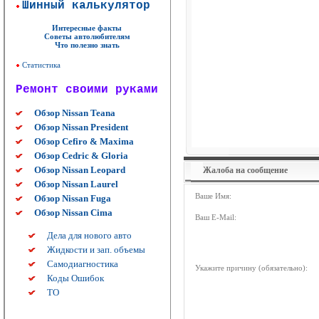
Шинный калькулятор
Интересные факты
Советы автолюбителям
Что полезно знать
Статистика
Ремонт своими руками
Обзор Nissan Teana
Обзор Nissan President
Обзор Cefiro & Maxima
Обзор Cedric & Gloria
Обзор Nissan Leopard
Жалоба на сообщение
Обзор Nissan Laurel
Ваше Имя:
Обзор Nissan Fuga
Обзор Nissan Cima
Ваш E-Mail:
Дела для нового авто
Жидкости и зап. объемы
Самодиагностика
Укажите причину (обязательно):
Коды Ошибок
ТО