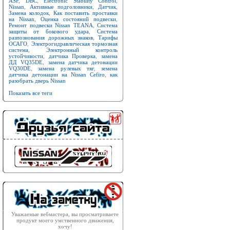
ASF
,
DBC
,
Electronic Stability Control
,
Nissan
,
Активные подголовники
,
Датчик
,
Замена колодок
,
Как поставить проставки
на Nissan
,
Оценка состояний подвески
,
Ремонт подвески Nissan TEANA
,
Система
защиты от бокового удара
,
Система
разпознования дорожных знаков
,
Тарифы
ОСАГО
,
Электрогидравлическая тормозная
система
,
Электронный контроль
устойчивости
,
датчика Проверка
,
замена
ДД VQ35DE
,
замена датчика детонации
VQ30DE
,
замена рулевых тяг
,
земена
датчика детонации на Nissan Cefiro
,
как
разобрать дверь Nissan
Показать все теги
Уважаемые вебмастера, вы просматриваете
продукт моего умственного движения,
хочу!