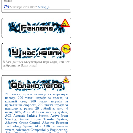
мотор
22 ноября 2019 00:02
Aleksej_4
В базе данных отсутствуют переходы, или нет
выбранного Вами типа!
200 тысяч штрафа за выезд на встречную
полосу
,
200 тысяч штрафа за проезд на
красный свет
,
200 тысяч штрафа за
превышение скорости
,
200 тысяч штрафа за
пьянство за рулем
,
28 рублей за литр
,
4
июня
,
ABS
,
ACC
,
ACC car security system
,
ACE
,
Acoustic Parking System
,
Active Front
Steering
,
Active Torque Transfer System
,
Adaptive Cruise Control
,
Adaptive Restraint
Technology System
,
ADR
,
ADR car security
system
,
Advanced Compatibility Engineering
,