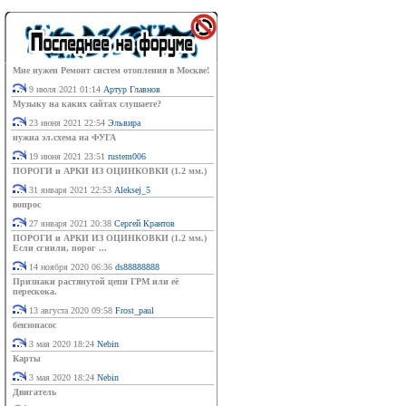
Мне нужен Ремонт систем отопления в Москве!
9 июля 2021 01:14
Артур Главнов
Музыку на каких сайтах слушаете?
23 июня 2021 22:54
Эльвира
нужна эл.схема на ФУГА
19 июня 2021 23:51
rustem006
ПОРОГИ и АРКИ ИЗ ОЦИНКОВКИ (1.2 мм.)
31 января 2021 22:53
Aleksej_5
вопрос
27 января 2021 20:38
Сергей Крантов
ПОРОГИ и АРКИ ИЗ ОЦИНКОВКИ (1.2 мм.)
Если сгнили, порог ...
14 ноября 2020 06:36
ds88888888
Признаки растянутой цепи ГРМ или её
перескока.
13 августа 2020 09:58
Frost_paul
бензонасос
3 мая 2020 18:24
Nebin
Карты
3 мая 2020 18:24
Nebin
Двигатель