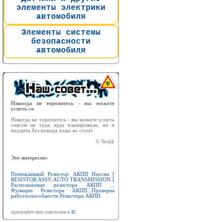
элементы электрики
автомобиля
Элементы системы
безопасности
автомобиля
Никогда не торопитесь - вы можете
успеть со
Никогда не торопитесь - вы можете успеть
совсем не туда, куда планировали, но и
медлить без повода тоже не стоит
© Serjik
Это интересно:
Понижающий Резистор АКПП Ниссан [
RESISTOR ASSY-AUTO TRANSMISSION ]
Расположение резистора АКПП ...
Функции Резистора АКПП...Проверка
работоспособности Резистора АКПП
присылайте свои советы нам в
ЛС