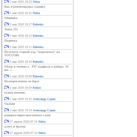
3 мая 2020 18:23
Nebin
Как я ремонтировал ходовку
3 мая 2020 18:22
Nebin
Обшивка
3 мая 2020 18:17
Babenko
Teana J31
3 мая 2020 18:12
Babenko
Подвеска
3 мая 2020 18:11
Babenko
Получить старый код "поделиться" на
YOUTUBE
3 мая 2020 18:10
Babenko
Обзор и мнение о - FIT надфили в наборе. 10
шт. ...
3 мая 2020 18:09
Babenko
Полиция взяток не берет
2 мая 2020 19:59
Rikkis
нужна помошь
2 мая 2020 19:16
Александр Сорин
Vk45dd
2 мая 2020 19:14
Александр Сорин
рециркуляция выхлопных газов
27 апреля 2020 07:54
Nebin
ключ и брелок
27 апреля 2020 07:53
Nebin