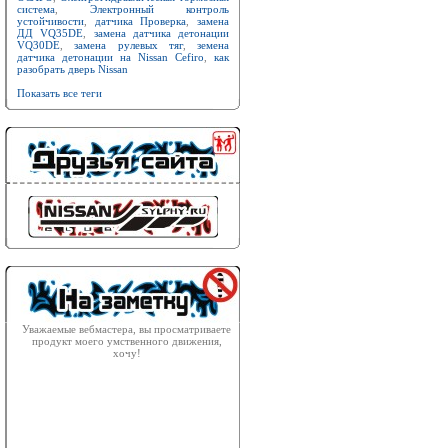
система
,
Электронный контроль
устойчивости
,
датчика Проверка
,
замена
ДД VQ35DE
,
замена датчика детонации
VQ30DE
,
замена рулевых тяг
,
земена
датчика детонации на Nissan Cefiro
,
как
разобрать дверь Nissan
Показать все теги
Уважаемые вебмастера, вы просматриваете
продукт моего умственного движения,
хочу!