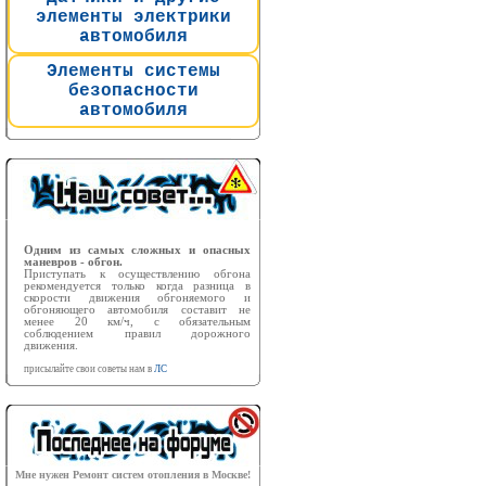
элементы электрики
автомобиля
Элементы системы
безопасности
автомобиля
Одним из самых сложных и опасных
маневров - обгон.
Приступать к осуществлению обгона
рекомендуется только когда разница в
скорости движения обгоняемого и
обгоняющего автомобиля составит не
менее 20 км/ч, с обязательным
соблюдением правил дорожного
движения.
присылайте свои советы нам в
ЛС
Мне нужен Ремонт систем отопления в Москве!