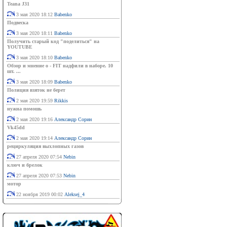
Teana J31
3 мая 2020 18:12
Babenko
Подвеска
3 мая 2020 18:11
Babenko
Получить старый код "поделиться" на
YOUTUBE
3 мая 2020 18:10
Babenko
Обзор и мнение о - FIT надфили в наборе. 10
шт. ...
3 мая 2020 18:09
Babenko
Полиция взяток не берет
2 мая 2020 19:59
Rikkis
нужна помошь
2 мая 2020 19:16
Александр Сорин
Vk45dd
2 мая 2020 19:14
Александр Сорин
рециркуляция выхлопных газов
27 апреля 2020 07:54
Nebin
ключ и брелок
27 апреля 2020 07:53
Nebin
мотор
22 ноября 2019 00:02
Aleksej_4