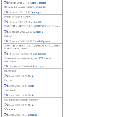
9 июля 2021 01:14
Артур Главнов
Музыку на каких сайтах слушаете?
23 июня 2021 22:54
Эльвира
нужна эл.схема на ФУГА
19 июня 2021 23:51
rustem006
ПОРОГИ и АРКИ ИЗ ОЦИНКОВКИ (1.2 мм.)
31 января 2021 22:53
Aleksej_5
вопрос
27 января 2021 20:38
Сергей Крантов
ПОРОГИ и АРКИ ИЗ ОЦИНКОВКИ (1.2 мм.)
Если сгнили, порог ...
14 ноября 2020 06:36
ds88888888
Признаки растянутой цепи ГРМ или её
перескока.
13 августа 2020 09:58
Frost_paul
бензонасос
3 мая 2020 18:24
Nebin
Карты
3 мая 2020 18:24
Nebin
Двигатель
3 мая 2020 18:23
Nebin
Как я ремонтировал ходовку
3 мая 2020 18:22
Nebin
Обшивка
3 мая 2020 18:17
Babenko