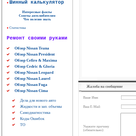
Шинный калькулятор
Интересные факты
Советы автолюбителям
Что полезно знать
Статистика
Ремонт своими руками
Обзор Nissan Teana
Обзор Nissan President
Обзор Cefiro & Maxima
Обзор Cedric & Gloria
Обзор Nissan Leopard
Обзор Nissan Laurel
Обзор Nissan Fuga
Жалоба на сообщение
Обзор Nissan Cima
Ваше Имя:
Дела для нового авто
Жидкости и зап. объемы
Ваш E-Mail:
Самодиагностика
Коды Ошибок
ТО
Укажите причину
(обязательно):