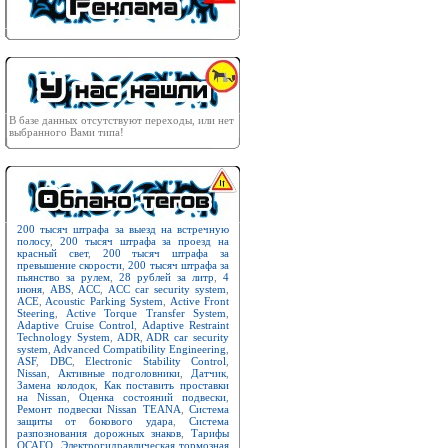
В базе данных отсутствуют переходы, или нет
выбранного Вами типа!
200 тысяч штрафа за выезд на встречную
полосу
,
200 тысяч штрафа за проезд на
красный свет
,
200 тысяч штрафа за
превышение скорости
,
200 тысяч штрафа за
пьянство за рулем
,
28 рублей за литр
,
4
июня
,
ABS
,
ACC
,
ACC car security system
,
ACE
,
Acoustic Parking System
,
Active Front
Steering
,
Active Torque Transfer System
,
Adaptive Cruise Control
,
Adaptive Restraint
Technology System
,
ADR
,
ADR car security
system
,
Advanced Compatibility Engineering
,
ASF
,
DBC
,
Electronic Stability Control
,
Nissan
,
Активные подголовники
,
Датчик
,
Замена колодок
,
Как поставить проставки
на Nissan
,
Оценка состояний подвески
,
Ремонт подвески Nissan TEANA
,
Система
защиты от бокового удара
,
Система
разпознования дорожных знаков
,
Тарифы
ОСАГО
,
Электрогидравлическая тормозная