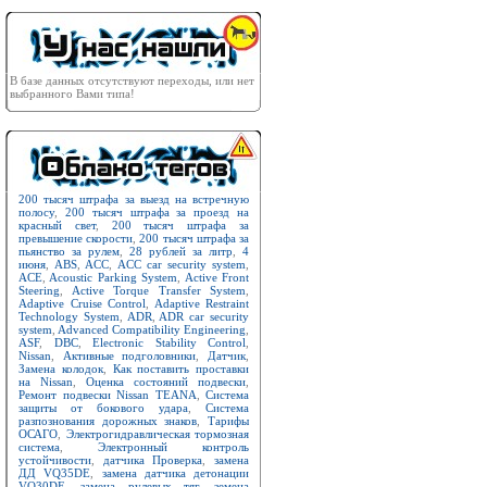
В базе данных отсутствуют переходы, или нет
выбранного Вами типа!
200 тысяч штрафа за выезд на встречную
полосу
,
200 тысяч штрафа за проезд на
красный свет
,
200 тысяч штрафа за
превышение скорости
,
200 тысяч штрафа за
пьянство за рулем
,
28 рублей за литр
,
4
июня
,
ABS
,
ACC
,
ACC car security system
,
ACE
,
Acoustic Parking System
,
Active Front
Steering
,
Active Torque Transfer System
,
Adaptive Cruise Control
,
Adaptive Restraint
Technology System
,
ADR
,
ADR car security
system
,
Advanced Compatibility Engineering
,
ASF
,
DBC
,
Electronic Stability Control
,
Nissan
,
Активные подголовники
,
Датчик
,
Замена колодок
,
Как поставить проставки
на Nissan
,
Оценка состояний подвески
,
Ремонт подвески Nissan TEANA
,
Система
защиты от бокового удара
,
Система
разпознования дорожных знаков
,
Тарифы
ОСАГО
,
Электрогидравлическая тормозная
система
,
Электронный контроль
устойчивости
,
датчика Проверка
,
замена
ДД VQ35DE
,
замена датчика детонации
VQ30DE
,
замена рулевых тяг
,
земена