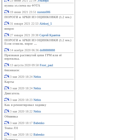
23 июня 2021 22:54
Эльвира
нужна эл.схема на ФУГА
19 июня 2021 23:51
rustem006
ПОРОГИ и АРКИ ИЗ ОЦИНКОВКИ (1.2 мм.)
31 января 2021 22:53
Aleksej_5
вопрос
27 января 2021 20:38
Сергей Крантов
ПОРОГИ и АРКИ ИЗ ОЦИНКОВКИ (1.2 мм.)
Если сгнили, порог ...
14 ноября 2020 06:36
ds88888888
Признаки растянутой цепи ГРМ или её
перескока.
13 августа 2020 09:58
Frost_paul
бензонасос
3 мая 2020 18:24
Nebin
Карты
3 мая 2020 18:24
Nebin
Двигатель
3 мая 2020 18:23
Nebin
Как я ремонтировал ходовку
3 мая 2020 18:22
Nebin
Обшивка
3 мая 2020 18:17
Babenko
Teana J31
3 мая 2020 18:12
Babenko
Подвеска