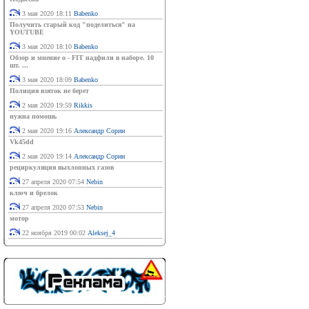
3 мая 2020 18:11
Babenko
Получить старый код "поделиться" на
YOUTUBE
3 мая 2020 18:10
Babenko
Обзор и мнение о - FIT надфили в наборе. 10
шт. ...
3 мая 2020 18:09
Babenko
Полиция взяток не берет
2 мая 2020 19:59
Rikkis
нужна помошь
2 мая 2020 19:16
Александр Сорин
Vk45dd
2 мая 2020 19:14
Александр Сорин
рециркуляция выхлопных газов
27 апреля 2020 07:54
Nebin
ключ и брелок
27 апреля 2020 07:53
Nebin
мотор
22 ноября 2019 00:02
Aleksej_4