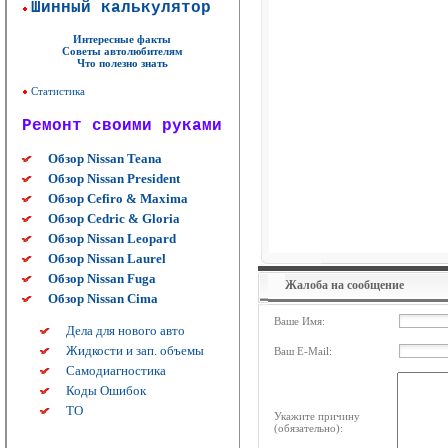
Шинный калькулятор
Интересные факты
Советы автолюбителям
Что полезно знать
Статистика
Ремонт своими руками
Обзор Nissan Teana
Обзор Nissan President
Обзор Cefiro & Maxima
Обзор Cedric & Gloria
Обзор Nissan Leopard
Обзор Nissan Laurel
Обзор Nissan Fuga
Жалоба на сообщение
Обзор Nissan Cima
Ваше Имя:
Дела для нового авто
Жидкости и зап. объемы
Ваш E-Mail:
Самодиагностика
Коды Ошибок
ТО
Укажите причину
(обязательно):