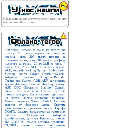
В базе данных отсутствуют переходы, или нет
выбранного Вами типа!
200 тысяч штрафа за выезд на встречную
полосу
,
200 тысяч штрафа за проезд на
красный свет
,
200 тысяч штрафа за
превышение скорости
,
200 тысяч штрафа за
пьянство за рулем
,
28 рублей за литр
,
4
июня
,
ABS
,
ACC
,
ACC car security system
,
ACE
,
Acoustic Parking System
,
Active Front
Steering
,
Active Torque Transfer System
,
Adaptive Cruise Control
,
Adaptive Restraint
Technology System
,
ADR
,
ADR car security
system
,
Advanced Compatibility Engineering
,
ASF
,
DBC
,
Electronic Stability Control
,
Nissan
,
Активные подголовники
,
Датчик
,
Замена колодок
,
Как поставить проставки
на Nissan
,
Оценка состояний подвески
,
Ремонт подвески Nissan TEANA
,
Система
защиты от бокового удара
,
Система
разпознования дорожных знаков
,
Тарифы
ОСАГО
,
Электрогидравлическая тормозная
система
,
Электронный контроль
устойчивости
,
датчика Проверка
,
замена
ДД VQ35DE
,
замена датчика детонации
VQ30DE
,
замена рулевых тяг
,
земена