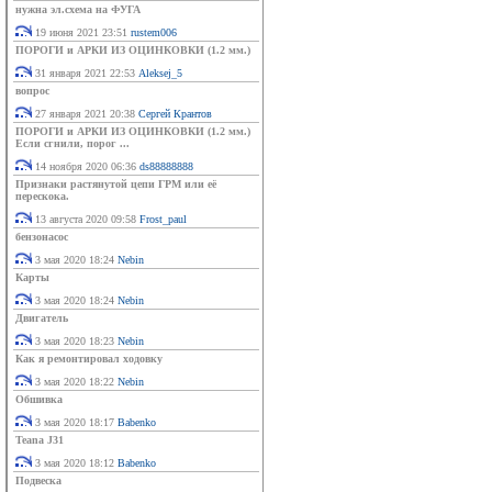
нужна эл.схема на ФУГА
19 июня 2021 23:51
rustem006
ПОРОГИ и АРКИ ИЗ ОЦИНКОВКИ (1.2 мм.)
31 января 2021 22:53
Aleksej_5
вопрос
27 января 2021 20:38
Сергей Крантов
ПОРОГИ и АРКИ ИЗ ОЦИНКОВКИ (1.2 мм.)
Если сгнили, порог ...
14 ноября 2020 06:36
ds88888888
Признаки растянутой цепи ГРМ или её
перескока.
13 августа 2020 09:58
Frost_paul
бензонасос
3 мая 2020 18:24
Nebin
Карты
3 мая 2020 18:24
Nebin
Двигатель
3 мая 2020 18:23
Nebin
Как я ремонтировал ходовку
3 мая 2020 18:22
Nebin
Обшивка
3 мая 2020 18:17
Babenko
Teana J31
3 мая 2020 18:12
Babenko
Подвеска