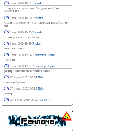
3 мая 2020 18:11
Babenko
Получить старый код "поделиться" на
YOUTUBE
3 мая 2020 18:10
Babenko
Обзор и мнение о - FIT надфили в наборе. 10
шт. ...
3 мая 2020 18:09
Babenko
Полиция взяток не берет
2 мая 2020 19:59
Rikkis
нужна помошь
2 мая 2020 19:16
Александр Сорин
Vk45dd
2 мая 2020 19:14
Александр Сорин
рециркуляция выхлопных газов
27 апреля 2020 07:54
Nebin
ключ и брелок
27 апреля 2020 07:53
Nebin
мотор
22 ноября 2019 00:02
Aleksej_4