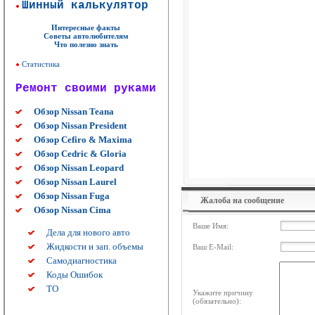
Шинный калькулятор
Интересные факты
Советы автолюбителям
Что полезно знать
Статистика
Ремонт своими руками
Обзор Nissan Teana
Обзор Nissan President
Обзор Cefiro & Maxima
Обзор Cedric & Gloria
Обзор Nissan Leopard
Обзор Nissan Laurel
Обзор Nissan Fuga
Жалоба на сообщение
Обзор Nissan Cima
Ваше Имя:
Дела для нового авто
Жидкости и зап. объемы
Ваш E-Mail:
Самодиагностика
Коды Ошибок
ТО
Укажите причину
(обязательно):