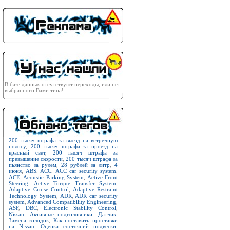
В базе данных отсутствуют переходы, или нет
выбранного Вами типа!
200 тысяч штрафа за выезд на встречную
полосу
,
200 тысяч штрафа за проезд на
красный свет
,
200 тысяч штрафа за
превышение скорости
,
200 тысяч штрафа за
пьянство за рулем
,
28 рублей за литр
,
4
июня
,
ABS
,
ACC
,
ACC car security system
,
ACE
,
Acoustic Parking System
,
Active Front
Steering
,
Active Torque Transfer System
,
Adaptive Cruise Control
,
Adaptive Restraint
Technology System
,
ADR
,
ADR car security
system
,
Advanced Compatibility Engineering
,
ASF
,
DBC
,
Electronic Stability Control
,
Nissan
,
Активные подголовники
,
Датчик
,
Замена колодок
,
Как поставить проставки
на Nissan
,
Оценка состояний подвески
,