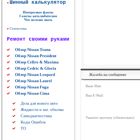
Шинный калькулятор
Интересные факты
Советы автолюбителям
Что полезно знать
Статистика
Ремонт своими руками
Обзор Nissan Teana
Обзор Nissan President
Обзор Cefiro & Maxima
Обзор Cedric & Gloria
Обзор Nissan Leopard
Жалоба на сообщение
Обзор Nissan Laurel
Ваше Имя:
Обзор Nissan Fuga
Обзор Nissan Cima
Ваш E-Mail:
Дела для нового авто
Жидкости и зап. объемы
Самодиагностика
Укажите причину (обязательно):
Коды Ошибок
ТО