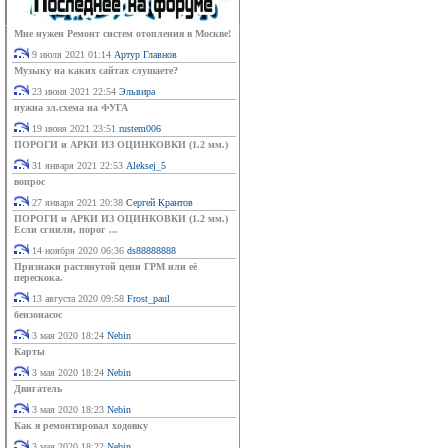
Мне нужен Ремонт систем отопления в Москве!
9 июля 2021 01:14
Артур Главнов
Музыку на каких сайтах слушаете?
23 июня 2021 22:54
Эльвира
нужна эл.схема на ФУГА
19 июня 2021 23:51
rustem006
ПОРОГИ и АРКИ ИЗ ОЦИНКОВКИ (1.2 мм.)
31 января 2021 22:53
Aleksej_5
вопрос
27 января 2021 20:38
Сергей Крантов
ПОРОГИ и АРКИ ИЗ ОЦИНКОВКИ (1.2 мм.)
Если сгнили, порог ...
14 ноября 2020 06:36
ds88888888
Признаки растянутой цепи ГРМ или её
перескока.
13 августа 2020 09:58
Frost_paul
бензонасос
3 мая 2020 18:24
Nebin
Карты
3 мая 2020 18:24
Nebin
Двигатель
3 мая 2020 18:23
Nebin
Как я ремонтировал ходовку
3 мая 2020 18:22
Nebin