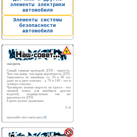
элементы электрики
автомобиля
Элементы системы
безопасности
автомобиля
скосроть
Самый главные критерий ДТП - скорость.
Чем она выше, тем выше вероятность ДТП.
Зависимоть не линейная, т.е. 20 и 40 это
даже не в двое опаснее... а 70 и 140 - это в
четверо опаснее...
Чрезмерно низкая скорость на трассе - это
лишний повод для манёвров других
водитей, подвиргаемых так же
вероятности ДТП.
Ездить нужно правильно.
© sl
присылайте свои советы нам в
ЛС