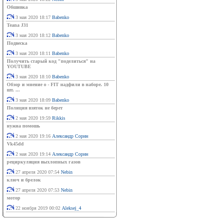
Обшивка
3 мая 2020 18:17
Babenko
Teana J31
3 мая 2020 18:12
Babenko
Подвеска
3 мая 2020 18:11
Babenko
Получить старый код "поделиться" на
YOUTUBE
3 мая 2020 18:10
Babenko
Обзор и мнение о - FIT надфили в наборе. 10
шт. ...
3 мая 2020 18:09
Babenko
Полиция взяток не берет
2 мая 2020 19:59
Rikkis
нужна помошь
2 мая 2020 19:16
Александр Сорин
Vk45dd
2 мая 2020 19:14
Александр Сорин
рециркуляция выхлопных газов
27 апреля 2020 07:54
Nebin
ключ и брелок
27 апреля 2020 07:53
Nebin
мотор
22 ноября 2019 00:02
Aleksej_4