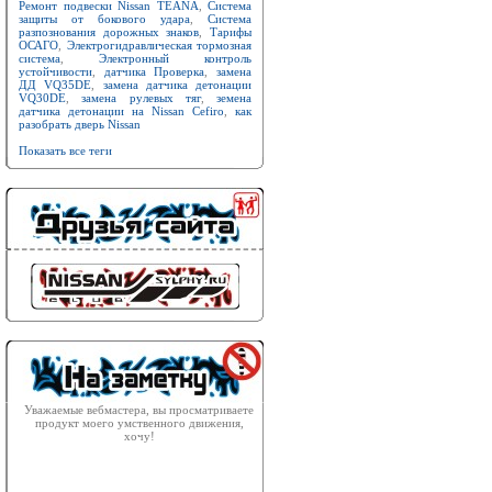
Ремонт подвески Nissan TEANA
,
Система
защиты от бокового удара
,
Система
разпознования дорожных знаков
,
Тарифы
ОСАГО
,
Электрогидравлическая тормозная
система
,
Электронный контроль
устойчивости
,
датчика Проверка
,
замена
ДД VQ35DE
,
замена датчика детонации
VQ30DE
,
замена рулевых тяг
,
земена
датчика детонации на Nissan Cefiro
,
как
разобрать дверь Nissan
Показать все теги
Уважаемые вебмастера, вы просматриваете
продукт моего умственного движения,
хочу!