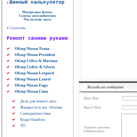
Шинный калькулятор
Интересные факты
Советы автолюбителям
Что полезно знать
Статистика
Ремонт своими руками
Обзор Nissan Teana
Обзор Nissan President
Обзор Cefiro & Maxima
Обзор Cedric & Gloria
Обзор Nissan Leopard
Обзор Nissan Laurel
Обзор Nissan Fuga
Жалоба на сообщение
Обзор Nissan Cima
Ваше Имя:
Дела для нового авто
Жидкости и зап. объемы
Ваш E-Mail:
Самодиагностика
Коды Ошибок
ТО
Укажите причину
(обязательно):