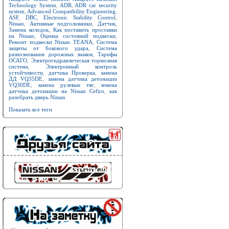
Technology System
,
ADR
,
ADR car security
system
,
Advanced Compatibility Engineering
,
ASF
,
DBC
,
Electronic Stability Control
,
Nissan
,
Активные подголовники
,
Датчик
,
Замена колодок
,
Как поставить проставки
на Nissan
,
Оценка состояний подвески
,
Ремонт подвески Nissan TEANA
,
Система
защиты от бокового удара
,
Система
разпознования дорожных знаков
,
Тарифы
ОСАГО
,
Электрогидравлическая тормозная
система
,
Электронный контроль
устойчивости
,
датчика Проверка
,
замена
ДД VQ35DE
,
замена датчика детонации
VQ30DE
,
замена рулевых тяг
,
земена
датчика детонации на Nissan Cefiro
,
как
разобрать дверь Nissan
Показать все теги