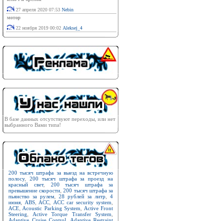
27 апреля 2020 07:53
Nebin
мотор
22 ноября 2019 00:02
Aleksej_4
В базе данных отсутствуют переходы, или нет
выбранного Вами типа!
200 тысяч штрафа за выезд на встречную
полосу
,
200 тысяч штрафа за проезд на
красный свет
,
200 тысяч штрафа за
превышение скорости
,
200 тысяч штрафа за
пьянство за рулем
,
28 рублей за литр
,
4
июня
,
ABS
,
ACC
,
ACC car security system
,
ACE
,
Acoustic Parking System
,
Active Front
Steering
,
Active Torque Transfer System
,
Adaptive Cruise Control
,
Adaptive Restraint