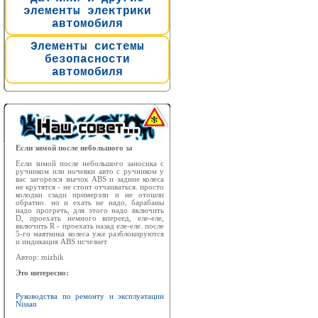
элементы электрики
автомобиля
Элементы системы
безопасности
автомобиля
Если зимой после небольшого за
Если зимой после небольшого заносика с
ручником или ночевки авто с ручником у
вас загорелся значок ABS и задние колеса
не крутятся - не стоит отчаиваться. просто
колодки сзади примерзли и не отошли
обратно. но и ехать не надо, барабаны
надо прогреть, для этого надо включить
D, проехать немного впереед, еле-еле,
включить R - проехать назад еле-еле. после
5-го маятника колеса уже разблокируются
и индикация ABS исчезнет
Автор: mizhik
Это интересно:
Руководства по ремонту и эксплуатации
Nissan