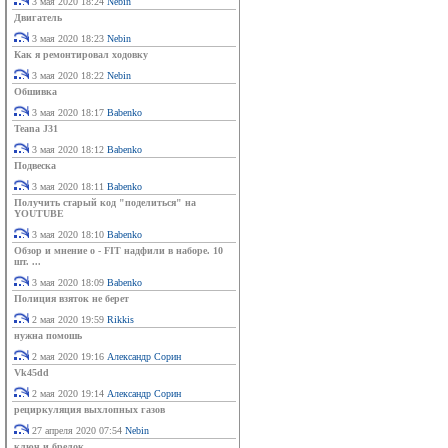
3 мая 2020 18:24
Nebin
Двигатель
3 мая 2020 18:23
Nebin
Как я ремонтировал ходовку
3 мая 2020 18:22
Nebin
Обшивка
3 мая 2020 18:17
Babenko
Teana J31
3 мая 2020 18:12
Babenko
Подвеска
3 мая 2020 18:11
Babenko
Получить старый код "поделиться" на
YOUTUBE
3 мая 2020 18:10
Babenko
Обзор и мнение о - FIT надфили в наборе. 10
шт. ...
3 мая 2020 18:09
Babenko
Полиция взяток не берет
2 мая 2020 19:59
Rikkis
нужна помошь
2 мая 2020 19:16
Александр Сорин
Vk45dd
2 мая 2020 19:14
Александр Сорин
рециркуляция выхлопных газов
27 апреля 2020 07:54
Nebin
ключ и брелок