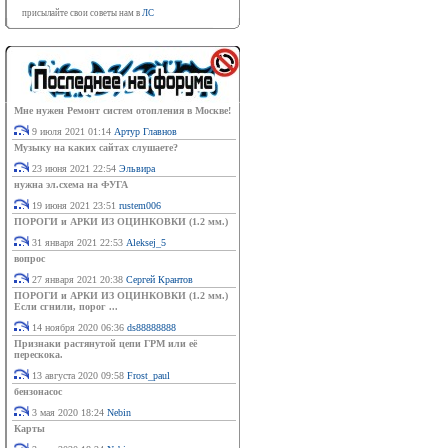
присылайте свои советы нам в
ЛС
Мне нужен Ремонт систем отопления в Москве!
9 июля 2021 01:14
Артур Главнов
Музыку на каких сайтах слушаете?
23 июня 2021 22:54
Эльвира
нужна эл.схема на ФУГА
19 июня 2021 23:51
rustem006
ПОРОГИ и АРКИ ИЗ ОЦИНКОВКИ (1.2 мм.)
31 января 2021 22:53
Aleksej_5
вопрос
27 января 2021 20:38
Сергей Крантов
ПОРОГИ и АРКИ ИЗ ОЦИНКОВКИ (1.2 мм.)
Если сгнили, порог ...
14 ноября 2020 06:36
ds88888888
Признаки растянутой цепи ГРМ или её
перескока.
13 августа 2020 09:58
Frost_paul
бензонасос
3 мая 2020 18:24
Nebin
Карты