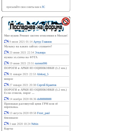
присылайте свои советы нам в
ЛС
Мне нужен Ремонт систем отопления в Москве!
9 июля 2021 01:14
Артур Главнов
Музыку на каких сайтах слушаете?
23 июня 2021 22:54
Эльвира
нужна эл.схема на ФУГА
19 июня 2021 23:51
rustem006
ПОРОГИ и АРКИ ИЗ ОЦИНКОВКИ (1.2 мм.)
31 января 2021 22:53
Aleksej_5
вопрос
27 января 2021 20:38
Сергей Крантов
ПОРОГИ и АРКИ ИЗ ОЦИНКОВКИ (1.2 мм.)
Если сгнили, порог ...
14 ноября 2020 06:36
ds88888888
Признаки растянутой цепи ГРМ или её
перескока.
13 августа 2020 09:58
Frost_paul
бензонасос
3 мая 2020 18:24
Nebin
Карты