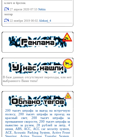
ключ и брелок
27 апреля 2020 07:53
Nebin
мотор
22 ноября 2019 00:02
Aleksej_4
В базе данных отсутствуют переходы, или нет
выбранного Вами типа!
200 тысяч штрафа за выезд на встречную
полосу
,
200 тысяч штрафа за проезд на
красный свет
,
200 тысяч штрафа за
превышение скорости
,
200 тысяч штрафа за
пьянство за рулем
,
28 рублей за литр
,
4
июня
,
ABS
,
ACC
,
ACC car security system
,
ACE
,
Acoustic Parking System
,
Active Front
Steering
,
Active Torque Transfer System
,