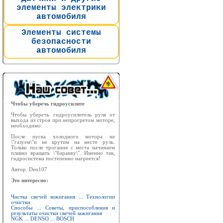
элементы электрики
автомобиля
Элементы системы
безопасности
автомобиля
Чтобы уберечь гидроусилите
Чтобы уберечь гидроусилитель руля от
выхода из строя при непрогретом моторе,
необходимо:
После пуска холодного мотора не
\"газуем\"и не крутим на месте руль.
Только после трогания с места начинаем
плавно вращать \"баранку\". Именно так,
гидросистема постепенно нагреется!
Автор: Den107
Это интересно:
Чистка свечей зижигания ... Технологии
очистки
Способы ... Советы, приспособления и
результаты очистки свечей зажигания
NGK ... DENSO ... BOSCH