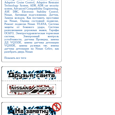
Adaptive Cruise Control
,
Adaptive Restraint
Technology System
,
ADR
,
ADR car security
system
,
Advanced Compatibility Engineering
,
ASF
,
DBC
,
Electronic Stability Control
,
Nissan
,
Активные подголовники
,
Датчик
,
Замена колодок
,
Как поставить проставки
на Nissan
,
Оценка состояний подвески
,
Ремонт подвески Nissan TEANA
,
Система
защиты от бокового удара
,
Система
разпознования дорожных знаков
,
Тарифы
ОСАГО
,
Электрогидравлическая тормозная
система
,
Электронный контроль
устойчивости
,
датчика Проверка
,
замена
ДД VQ35DE
,
замена датчика детонации
VQ30DE
,
замена рулевых тяг
,
земена
датчика детонации на Nissan Cefiro
,
как
разобрать дверь Nissan
Показать все теги