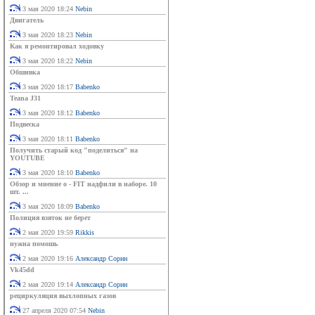
3 мая 2020 18:24
Nebin
Двигатель
3 мая 2020 18:23
Nebin
Как я ремонтировал ходовку
3 мая 2020 18:22
Nebin
Обшивка
3 мая 2020 18:17
Babenko
Teana J31
3 мая 2020 18:12
Babenko
Подвеска
3 мая 2020 18:11
Babenko
Получить старый код "поделиться" на
YOUTUBE
3 мая 2020 18:10
Babenko
Обзор и мнение о - FIT надфили в наборе. 10
шт. ...
3 мая 2020 18:09
Babenko
Полиция взяток не берет
2 мая 2020 19:59
Rikkis
нужна помошь
2 мая 2020 19:16
Александр Сорин
Vk45dd
2 мая 2020 19:14
Александр Сорин
рециркуляция выхлопных газов
27 апреля 2020 07:54
Nebin