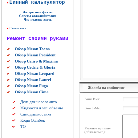
Шинный калькулятор
Интересные факты
Советы автолюбителям
Что полезно знать
Статистика
Ремонт своими руками
Обзор Nissan Teana
Обзор Nissan President
Обзор Cefiro & Maxima
Обзор Cedric & Gloria
Обзор Nissan Leopard
Обзор Nissan Laurel
Обзор Nissan Fuga
Жалоба на сообщение
Обзор Nissan Cima
Ваше Имя:
Дела для нового авто
Жидкости и зап. объемы
Ваш E-Mail:
Самодиагностика
Коды Ошибок
ТО
Укажите причину
(обязательно):