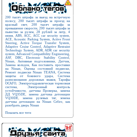
200 тысяч штрафа за выезд на встречную
полосу
,
200 тысяч штрафа за проезд на
красный свет
,
200 тысяч штрафа за
превышение скорости
,
200 тысяч штрафа за
пьянство за рулем
,
28 рублей за литр
,
4
июня
,
ABS
,
ACC
,
ACC car security system
,
ACE
,
Acoustic Parking System
,
Active Front
Steering
,
Active Torque Transfer System
,
Adaptive Cruise Control
,
Adaptive Restraint
Technology System
,
ADR
,
ADR car security
system
,
Advanced Compatibility Engineering
,
ASF
,
DBC
,
Electronic Stability Control
,
Nissan
,
Активные подголовники
,
Датчик
,
Замена колодок
,
Как поставить проставки
на Nissan
,
Оценка состояний подвески
,
Ремонт подвески Nissan TEANA
,
Система
защиты от бокового удара
,
Система
разпознования дорожных знаков
,
Тарифы
ОСАГО
,
Электрогидравлическая тормозная
система
,
Электронный контроль
устойчивости
,
датчика Проверка
,
замена
ДД VQ35DE
,
замена датчика детонации
VQ30DE
,
замена рулевых тяг
,
земена
датчика детонации на Nissan Cefiro
,
как
разобрать дверь Nissan
Показать все теги