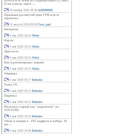
ПОРОГИ и АРКИ ИЗ ОЦИНКОВКИ (1.2 мм.)
Если сгнили, порог ...
14 ноября 2020 06:36
ds88888888
Признаки растянутой цепи ГРМ или её
перескока.
13 августа 2020 09:58
Frost_paul
бензонасос
3 мая 2020 18:24
Nebin
Карты
3 мая 2020 18:24
Nebin
Двигатель
3 мая 2020 18:23
Nebin
Как я ремонтировал ходовку
3 мая 2020 18:22
Nebin
Обшивка
3 мая 2020 18:17
Babenko
Teana J31
3 мая 2020 18:12
Babenko
Подвеска
3 мая 2020 18:11
Babenko
Получить старый код "поделиться" на
YOUTUBE
3 мая 2020 18:10
Babenko
Обзор и мнение о - FIT надфили в наборе. 10
шт. ...
3 мая 2020 18:09
Babenko