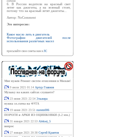
собой
6. В России водители на красный свет
летят как джигиты, а на зеленый стоят,
потому что на красный летят джигиты...
Автор: NoComment
Это интересно:
Какое масло лить в двигатель
Фотографии двигателей после
использования различных масел
присылайте свои советы нам в
ЛС
Мне нужен Ремонт систем отопления в Москве!
9 июля 2021 01:14
Артур Главнов
Музыку на каких сайтах слушаете?
23 июня 2021 22:54
Эльвира
нужна эл.схема на ФУГА
19 июня 2021 23:51
rustem006
ПОРОГИ и АРКИ ИЗ ОЦИНКОВКИ (1.2 мм.)
31 января 2021 22:53
Aleksej_5
вопрос
27 января 2021 20:38
Сергей Крантов