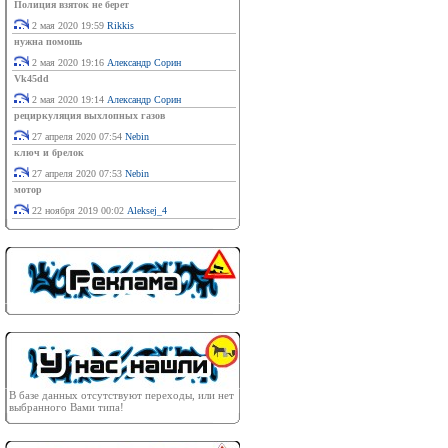
Полиция взяток не берет
2 мая 2020 19:59
Rikkis
нужна помошь
2 мая 2020 19:16
Александр Сорин
Vk45dd
2 мая 2020 19:14
Александр Сорин
рециркуляция выхлопных газов
27 апреля 2020 07:54
Nebin
ключ и брелок
27 апреля 2020 07:53
Nebin
мотор
22 ноября 2019 00:02
Aleksej_4
В базе данных отсутствуют переходы, или нет
выбранного Вами типа!