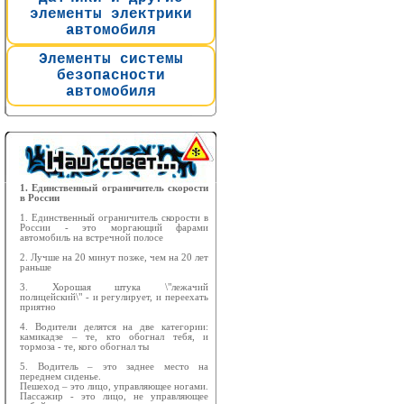
элементы электрики
автомобиля
Элементы системы
безопасности
автомобиля
1. Единственный ограничитель скорости
в России
1. Единственный ограничитель скорости в
России - это моргающий фарами
автомобиль на встречной полосе
2. Лучше на 20 минут позже, чем на 20 лет
раньше
3. Хорошая штука \"лежачий
полицейский\" - и регулирует, и переехать
приятно
4. Водители делятся на две категории:
камикадзе – те, кто обогнал тебя, и
тормоза - те, кого обогнал ты
5. Водитель – это заднее место на
переднем сиденье.
Пешеход – это лицо, управляющее ногами.
Пассажир - это лицо, не управляющее