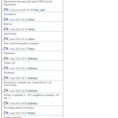
Признаки растянутой цепи ГРМ или её
перескока.
13 августа 2020 09:58
Frost_paul
бензонасос
3 мая 2020 18:24
Nebin
Карты
3 мая 2020 18:24
Nebin
Двигатель
3 мая 2020 18:23
Nebin
Как я ремонтировал ходовку
3 мая 2020 18:22
Nebin
Обшивка
3 мая 2020 18:17
Babenko
Teana J31
3 мая 2020 18:12
Babenko
Подвеска
3 мая 2020 18:11
Babenko
Получить старый код "поделиться" на
YOUTUBE
3 мая 2020 18:10
Babenko
Обзор и мнение о - FIT надфили в наборе. 10
шт. ...
3 мая 2020 18:09
Babenko
Полиция взяток не берет
2 мая 2020 19:59
Rikkis
нужна помошь