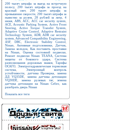
200 тысяч штрафа за выезд на встречную
полосу
,
200 тысяч штрафа за проезд на
красный свет
,
200 тысяч штрафа за
превышение скорости
,
200 тысяч штрафа за
пьянство за рулем
,
28 рублей за литр
,
4
июня
,
ABS
,
ACC
,
ACC car security system
,
ACE
,
Acoustic Parking System
,
Active Front
Steering
,
Active Torque Transfer System
,
Adaptive Cruise Control
,
Adaptive Restraint
Technology System
,
ADR
,
ADR car security
system
,
Advanced Compatibility Engineering
,
ASF
,
DBC
,
Electronic Stability Control
,
Nissan
,
Активные подголовники
,
Датчик
,
Замена колодок
,
Как поставить проставки
на Nissan
,
Оценка состояний подвески
,
Ремонт подвески Nissan TEANA
,
Система
защиты от бокового удара
,
Система
разпознования дорожных знаков
,
Тарифы
ОСАГО
,
Электрогидравлическая тормозная
система
,
Электронный контроль
устойчивости
,
датчика Проверка
,
замена
ДД VQ35DE
,
замена датчика детонации
VQ30DE
,
замена рулевых тяг
,
земена
датчика детонации на Nissan Cefiro
,
как
разобрать дверь Nissan
Показать все теги