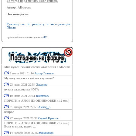
То тогда пора менять MAF сенсор.
Автор: Albatross
Это интересно:
Руководства по ремонту и эксплуатации
Nissan
присылайте свои советы нам в
ЛС
Мне нужен Ремонт систем отопления в Москве!
9 июля 2021 01:14
Артур Главнов
Музыку на каких сайтах слушаете?
23 июня 2021 22:54
Эльвира
нужна эл.схема на ФУГА
19 июня 2021 23:51
rustem006
ПОРОГИ и АРКИ ИЗ ОЦИНКОВКИ (1.2 мм.)
31 января 2021 22:53
Aleksej_5
вопрос
27 января 2021 20:38
Сергей Крантов
ПОРОГИ и АРКИ ИЗ ОЦИНКОВКИ (1.2 мм.)
Если сгнили, порог ...
14 ноября 2020 06:36
ds88888888