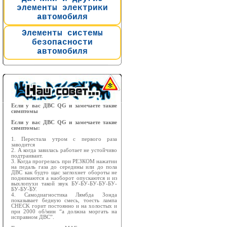
элементы электрики
автомобиля
Элементы системы
безопасности
автомобиля
Если у вас ДВС QG и замечаете такие
симптомы
Если у вас ДВС QG и замечаете такие
симптомы:
1. Перестала утром с первого раза
заводится
2. А когда завилась работает не устойчиво
подтраиваит.
3. Когда прогрелась при РЕЗКОМ нажатии
на педаль газа до середины или до пола
ДВС как будто щас заглохнет обороты не
поднимаются а наоборот опускаются и из
выхлопухи такой звук БУ-БУ-БУ-БУ-БУ-
БУ-БУ-БУ.
4. Самодиагностика Лямбда Зонда
показывает бедную смесь, тоесть лампа
CHECK горит постоянно и на холостых и
при 2000 об/мин “а должна моргать на
исправном ДВС”.