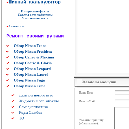
Шинный калькулятор
Интересные факты
Советы автолюбителям
Что полезно знать
Статистика
Ремонт своими руками
Обзор Nissan Teana
Обзор Nissan President
Обзор Cefiro & Maxima
Обзор Cedric & Gloria
Обзор Nissan Leopard
Обзор Nissan Laurel
Обзор Nissan Fuga
Жалоба на сообщение
Обзор Nissan Cima
Ваше Имя:
Дела для нового авто
Жидкости и зап. объемы
Ваш E-Mail:
Самодиагностика
Коды Ошибок
ТО
Укажите причину
(обязательно):