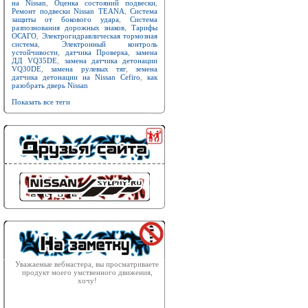
на Nissan
,
Оценка состояний подвески
,
Ремонт подвески Nissan TEANA
,
Система
защиты от бокового удара
,
Система
разпознования дорожных знаков
,
Тарифы
ОСАГО
,
Электрогидравлическая тормозная
система
,
Электронный контроль
устойчивости
,
датчика Проверка
,
замена
ДД VQ35DE
,
замена датчика детонации
VQ30DE
,
замена рулевых тяг
,
земена
датчика детонации на Nissan Cefiro
,
как
разобрать дверь Nissan
Показать все теги
Уважаемые вебмастера, вы просматриваете
продукт моего умственного движения,
хочу!