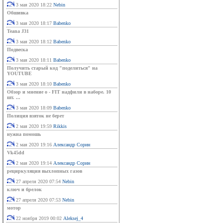
3 мая 2020 18:22
Nebin
Обшивка
3 мая 2020 18:17
Babenko
Teana J31
3 мая 2020 18:12
Babenko
Подвеска
3 мая 2020 18:11
Babenko
Получить старый код "поделиться" на
YOUTUBE
3 мая 2020 18:10
Babenko
Обзор и мнение о - FIT надфили в наборе. 10
шт. ...
3 мая 2020 18:09
Babenko
Полиция взяток не берет
2 мая 2020 19:59
Rikkis
нужна помошь
2 мая 2020 19:16
Александр Сорин
Vk45dd
2 мая 2020 19:14
Александр Сорин
рециркуляция выхлопных газов
27 апреля 2020 07:54
Nebin
ключ и брелок
27 апреля 2020 07:53
Nebin
мотор
22 ноября 2019 00:02
Aleksej_4