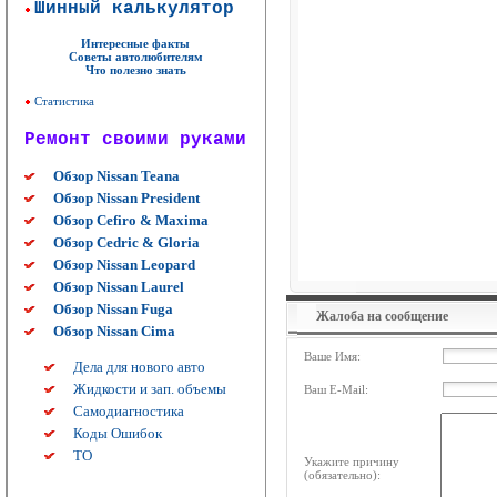
Шинный калькулятор
Интересные факты
Советы автолюбителям
Что полезно знать
Статистика
Ремонт своими руками
Обзор Nissan Teana
Обзор Nissan President
Обзор Cefiro & Maxima
Обзор Cedric & Gloria
Обзор Nissan Leopard
Обзор Nissan Laurel
Обзор Nissan Fuga
Жалоба на сообщение
Обзор Nissan Cima
Ваше Имя:
Дела для нового авто
Жидкости и зап. объемы
Ваш E-Mail:
Самодиагностика
Коды Ошибок
ТО
Укажите причину
(обязательно):