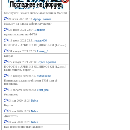
Мне нужен Ремонт систем отопления в Москве!
9 июля 2021 01:14
Артур Главнов
Музыку на каких сайтах слушаете?
23 июня 2021 22:54
Эльвира
нужна эл.схема на ФУГА
19 июня 2021 23:51
rustem006
ПОРОГИ и АРКИ ИЗ ОЦИНКОВКИ (1.2 мм.)
31 января 2021 22:53
Aleksej_5
вопрос
27 января 2021 20:38
Сергей Крантов
ПОРОГИ и АРКИ ИЗ ОЦИНКОВКИ (1.2 мм.)
Если сгнили, порог ...
14 ноября 2020 06:36
ds88888888
Признаки растянутой цепи ГРМ или её
перескока.
13 августа 2020 09:58
Frost_paul
бензонасос
3 мая 2020 18:24
Nebin
Карты
3 мая 2020 18:24
Nebin
Двигатель
3 мая 2020 18:23
Nebin
Как я ремонтировал ходовку