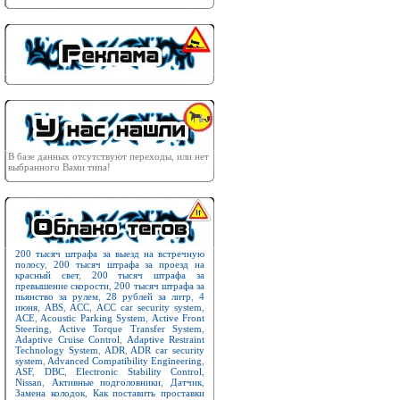
В базе данных отсутствуют переходы, или нет
выбранного Вами типа!
200 тысяч штрафа за выезд на встречную
полосу
,
200 тысяч штрафа за проезд на
красный свет
,
200 тысяч штрафа за
превышение скорости
,
200 тысяч штрафа за
пьянство за рулем
,
28 рублей за литр
,
4
июня
,
ABS
,
ACC
,
ACC car security system
,
ACE
,
Acoustic Parking System
,
Active Front
Steering
,
Active Torque Transfer System
,
Adaptive Cruise Control
,
Adaptive Restraint
Technology System
,
ADR
,
ADR car security
system
,
Advanced Compatibility Engineering
,
ASF
,
DBC
,
Electronic Stability Control
,
Nissan
,
Активные подголовники
,
Датчик
,
Замена колодок
,
Как поставить проставки