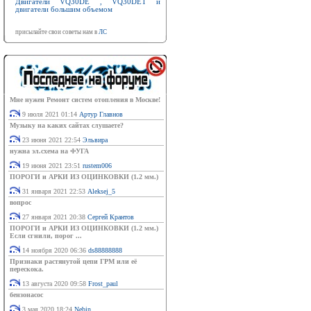
Двигатели VQ30DE , VQ30DET и
двигатели большим объемом
присылайте свои советы нам в
ЛС
Мне нужен Ремонт систем отопления в Москве!
9 июля 2021 01:14
Артур Главнов
Музыку на каких сайтах слушаете?
23 июня 2021 22:54
Эльвира
нужна эл.схема на ФУГА
19 июня 2021 23:51
rustem006
ПОРОГИ и АРКИ ИЗ ОЦИНКОВКИ (1.2 мм.)
31 января 2021 22:53
Aleksej_5
вопрос
27 января 2021 20:38
Сергей Крантов
ПОРОГИ и АРКИ ИЗ ОЦИНКОВКИ (1.2 мм.)
Если сгнили, порог ...
14 ноября 2020 06:36
ds88888888
Признаки растянутой цепи ГРМ или её
перескока.
13 августа 2020 09:58
Frost_paul
бензонасос
3 мая 2020 18:24
Nebin