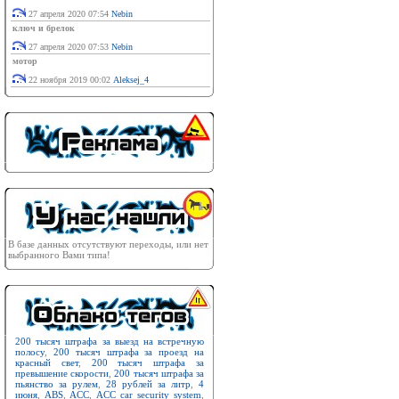
27 апреля 2020 07:54
Nebin
ключ и брелок
27 апреля 2020 07:53
Nebin
мотор
22 ноября 2019 00:02
Aleksej_4
В базе данных отсутствуют переходы, или нет
выбранного Вами типа!
200 тысяч штрафа за выезд на встречную
полосу
,
200 тысяч штрафа за проезд на
красный свет
,
200 тысяч штрафа за
превышение скорости
,
200 тысяч штрафа за
пьянство за рулем
,
28 рублей за литр
,
4
июня
,
ABS
,
ACC
,
ACC car security system
,