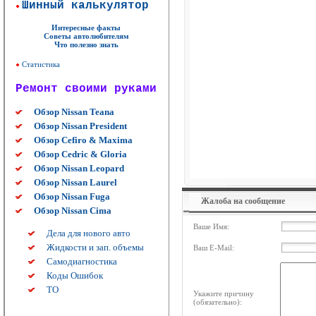
Шинный калькулятор
Интересные факты
Советы автолюбителям
Что полезно знать
Статистика
Ремонт своими руками
Обзор Nissan Teana
Обзор Nissan President
Обзор Cefiro & Maxima
Обзор Cedric & Gloria
Обзор Nissan Leopard
Обзор Nissan Laurel
Обзор Nissan Fuga
Жалоба на сообщение
Обзор Nissan Cima
Ваше Имя:
Дела для нового авто
Жидкости и зап. объемы
Ваш E-Mail:
Самодиагностика
Коды Ошибок
ТО
Укажите причину
(обязательно):