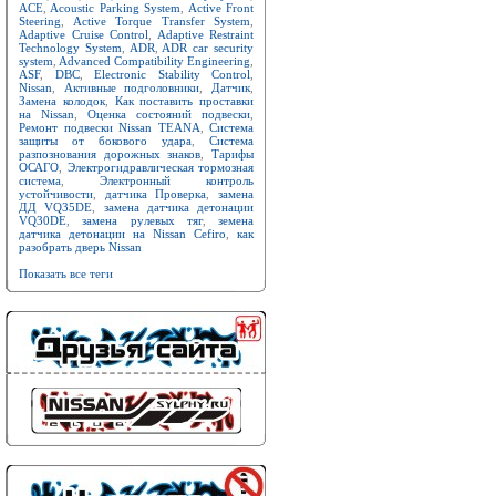
ACE
,
Acoustic Parking System
,
Active Front
Steering
,
Active Torque Transfer System
,
Adaptive Cruise Control
,
Adaptive Restraint
Technology System
,
ADR
,
ADR car security
system
,
Advanced Compatibility Engineering
,
ASF
,
DBC
,
Electronic Stability Control
,
Nissan
,
Активные подголовники
,
Датчик
,
Замена колодок
,
Как поставить проставки
на Nissan
,
Оценка состояний подвески
,
Ремонт подвески Nissan TEANA
,
Система
защиты от бокового удара
,
Система
разпознования дорожных знаков
,
Тарифы
ОСАГО
,
Электрогидравлическая тормозная
система
,
Электронный контроль
устойчивости
,
датчика Проверка
,
замена
ДД VQ35DE
,
замена датчика детонации
VQ30DE
,
замена рулевых тяг
,
земена
датчика детонации на Nissan Cefiro
,
как
разобрать дверь Nissan
Показать все теги