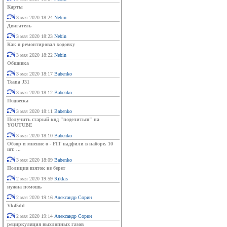
Карты
3 мая 2020 18:24
Nebin
Двигатель
3 мая 2020 18:23
Nebin
Как я ремонтировал ходовку
3 мая 2020 18:22
Nebin
Обшивка
3 мая 2020 18:17
Babenko
Teana J31
3 мая 2020 18:12
Babenko
Подвеска
3 мая 2020 18:11
Babenko
Получить старый код "поделиться" на
YOUTUBE
3 мая 2020 18:10
Babenko
Обзор и мнение о - FIT надфили в наборе. 10
шт. ...
3 мая 2020 18:09
Babenko
Полиция взяток не берет
2 мая 2020 19:59
Rikkis
нужна помошь
2 мая 2020 19:16
Александр Сорин
Vk45dd
2 мая 2020 19:14
Александр Сорин
рециркуляция выхлопных газов