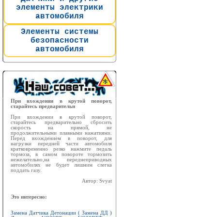
элементы электрики
автомобиля
Элементы системы
безопасности
автомобиля
При вхождении в крутой поворот,
старайтесь предварительн
При вхождении в крутой поворот,
старайтесь предварительно сбросить
скорость на прямой, не
продолжительными плавными нажатиями.
Перед вхождением в поворот, для
нагрузки передней части автомобиля
кратковременно резко нажмите педаль
тормоза, в самом повороте тормозить
нежелательно,на переднеприводных
автомобилях не будет лишним слегка
поддать газу.
Автор: Svyat
Это интересно:
Замена Датчика Детонации ( Замена ДД )