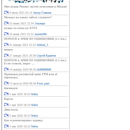
Мне нужен Ремонт систем отопления в Москве!
9 июля 2021 01:14
Артур Главнов
Музыку на каких сайтах слушаете?
23 июня 2021 22:54
Эльвира
нужна эл.схема на ФУГА
19 июня 2021 23:51
rustem006
ПОРОГИ и АРКИ ИЗ ОЦИНКОВКИ (1.2 мм.)
31 января 2021 22:53
Aleksej_5
вопрос
27 января 2021 20:38
Сергей Крантов
ПОРОГИ и АРКИ ИЗ ОЦИНКОВКИ (1.2 мм.)
Если сгнили, порог ...
14 ноября 2020 06:36
ds88888888
Признаки растянутой цепи ГРМ или её
перескока.
13 августа 2020 09:58
Frost_paul
бензонасос
3 мая 2020 18:24
Nebin
Карты
3 мая 2020 18:24
Nebin
Двигатель
3 мая 2020 18:23
Nebin
Как я ремонтировал ходовку
3 мая 2020 18:22
Nebin