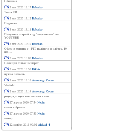
Обшивка
3 мая 2020 18:17
Babenko
Teana J31
3 мая 2020 18:12
Babenko
Подвеска
3 мая 2020 18:11
Babenko
Получить старый код "поделиться" на
YOUTUBE
3 мая 2020 18:10
Babenko
Обзор и мнение о - FIT надфили в наборе. 10
шт. ...
3 мая 2020 18:09
Babenko
Полиция взяток не берет
2 мая 2020 19:59
Rikkis
нужна помошь
2 мая 2020 19:16
Александр Сорин
Vk45dd
2 мая 2020 19:14
Александр Сорин
рециркуляция выхлопных газов
27 апреля 2020 07:54
Nebin
ключ и брелок
27 апреля 2020 07:53
Nebin
мотор
22 ноября 2019 00:02
Aleksej_4