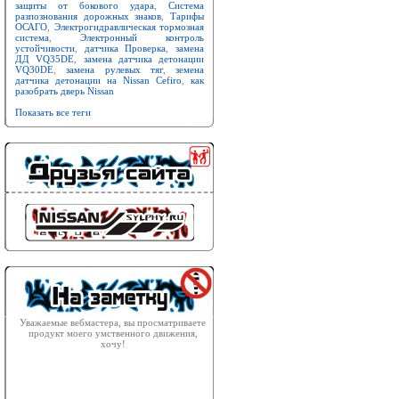
защиты от бокового удара
,
Система
разпознования дорожных знаков
,
Тарифы
ОСАГО
,
Электрогидравлическая тормозная
система
,
Электронный контроль
устойчивости
,
датчика Проверка
,
замена
ДД VQ35DE
,
замена датчика детонации
VQ30DE
,
замена рулевых тяг
,
земена
датчика детонации на Nissan Cefiro
,
как
разобрать дверь Nissan
Показать все теги
Уважаемые вебмастера, вы просматриваете
продукт моего умственного движения,
хочу!