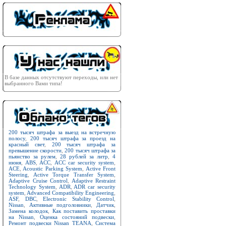
В базе данных отсутствуют переходы, или нет
выбранного Вами типа!
200 тысяч штрафа за выезд на встречную
полосу
,
200 тысяч штрафа за проезд на
красный свет
,
200 тысяч штрафа за
превышение скорости
,
200 тысяч штрафа за
пьянство за рулем
,
28 рублей за литр
,
4
июня
,
ABS
,
ACC
,
ACC car security system
,
ACE
,
Acoustic Parking System
,
Active Front
Steering
,
Active Torque Transfer System
,
Adaptive Cruise Control
,
Adaptive Restraint
Technology System
,
ADR
,
ADR car security
system
,
Advanced Compatibility Engineering
,
ASF
,
DBC
,
Electronic Stability Control
,
Nissan
,
Активные подголовники
,
Датчик
,
Замена колодок
,
Как поставить проставки
на Nissan
,
Оценка состояний подвески
,
Ремонт подвески Nissan TEANA
,
Система