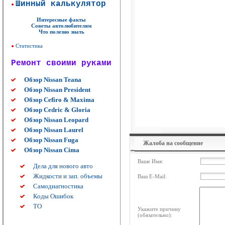
Шинный калькулятор
Интересные факты
Советы автолюбителям
Что полезно знать
Статистика
Ремонт своими руками
Обзор Nissan Teana
Обзор Nissan President
Обзор Cefiro & Maxima
Обзор Cedric & Gloria
Обзор Nissan Leopard
Обзор Nissan Laurel
Обзор Nissan Fuga
Жалоба на сообщение
Обзор Nissan Cima
Ваше Имя:
Дела для нового авто
Жидкости и зап. объемы
Ваш E-Mail:
Самодиагностика
Коды Ошибок
ТО
Укажите причину
(обязательно):