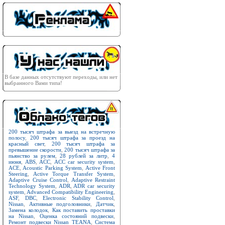
В базе данных отсутствуют переходы, или нет
выбранного Вами типа!
200 тысяч штрафа за выезд на встречную
полосу
,
200 тысяч штрафа за проезд на
красный свет
,
200 тысяч штрафа за
превышение скорости
,
200 тысяч штрафа за
пьянство за рулем
,
28 рублей за литр
,
4
июня
,
ABS
,
ACC
,
ACC car security system
,
ACE
,
Acoustic Parking System
,
Active Front
Steering
,
Active Torque Transfer System
,
Adaptive Cruise Control
,
Adaptive Restraint
Technology System
,
ADR
,
ADR car security
system
,
Advanced Compatibility Engineering
,
ASF
,
DBC
,
Electronic Stability Control
,
Nissan
,
Активные подголовники
,
Датчик
,
Замена колодок
,
Как поставить проставки
на Nissan
,
Оценка состояний подвески
,
Ремонт подвески Nissan TEANA
,
Система