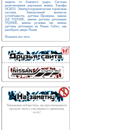
защиты от бокового удара
,
Система
разпознования дорожных знаков
,
Тарифы
ОСАГО
,
Электрогидравлическая тормозная
система
,
Электронный контроль
устойчивости
,
датчика Проверка
,
замена
ДД VQ35DE
,
замена датчика детонации
VQ30DE
,
замена рулевых тяг
,
земена
датчика детонации на Nissan Cefiro
,
как
разобрать дверь Nissan
Показать все теги
Уважаемые вебмастера, вы просматриваете
продукт моего умственного движения,
хочу!