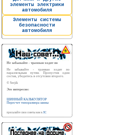
элементы электрики
автомобиля
Элементы системы
безопасности
автомобиля
Не забывайте - трамваи ходят по
Не забывайте - трамваи ходят по
параллельным путям. Пропустив один
состав, убедитесь в отсутсвии второго.
© Serjik
Это интересно:
ШИННЫЙ КАЛЬКУЛЯТОР
Пересчет типоразмера шины
присылайте свои советы нам в
ЛС