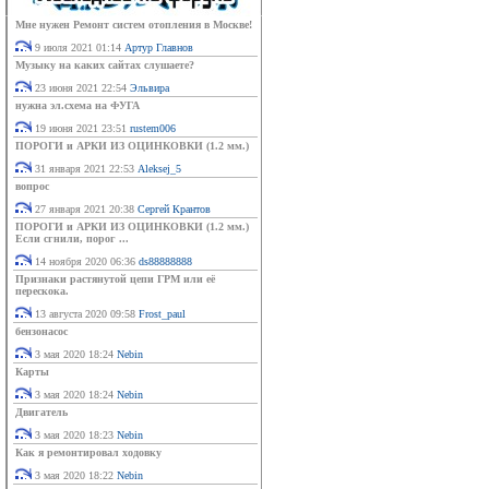
Мне нужен Ремонт систем отопления в Москве!
9 июля 2021 01:14
Артур Главнов
Музыку на каких сайтах слушаете?
23 июня 2021 22:54
Эльвира
нужна эл.схема на ФУГА
19 июня 2021 23:51
rustem006
ПОРОГИ и АРКИ ИЗ ОЦИНКОВКИ (1.2 мм.)
31 января 2021 22:53
Aleksej_5
вопрос
27 января 2021 20:38
Сергей Крантов
ПОРОГИ и АРКИ ИЗ ОЦИНКОВКИ (1.2 мм.)
Если сгнили, порог ...
14 ноября 2020 06:36
ds88888888
Признаки растянутой цепи ГРМ или её
перескока.
13 августа 2020 09:58
Frost_paul
бензонасос
3 мая 2020 18:24
Nebin
Карты
3 мая 2020 18:24
Nebin
Двигатель
3 мая 2020 18:23
Nebin
Как я ремонтировал ходовку
3 мая 2020 18:22
Nebin