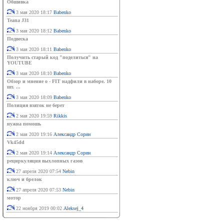
Обшивка
3 мая 2020 18:17
Babenko
Teana J31
3 мая 2020 18:12
Babenko
Подвеска
3 мая 2020 18:11
Babenko
Получить старый код "поделиться" на
YOUTUBE
3 мая 2020 18:10
Babenko
Обзор и мнение о - FIT надфили в наборе. 10
шт. ...
3 мая 2020 18:09
Babenko
Полиция взяток не берет
2 мая 2020 19:59
Rikkis
нужна помошь
2 мая 2020 19:16
Александр Сорин
Vk45dd
2 мая 2020 19:14
Александр Сорин
рециркуляция выхлопных газов
27 апреля 2020 07:54
Nebin
ключ и брелок
27 апреля 2020 07:53
Nebin
мотор
22 ноября 2019 00:02
Aleksej_4