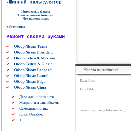
Шинный калькулятор
Интересные факты
Советы автолюбителям
Что полезно знать
Статистика
Ремонт своими руками
Обзор Nissan Teana
Обзор Nissan President
Обзор Cefiro & Maxima
Обзор Cedric & Gloria
Обзор Nissan Leopard
Жалоба на сообщение
Обзор Nissan Laurel
Ваше Имя:
Обзор Nissan Fuga
Обзор Nissan Cima
Ваш E-Mail:
Дела для нового авто
Жидкости и зап. объемы
Самодиагностика
Укажите причину (обязательно):
Коды Ошибок
ТО