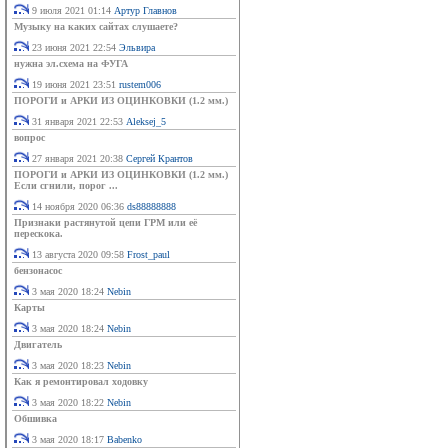
9 июля 2021 01:14
Артур Главнов
Музыку на каких сайтах слушаете?
23 июня 2021 22:54
Эльвира
нужна эл.схема на ФУГА
19 июня 2021 23:51
rustem006
ПОРОГИ и АРКИ ИЗ ОЦИНКОВКИ (1.2 мм.)
31 января 2021 22:53
Aleksej_5
вопрос
27 января 2021 20:38
Сергей Крантов
ПОРОГИ и АРКИ ИЗ ОЦИНКОВКИ (1.2 мм.)
Если сгнили, порог ...
14 ноября 2020 06:36
ds88888888
Признаки растянутой цепи ГРМ или её
перескока.
13 августа 2020 09:58
Frost_paul
бензонасос
3 мая 2020 18:24
Nebin
Карты
3 мая 2020 18:24
Nebin
Двигатель
3 мая 2020 18:23
Nebin
Как я ремонтировал ходовку
3 мая 2020 18:22
Nebin
Обшивка
3 мая 2020 18:17
Babenko