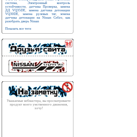
система
,
Электронный контроль
устойчивости
,
датчика Проверка
,
замена
ДД VQ35DE
,
замена датчика детонации
VQ30DE
,
замена рулевых тяг
,
земена
датчика детонации на Nissan Cefiro
,
как
разобрать дверь Nissan
Показать все теги
Уважаемые вебмастера, вы просматриваете
продукт моего умственного движения,
хочу!