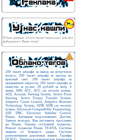
В базе данных отсутствуют переходы, или нет
выбранного Вами типа!
200 тысяч штрафа за выезд на встречную
полосу
,
200 тысяч штрафа за проезд на
красный свет
,
200 тысяч штрафа за
превышение скорости
,
200 тысяч штрафа за
пьянство за рулем
,
28 рублей за литр
,
4
июня
,
ABS
,
ACC
,
ACC car security system
,
ACE
,
Acoustic Parking System
,
Active Front
Steering
,
Active Torque Transfer System
,
Adaptive Cruise Control
,
Adaptive Restraint
Technology System
,
ADR
,
ADR car security
system
,
Advanced Compatibility Engineering
,
ASF
,
DBC
,
Electronic Stability Control
,
Nissan
,
Активные подголовники
,
Датчик
,
Замена колодок
,
Как поставить проставки
на Nissan
,
Оценка состояний подвески
,
Ремонт подвески Nissan TEANA
,
Система
защиты от бокового удара
,
Система
разпознования дорожных знаков
,
Тарифы
ОСАГО
,
Электрогидравлическая тормозная