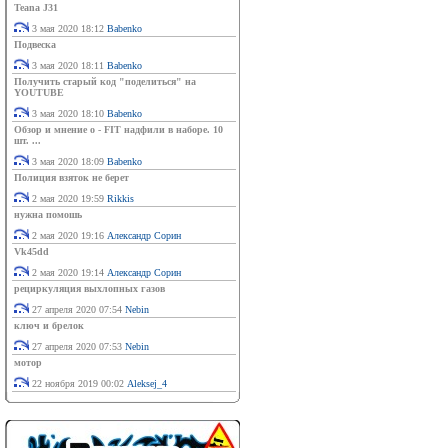
Teana J31
3 мая 2020 18:12
Babenko
Подвеска
3 мая 2020 18:11
Babenko
Получить старый код "поделиться" на
YOUTUBE
3 мая 2020 18:10
Babenko
Обзор и мнение о - FIT надфили в наборе. 10
шт. ...
3 мая 2020 18:09
Babenko
Полиция взяток не берет
2 мая 2020 19:59
Rikkis
нужна помошь
2 мая 2020 19:16
Александр Сорин
Vk45dd
2 мая 2020 19:14
Александр Сорин
рециркуляция выхлопных газов
27 апреля 2020 07:54
Nebin
ключ и брелок
27 апреля 2020 07:53
Nebin
мотор
22 ноября 2019 00:02
Aleksej_4