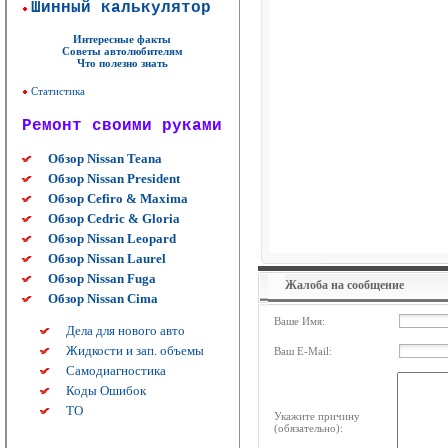
Шинный калькулятор
Интересные факты
Советы автолюбителям
Что полезно знать
Статистика
Ремонт своими руками
Обзор Nissan Teana
Обзор Nissan President
Обзор Cefiro & Maxima
Обзор Cedric & Gloria
Обзор Nissan Leopard
Обзор Nissan Laurel
Обзор Nissan Fuga
Жалоба на сообщение
Обзор Nissan Cima
Ваше Имя:
Дела для нового авто
Жидкости и зап. объемы
Ваш E-Mail:
Самодиагностика
Коды Ошибок
ТО
Укажите причину
(обязательно):