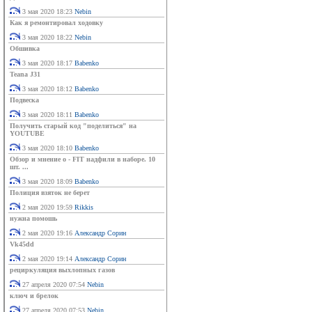
3 мая 2020 18:23
Nebin
Как я ремонтировал ходовку
3 мая 2020 18:22
Nebin
Обшивка
3 мая 2020 18:17
Babenko
Teana J31
3 мая 2020 18:12
Babenko
Подвеска
3 мая 2020 18:11
Babenko
Получить старый код "поделиться" на
YOUTUBE
3 мая 2020 18:10
Babenko
Обзор и мнение о - FIT надфили в наборе. 10
шт. ...
3 мая 2020 18:09
Babenko
Полиция взяток не берет
2 мая 2020 19:59
Rikkis
нужна помошь
2 мая 2020 19:16
Александр Сорин
Vk45dd
2 мая 2020 19:14
Александр Сорин
рециркуляция выхлопных газов
27 апреля 2020 07:54
Nebin
ключ и брелок
27 апреля 2020 07:53
Nebin