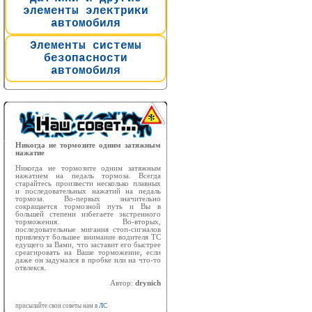
элементы электрики
автомобиля
Элементы системы
безопасности
автомобиля
Никогда не тормозите одним затяжным
нажатие
Никогда не тормозите одним затяжным
нажатием на педаль тормоза. Всегда
старайтесь произвести несколько плавных
и последовательных нажатий на педаль
тормоза. Во-первых значительно
сокращается тормозной путь и Вы в
большей степени избегаете экстренного
торможения. Во-вторых,
последовательные мигания стоп-сигналов
привлекут большее внимание водителя ТС
едущего за Вами, что заставит его быстрее
среагировать на Ваше торможение, если
даже он задумался в пробке или на что-то
отвлекся.
Автор:
drynich
присылайте свои советы нам в
ЛС