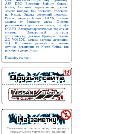
system
,
Advanced Compatibility Engineering
,
ASF
,
DBC
,
Electronic Stability Control
,
Nissan
,
Активные подголовники
,
Датчик
,
Замена колодок
,
Как поставить проставки
на Nissan
,
Оценка состояний подвески
,
Ремонт подвески Nissan TEANA
,
Система
защиты от бокового удара
,
Система
разпознования дорожных знаков
,
Тарифы
ОСАГО
,
Электрогидравлическая тормозная
система
,
Электронный контроль
устойчивости
,
датчика Проверка
,
замена
ДД VQ35DE
,
замена датчика детонации
VQ30DE
,
замена рулевых тяг
,
земена
датчика детонации на Nissan Cefiro
,
как
разобрать дверь Nissan
Показать все теги
Уважаемые вебмастера, вы просматриваете
продукт моего умственного движения,