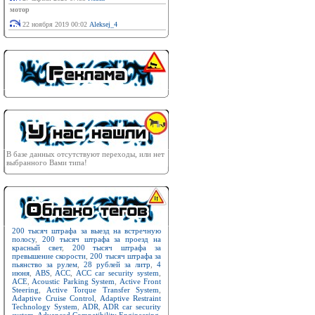
мотор
22 ноября 2019 00:02
Aleksej_4
В базе данных отсутствуют переходы, или нет
выбранного Вами типа!
200 тысяч штрафа за выезд на встречную
полосу
,
200 тысяч штрафа за проезд на
красный свет
,
200 тысяч штрафа за
превышение скорости
,
200 тысяч штрафа за
пьянство за рулем
,
28 рублей за литр
,
4
июня
,
ABS
,
ACC
,
ACC car security system
,
ACE
,
Acoustic Parking System
,
Active Front
Steering
,
Active Torque Transfer System
,
Adaptive Cruise Control
,
Adaptive Restraint
Technology System
,
ADR
,
ADR car security