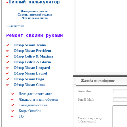
Шинный калькулятор
Интересные факты
Советы автолюбителям
Что полезно знать
Статистика
Ремонт своими руками
Обзор Nissan Teana
Обзор Nissan President
Обзор Cefiro & Maxima
Обзор Cedric & Gloria
Обзор Nissan Leopard
Обзор Nissan Laurel
Обзор Nissan Fuga
Жалоба на сообщение
Обзор Nissan Cima
Ваше Имя:
Дела для нового авто
Жидкости и зап. объемы
Ваш E-Mail:
Самодиагностика
Коды Ошибок
ТО
Укажите причину
(обязательно):