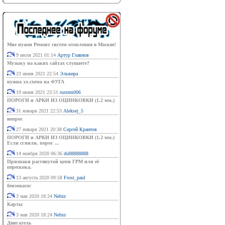
Мне нужен Ремонт систем отопления в Москве!
9 июля 2021 01:14
Артур Главнов
Музыку на каких сайтах слушаете?
23 июня 2021 22:54
Эльвира
нужна эл.схема на ФУГА
19 июня 2021 23:51
rustem006
ПОРОГИ и АРКИ ИЗ ОЦИНКОВКИ (1.2 мм.)
31 января 2021 22:53
Aleksej_5
вопрос
27 января 2021 20:38
Сергей Крантов
ПОРОГИ и АРКИ ИЗ ОЦИНКОВКИ (1.2 мм.)
Если сгнили, порог ...
14 ноября 2020 06:36
ds88888888
Признаки растянутой цепи ГРМ или её
перескока.
13 августа 2020 09:58
Frost_paul
бензонасос
3 мая 2020 18:24
Nebin
Карты
3 мая 2020 18:24
Nebin
Двигатель