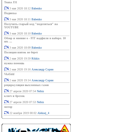
Teana J31
3 мая 2020 18:12
Babenko
Подвеска
3 мая 2020 18:11
Babenko
Получить старый код "поделиться" на
YOUTUBE
3 мая 2020 18:10
Babenko
Обзор и мнение о - FIT надфили в наборе. 10
шт. ...
3 мая 2020 18:09
Babenko
Полиция взяток не берет
2 мая 2020 19:59
Rikkis
нужна помошь
2 мая 2020 19:16
Александр Сорин
Vk45dd
2 мая 2020 19:14
Александр Сорин
рециркуляция выхлопных газов
27 апреля 2020 07:54
Nebin
ключ и брелок
27 апреля 2020 07:53
Nebin
мотор
22 ноября 2019 00:02
Aleksej_4