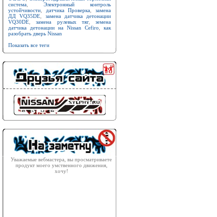
система
,
Электронный контроль
устойчивости
,
датчика Проверка
,
замена
ДД VQ35DE
,
замена датчика детонации
VQ30DE
,
замена рулевых тяг
,
земена
датчика детонации на Nissan Cefiro
,
как
разобрать дверь Nissan
Показать все теги
Уважаемые вебмастера, вы просматриваете
продукт моего умственного движения,
хочу!