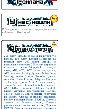
В базе данных отсутствуют переходы, или нет
выбранного Вами типа!
200 тысяч штрафа за выезд на встречную
полосу
,
200 тысяч штрафа за проезд на
красный свет
,
200 тысяч штрафа за
превышение скорости
,
200 тысяч штрафа за
пьянство за рулем
,
28 рублей за литр
,
4
июня
,
ABS
,
ACC
,
ACC car security system
,
ACE
,
Acoustic Parking System
,
Active Front
Steering
,
Active Torque Transfer System
,
Adaptive Cruise Control
,
Adaptive Restraint
Technology System
,
ADR
,
ADR car security
system
,
Advanced Compatibility Engineering
,
ASF
,
DBC
,
Electronic Stability Control
,
Nissan
,
Активные подголовники
,
Датчик
,
Замена колодок
,
Как поставить проставки
на Nissan
,
Оценка состояний подвески
,
Ремонт подвески Nissan TEANA
,
Система
защиты от бокового удара
,
Система
разпознования дорожных знаков
,
Тарифы
ОСАГО
,
Электрогидравлическая тормозная