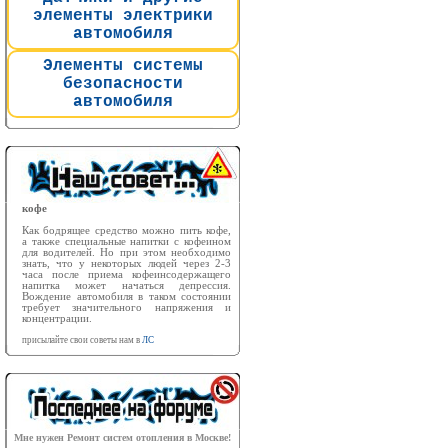
элементы электрики
автомобиля
Элементы системы
безопасности
автомобиля
кофе
Как бодрящее средство можно пить кофе,
а также специальные напитки с кофеином
для водителей. Но при этом необходимо
знать, что у некоторых людей через 2-3
часа после приема кофеинсодержащего
напитка может начаться депрессия.
Вождение автомобиля в таком состоянии
требует значительного напряжения и
концентрации.
присылайте свои советы нам в
ЛС
Мне нужен Ремонт систем отопления в Москве!