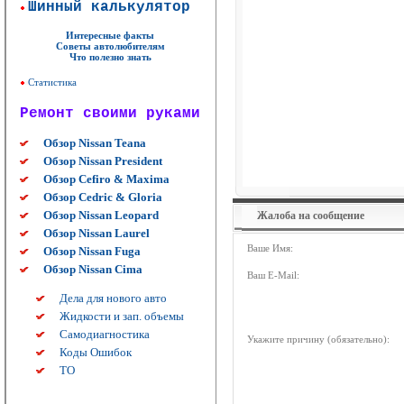
Шинный калькулятор
Интересные факты
Советы автолюбителям
Что полезно знать
Статистика
Ремонт своими руками
Обзор Nissan Teana
Обзор Nissan President
Обзор Cefiro & Maxima
Обзор Cedric & Gloria
Обзор Nissan Leopard
Жалоба на сообщение
Обзор Nissan Laurel
Ваше Имя:
Обзор Nissan Fuga
Обзор Nissan Cima
Ваш E-Mail:
Дела для нового авто
Жидкости и зап. объемы
Самодиагностика
Укажите причину (обязательно):
Коды Ошибок
ТО