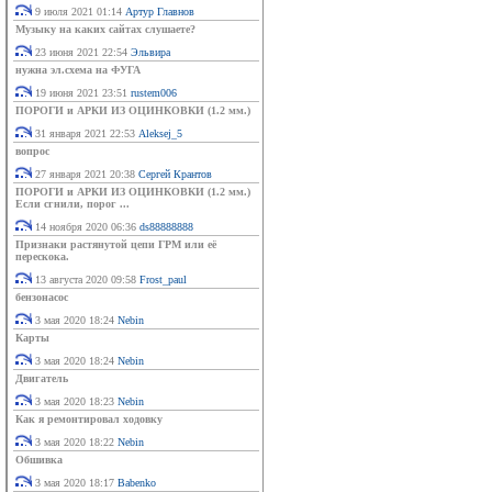
9 июля 2021 01:14
Артур Главнов
Музыку на каких сайтах слушаете?
23 июня 2021 22:54
Эльвира
нужна эл.схема на ФУГА
19 июня 2021 23:51
rustem006
ПОРОГИ и АРКИ ИЗ ОЦИНКОВКИ (1.2 мм.)
31 января 2021 22:53
Aleksej_5
вопрос
27 января 2021 20:38
Сергей Крантов
ПОРОГИ и АРКИ ИЗ ОЦИНКОВКИ (1.2 мм.)
Если сгнили, порог ...
14 ноября 2020 06:36
ds88888888
Признаки растянутой цепи ГРМ или её
перескока.
13 августа 2020 09:58
Frost_paul
бензонасос
3 мая 2020 18:24
Nebin
Карты
3 мая 2020 18:24
Nebin
Двигатель
3 мая 2020 18:23
Nebin
Как я ремонтировал ходовку
3 мая 2020 18:22
Nebin
Обшивка
3 мая 2020 18:17
Babenko