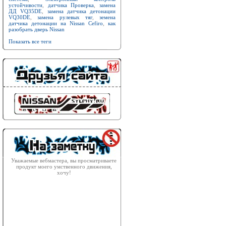
устойчивости
,
датчика Проверка
,
замена
ДД VQ35DE
,
замена датчика детонации
VQ30DE
,
замена рулевых тяг
,
земена
датчика детонации на Nissan Cefiro
,
как
разобрать дверь Nissan
Показать все теги
Уважаемые вебмастера, вы просматриваете
продукт моего умственного движения,
хочу!