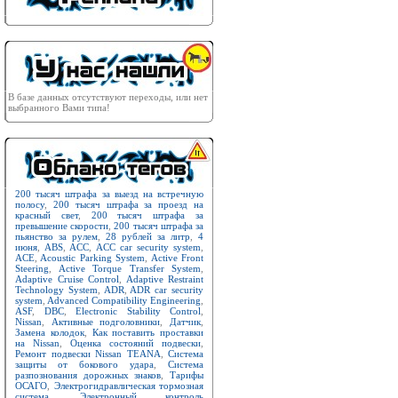
В базе данных отсутствуют переходы, или нет
выбранного Вами типа!
200 тысяч штрафа за выезд на встречную
полосу
,
200 тысяч штрафа за проезд на
красный свет
,
200 тысяч штрафа за
превышение скорости
,
200 тысяч штрафа за
пьянство за рулем
,
28 рублей за литр
,
4
июня
,
ABS
,
ACC
,
ACC car security system
,
ACE
,
Acoustic Parking System
,
Active Front
Steering
,
Active Torque Transfer System
,
Adaptive Cruise Control
,
Adaptive Restraint
Technology System
,
ADR
,
ADR car security
system
,
Advanced Compatibility Engineering
,
ASF
,
DBC
,
Electronic Stability Control
,
Nissan
,
Активные подголовники
,
Датчик
,
Замена колодок
,
Как поставить проставки
на Nissan
,
Оценка состояний подвески
,
Ремонт подвески Nissan TEANA
,
Система
защиты от бокового удара
,
Система
разпознования дорожных знаков
,
Тарифы
ОСАГО
,
Электрогидравлическая тормозная
система
,
Электронный контроль