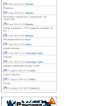
3 мая 2020 18:12
Babenko
Подвеска
3 мая 2020 18:11
Babenko
Получить старый код "поделиться" на
YOUTUBE
3 мая 2020 18:10
Babenko
Обзор и мнение о - FIT надфили в наборе. 10
шт. ...
3 мая 2020 18:09
Babenko
Полиция взяток не берет
2 мая 2020 19:59
Rikkis
нужна помошь
2 мая 2020 19:16
Александр Сорин
Vk45dd
2 мая 2020 19:14
Александр Сорин
рециркуляция выхлопных газов
27 апреля 2020 07:54
Nebin
ключ и брелок
27 апреля 2020 07:53
Nebin
мотор
22 ноября 2019 00:02
Aleksej_4