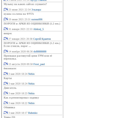
Музыку на каких сайтах слушаете?
23 июня 2021 22:54
Эльвира
нужна эл.схема на ФУГА
19 июня 2021 23:51
rustem006
ПОРОГИ и АРКИ ИЗ ОЦИНКОВКИ (1.2 мм.)
31 января 2021 22:53
Aleksej_5
вопрос
27 января 2021 20:38
Сергей Крантов
ПОРОГИ и АРКИ ИЗ ОЦИНКОВКИ (1.2 мм.)
Если сгнили, порог ...
14 ноября 2020 06:36
ds88888888
Признаки растянутой цепи ГРМ или её
перескока.
13 августа 2020 09:58
Frost_paul
бензонасос
3 мая 2020 18:24
Nebin
Карты
3 мая 2020 18:24
Nebin
Двигатель
3 мая 2020 18:23
Nebin
Как я ремонтировал ходовку
3 мая 2020 18:22
Nebin
Обшивка
3 мая 2020 18:17
Babenko
Teana J31