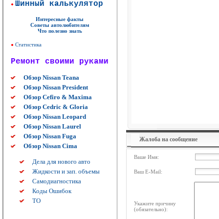
Шинный калькулятор
Интересные факты
Советы автолюбителям
Что полезно знать
Статистика
Ремонт своими руками
Обзор Nissan Teana
Обзор Nissan President
Обзор Cefiro & Maxima
Обзор Cedric & Gloria
Обзор Nissan Leopard
Обзор Nissan Laurel
Обзор Nissan Fuga
Жалоба на сообщение
Обзор Nissan Cima
Ваше Имя:
Дела для нового авто
Жидкости и зап. объемы
Ваш E-Mail:
Самодиагностика
Коды Ошибок
ТО
Укажите причину
(обязательно):