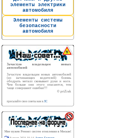
элементы электрики
автомобиля
Элементы системы
безопасности
автомобиля
Зачастую владельцам новых
автомобилей
Зачастую владельцам новых автомобилей
(из начинающих водителей) боязнь
ободрать металл сковывает руки и ноги.
Чем больше они этого опасаются, тем
чаще совершают ошибки!!!
© priZrak
присылайте свои советы нам в
ЛС
Мне нужен Ремонт систем отопления в Москве!
9 июля 2021 01:14
Артур Главнов