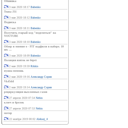
Обшивка
3 мая 2020 18:17
Babenko
Teana J31
3 мая 2020 18:12
Babenko
Подвеска
3 мая 2020 18:11
Babenko
Получить старый код "поделиться" на
YOUTUBE
3 мая 2020 18:10
Babenko
Обзор и мнение о - FIT надфили в наборе. 10
шт. ...
3 мая 2020 18:09
Babenko
Полиция взяток не берет
2 мая 2020 19:59
Rikkis
нужна помошь
2 мая 2020 19:16
Александр Сорин
Vk45dd
2 мая 2020 19:14
Александр Сорин
рециркуляция выхлопных газов
27 апреля 2020 07:54
Nebin
ключ и брелок
27 апреля 2020 07:53
Nebin
мотор
22 ноября 2019 00:02
Aleksej_4