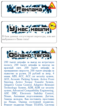
В базе данных отсутствуют переходы, или нет
выбранного Вами типа!
200 тысяч штрафа за выезд на встречную
полосу
,
200 тысяч штрафа за проезд на
красный свет
,
200 тысяч штрафа за
превышение скорости
,
200 тысяч штрафа за
пьянство за рулем
,
28 рублей за литр
,
4
июня
,
ABS
,
ACC
,
ACC car security system
,
ACE
,
Acoustic Parking System
,
Active Front
Steering
,
Active Torque Transfer System
,
Adaptive Cruise Control
,
Adaptive Restraint
Technology System
,
ADR
,
ADR car security
system
,
Advanced Compatibility Engineering
,
ASF
,
DBC
,
Electronic Stability Control
,
Nissan
,
Активные подголовники
,
Датчик
,
Замена колодок
,
Как поставить проставки
на Nissan
,
Оценка состояний подвески
,
Ремонт подвески Nissan TEANA
,
Система