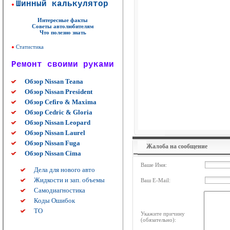
Шинный калькулятор
Интересные факты
Советы автолюбителям
Что полезно знать
Статистика
Ремонт своими руками
Обзор Nissan Teana
Обзор Nissan President
Обзор Cefiro & Maxima
Обзор Cedric & Gloria
Обзор Nissan Leopard
Обзор Nissan Laurel
Обзор Nissan Fuga
Жалоба на сообщение
Обзор Nissan Cima
Ваше Имя:
Дела для нового авто
Жидкости и зап. объемы
Ваш E-Mail:
Самодиагностика
Коды Ошибок
ТО
Укажите причину
(обязательно):