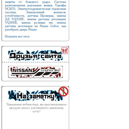
защиты от бокового удара
,
Система
разпознования дорожных знаков
,
Тарифы
ОСАГО
,
Электрогидравлическая тормозная
система
,
Электронный контроль
устойчивости
,
датчика Проверка
,
замена
ДД VQ35DE
,
замена датчика детонации
VQ30DE
,
замена рулевых тяг
,
земена
датчика детонации на Nissan Cefiro
,
как
разобрать дверь Nissan
Показать все теги
Уважаемые вебмастера, вы просматриваете
продукт моего умственного движения,
хочу!