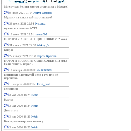
Мне нужен Ремонт систем отопления в Москве!
9 июля 2021 01:14
Артур Главнов
Музыку на каких сайтах слушаете?
23 июня 2021 22:54
Эльвира
нужна эл.схема на ФУГА
19 июня 2021 23:51
rustem006
ПОРОГИ и АРКИ ИЗ ОЦИНКОВКИ (1.2 мм.)
31 января 2021 22:53
Aleksej_5
вопрос
27 января 2021 20:38
Сергей Крантов
ПОРОГИ и АРКИ ИЗ ОЦИНКОВКИ (1.2 мм.)
Если сгнили, порог ...
14 ноября 2020 06:36
ds88888888
Признаки растянутой цепи ГРМ или её
перескока.
13 августа 2020 09:58
Frost_paul
бензонасос
3 мая 2020 18:24
Nebin
Карты
3 мая 2020 18:24
Nebin
Двигатель
3 мая 2020 18:23
Nebin
Как я ремонтировал ходовку
3 мая 2020 18:22
Nebin