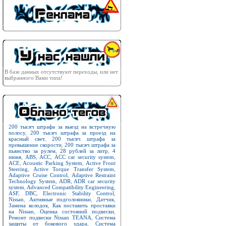
В базе данных отсутствуют переходы, или нет
выбранного Вами типа!
200 тысяч штрафа за выезд на встречную
полосу
,
200 тысяч штрафа за проезд на
красный свет
,
200 тысяч штрафа за
превышение скорости
,
200 тысяч штрафа за
пьянство за рулем
,
28 рублей за литр
,
4
июня
,
ABS
,
ACC
,
ACC car security system
,
ACE
,
Acoustic Parking System
,
Active Front
Steering
,
Active Torque Transfer System
,
Adaptive Cruise Control
,
Adaptive Restraint
Technology System
,
ADR
,
ADR car security
system
,
Advanced Compatibility Engineering
,
ASF
,
DBC
,
Electronic Stability Control
,
Nissan
,
Активные подголовники
,
Датчик
,
Замена колодок
,
Как поставить проставки
на Nissan
,
Оценка состояний подвески
,
Ремонт подвески Nissan TEANA
,
Система
защиты от бокового удара
,
Система