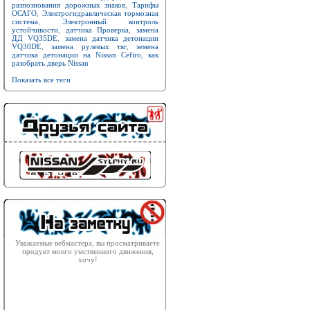
разпознования дорожных знаков
,
Тарифы
ОСАГО
,
Электрогидравлическая тормозная
система
,
Электронный контроль
устойчивости
,
датчика Проверка
,
замена
ДД VQ35DE
,
замена датчика детонации
VQ30DE
,
замена рулевых тяг
,
земена
датчика детонации на Nissan Cefiro
,
как
разобрать дверь Nissan
Показать все теги
Уважаемые вебмастера, вы просматриваете
продукт моего умственного движения,
хочу!