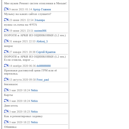
Мне нужен Ремонт систем отопления в Москве!
9 июля 2021 01:14
Артур Главнов
Музыку на каких сайтах слушаете?
23 июня 2021 22:54
Эльвира
нужна эл.схема на ФУГА
19 июня 2021 23:51
rustem006
ПОРОГИ и АРКИ ИЗ ОЦИНКОВКИ (1.2 мм.)
31 января 2021 22:53
Aleksej_5
вопрос
27 января 2021 20:38
Сергей Крантов
ПОРОГИ и АРКИ ИЗ ОЦИНКОВКИ (1.2 мм.)
Если сгнили, порог ...
14 ноября 2020 06:36
ds88888888
Признаки растянутой цепи ГРМ или её
перескока.
13 августа 2020 09:58
Frost_paul
бензонасос
3 мая 2020 18:24
Nebin
Карты
3 мая 2020 18:24
Nebin
Двигатель
3 мая 2020 18:23
Nebin
Как я ремонтировал ходовку
3 мая 2020 18:22
Nebin
Обшивка