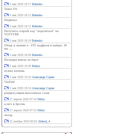
3 мая 2020 18:17
Babenko
Teana J31
3 мая 2020 18:12
Babenko
Подвеска
3 мая 2020 18:11
Babenko
Получить старый код "поделиться" на
YOUTUBE
3 мая 2020 18:10
Babenko
Обзор и мнение о - FIT надфили в наборе. 10
шт. ...
3 мая 2020 18:09
Babenko
Полиция взяток не берет
2 мая 2020 19:59
Rikkis
нужна помошь
2 мая 2020 19:16
Александр Сорин
Vk45dd
2 мая 2020 19:14
Александр Сорин
рециркуляция выхлопных газов
27 апреля 2020 07:54
Nebin
ключ и брелок
27 апреля 2020 07:53
Nebin
мотор
22 ноября 2019 00:02
Aleksej_4