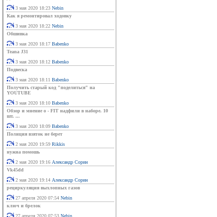
3 мая 2020 18:23
Nebin
Как я ремонтировал ходовку
3 мая 2020 18:22
Nebin
Обшивка
3 мая 2020 18:17
Babenko
Teana J31
3 мая 2020 18:12
Babenko
Подвеска
3 мая 2020 18:11
Babenko
Получить старый код "поделиться" на
YOUTUBE
3 мая 2020 18:10
Babenko
Обзор и мнение о - FIT надфили в наборе. 10
шт. ...
3 мая 2020 18:09
Babenko
Полиция взяток не берет
2 мая 2020 19:59
Rikkis
нужна помошь
2 мая 2020 19:16
Александр Сорин
Vk45dd
2 мая 2020 19:14
Александр Сорин
рециркуляция выхлопных газов
27 апреля 2020 07:54
Nebin
ключ и брелок
27 апреля 2020 07:53
Nebin