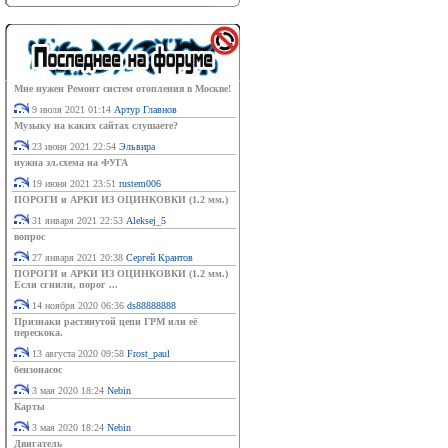
Мне нужен Ремонт систем отопления в Москве!
9 июля 2021 01:14
Артур Главнов
Музыку на каких сайтах слушаете?
23 июня 2021 22:54
Эльвира
нужна эл.схема на ФУГА
19 июня 2021 23:51
rustem006
ПОРОГИ и АРКИ ИЗ ОЦИНКОВКИ (1.2 мм.)
31 января 2021 22:53
Aleksej_5
вопрос
27 января 2021 20:38
Сергей Крантов
ПОРОГИ и АРКИ ИЗ ОЦИНКОВКИ (1.2 мм.)
Если сгнили, порог ...
14 ноября 2020 06:36
ds88888888
Признаки растянутой цепи ГРМ или её
перескока.
13 августа 2020 09:58
Frost_paul
бензонасос
3 мая 2020 18:24
Nebin
Карты
3 мая 2020 18:24
Nebin
Двигатель