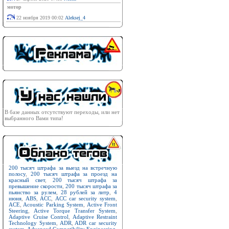
мотор
22 ноября 2019 00:02
Aleksej_4
В базе данных отсутствуют переходы, или нет
выбранного Вами типа!
200 тысяч штрафа за выезд на встречную
полосу
,
200 тысяч штрафа за проезд на
красный свет
,
200 тысяч штрафа за
превышение скорости
,
200 тысяч штрафа за
пьянство за рулем
,
28 рублей за литр
,
4
июня
,
ABS
,
ACC
,
ACC car security system
,
ACE
,
Acoustic Parking System
,
Active Front
Steering
,
Active Torque Transfer System
,
Adaptive Cruise Control
,
Adaptive Restraint
Technology System
,
ADR
,
ADR car security