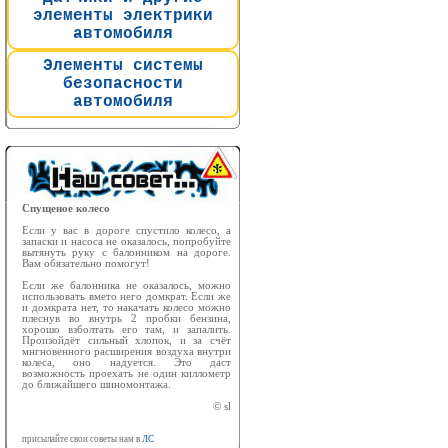
элементы электрики
автомобиля
Элементы системы
безопасности
автомобиля
Спущеное колесо
Если у вас в дороге спустило колесо, а
запаски и насоса не оказалось, попробуйте
вытянуть руку с балонником на дороге.
Вам обязательно помогут!
Если же балонника не оказалось, можно
использовать вмето него домкрат. Если же
и домкрата нет, то накачать колесо можно
плеснув во внутрь 2 пробки бензина,
хорошо взболтать его там, и запалить.
Произойдёт сильный хлопок, и за счёт
мнгновенного расширения воздуха внутри
колеса, оно надуется. Это даст
возможность проехать не один киллометр
до ближайшего шиномонтажа.
© sl
присылайте свои советы нам в
ЛС