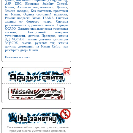
system
,
Advanced Compatibility Engineering
,
ASF
,
DBC
,
Electronic Stability Control
,
Nissan
,
Активные подголовники
,
Датчик
,
Замена колодок
,
Как поставить проставки
на Nissan
,
Оценка состояний подвески
,
Ремонт подвески Nissan TEANA
,
Система
защиты от бокового удара
,
Система
разпознования дорожных знаков
,
Тарифы
ОСАГО
,
Электрогидравлическая тормозная
система
,
Электронный контроль
устойчивости
,
датчика Проверка
,
замена
ДД VQ35DE
,
замена датчика детонации
VQ30DE
,
замена рулевых тяг
,
земена
датчика детонации на Nissan Cefiro
,
как
разобрать дверь Nissan
Показать все теги
Уважаемые вебмастера, вы просматриваете
продукт моего умственного движения,