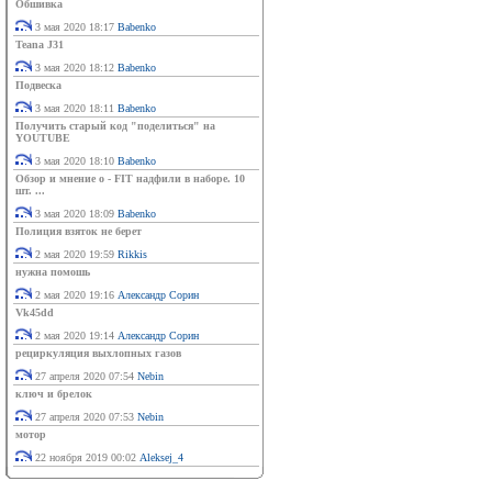
Обшивка
3 мая 2020 18:17
Babenko
Teana J31
3 мая 2020 18:12
Babenko
Подвеска
3 мая 2020 18:11
Babenko
Получить старый код "поделиться" на
YOUTUBE
3 мая 2020 18:10
Babenko
Обзор и мнение о - FIT надфили в наборе. 10
шт. ...
3 мая 2020 18:09
Babenko
Полиция взяток не берет
2 мая 2020 19:59
Rikkis
нужна помошь
2 мая 2020 19:16
Александр Сорин
Vk45dd
2 мая 2020 19:14
Александр Сорин
рециркуляция выхлопных газов
27 апреля 2020 07:54
Nebin
ключ и брелок
27 апреля 2020 07:53
Nebin
мотор
22 ноября 2019 00:02
Aleksej_4