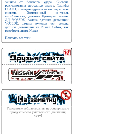
защиты от бокового удара
,
Система
разпознования дорожных знаков
,
Тарифы
ОСАГО
,
Электрогидравлическая тормозная
система
,
Электронный контроль
устойчивости
,
датчика Проверка
,
замена
ДД VQ35DE
,
замена датчика детонации
VQ30DE
,
замена рулевых тяг
,
земена
датчика детонации на Nissan Cefiro
,
как
разобрать дверь Nissan
Показать все теги
Уважаемые вебмастера, вы просматриваете
продукт моего умственного движения,
хочу!