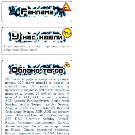
В базе данных отсутствуют переходы, или нет
выбранного Вами типа!
200 тысяч штрафа за выезд на встречную
полосу
,
200 тысяч штрафа за проезд на
красный свет
,
200 тысяч штрафа за
превышение скорости
,
200 тысяч штрафа за
пьянство за рулем
,
28 рублей за литр
,
4
июня
,
ABS
,
ACC
,
ACC car security system
,
ACE
,
Acoustic Parking System
,
Active Front
Steering
,
Active Torque Transfer System
,
Adaptive Cruise Control
,
Adaptive Restraint
Technology System
,
ADR
,
ADR car security
system
,
Advanced Compatibility Engineering
,
ASF
,
DBC
,
Electronic Stability Control
,
Nissan
,
Активные подголовники
,
Датчик
,
Замена колодок
,
Как поставить проставки
на Nissan
,
Оценка состояний подвески
,
Ремонт подвески Nissan TEANA
,
Система