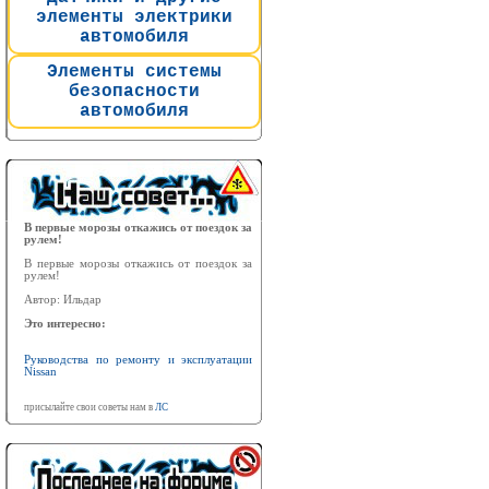
элементы электрики
автомобиля
Элементы системы
безопасности
автомобиля
В первые морозы откажись от поездок за
рулем!
В первые морозы откажись от поездок за
рулем!
Автор: Ильдар
Это интересно:
Руководства по ремонту и эксплуатации
Nissan
присылайте свои советы нам в
ЛС