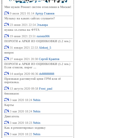
Мне нужен Ремонт систем отопления в Москве!
9 июля 2021 01:14
Артур Главнов
Музыку на каких сайтах слушаете?
23 июня 2021 22:54
Эльвира
нужна эл.схема на ФУГА
19 июня 2021 23:51
rustem006
ПОРОГИ и АРКИ ИЗ ОЦИНКОВКИ (1.2 мм.)
31 января 2021 22:53
Aleksej_5
вопрос
27 января 2021 20:38
Сергей Крантов
ПОРОГИ и АРКИ ИЗ ОЦИНКОВКИ (1.2 мм.)
Если сгнили, порог ...
14 ноября 2020 06:36
ds88888888
Признаки растянутой цепи ГРМ или её
перескока.
13 августа 2020 09:58
Frost_paul
бензонасос
3 мая 2020 18:24
Nebin
Карты
3 мая 2020 18:24
Nebin
Двигатель
3 мая 2020 18:23
Nebin
Как я ремонтировал ходовку
3 мая 2020 18:22
Nebin