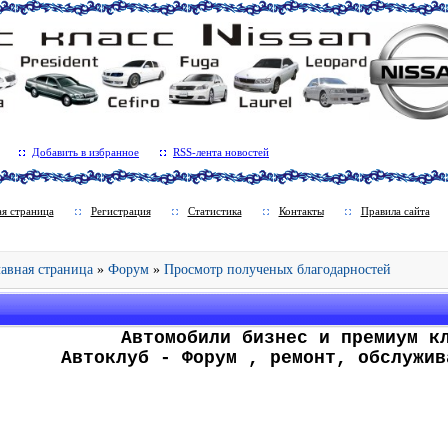
Добавить в избранное
RSS-лента новостей
ая страница
Регистрация
Статистика
Контакты
Правила сайта
Главная страница
»
Форум
»
Просмотр полученых благодарностей
.
Автомобили бизнес и премиум к
Автоклуб - Форум , ремонт, обслужив