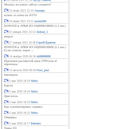
Музыку на каких сайтах слушаете?
23 июня 2021 22:54
Эльвира
нужна эл.схема на ФУГА
19 июня 2021 23:51
rustem006
ПОРОГИ и АРКИ ИЗ ОЦИНКОВКИ (1.2 мм.)
31 января 2021 22:53
Aleksej_5
вопрос
27 января 2021 20:38
Сергей Крантов
ПОРОГИ и АРКИ ИЗ ОЦИНКОВКИ (1.2 мм.)
Если сгнили, порог ...
14 ноября 2020 06:36
ds88888888
Признаки растянутой цепи ГРМ или её
перескока.
13 августа 2020 09:58
Frost_paul
бензонасос
3 мая 2020 18:24
Nebin
Карты
3 мая 2020 18:24
Nebin
Двигатель
3 мая 2020 18:23
Nebin
Как я ремонтировал ходовку
3 мая 2020 18:22
Nebin
Обшивка
3 мая 2020 18:17
Babenko
Teana J31