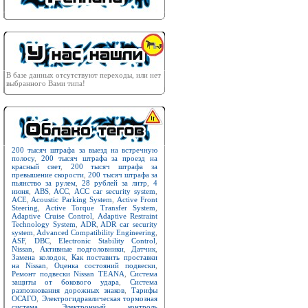
В базе данных отсутствуют переходы, или нет
выбранного Вами типа!
200 тысяч штрафа за выезд на встречную
полосу
,
200 тысяч штрафа за проезд на
красный свет
,
200 тысяч штрафа за
превышение скорости
,
200 тысяч штрафа за
пьянство за рулем
,
28 рублей за литр
,
4
июня
,
ABS
,
ACC
,
ACC car security system
,
ACE
,
Acoustic Parking System
,
Active Front
Steering
,
Active Torque Transfer System
,
Adaptive Cruise Control
,
Adaptive Restraint
Technology System
,
ADR
,
ADR car security
system
,
Advanced Compatibility Engineering
,
ASF
,
DBC
,
Electronic Stability Control
,
Nissan
,
Активные подголовники
,
Датчик
,
Замена колодок
,
Как поставить проставки
на Nissan
,
Оценка состояний подвески
,
Ремонт подвески Nissan TEANA
,
Система
защиты от бокового удара
,
Система
разпознования дорожных знаков
,
Тарифы
ОСАГО
,
Электрогидравлическая тормозная
система
,
Электронный контроль