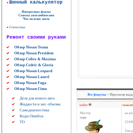
Шинный калькулятор
Интересные факты
Советы автолюбителям
Что полезно знать
Статистика
Ремонт своими руками
Обзор Nissan Teana
Обзор Nissan President
Обзор Cefiro & Maxima
Обзор Cedric & Gloria
Обзор Nissan Leopard
Обзор Nissan Laurel
Обзор Nissan Fuga
Обзор Nissan Cima
Все форумы
> Просмотр выда
Дела для нового авто
Жидкости и зап. объемы
ballist
|
максим
Самодиагностика
Мастер
да ра
Коды Ошибок
гуру
ТО
2244
Там р