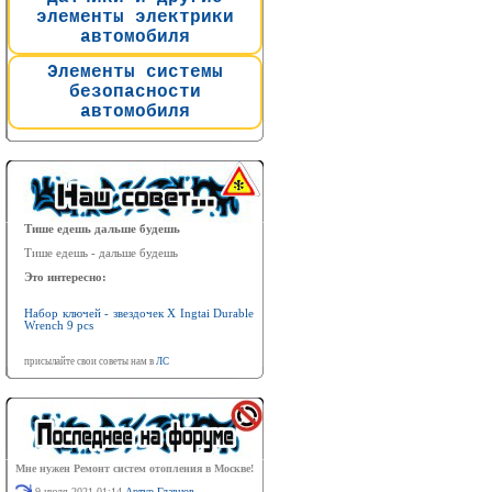
элементы электрики
автомобиля
Элементы системы
безопасности
автомобиля
Тише едешь дальше будешь
Тише едешь - дальше будешь
Это интересно:
Набор ключей - звездочек X Ingtai Durable
Wrench 9 pcs
присылайте свои советы нам в
ЛС
Мне нужен Ремонт систем отопления в Москве!
9 июля 2021 01:14
Артур Главнов