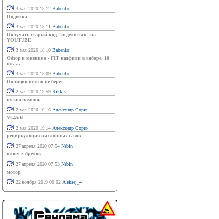
3 мая 2020 18:12
Babenko
Подвеска
3 мая 2020 18:11
Babenko
Получить старый код "поделиться" на
YOUTUBE
3 мая 2020 18:10
Babenko
Обзор и мнение о - FIT надфили в наборе. 10
шт. ...
3 мая 2020 18:09
Babenko
Полиция взяток не берет
2 мая 2020 19:59
Rikkis
нужна помошь
2 мая 2020 19:16
Александр Сорин
Vk45dd
2 мая 2020 19:14
Александр Сорин
рециркуляция выхлопных газов
27 апреля 2020 07:54
Nebin
ключ и брелок
27 апреля 2020 07:53
Nebin
мотор
22 ноября 2019 00:02
Aleksej_4