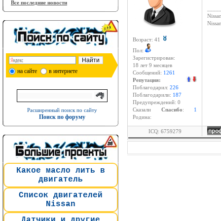
Все последние новости
____
Nissan
Niss
Возраст: 41
Пол:
Зарегистрирован:
18 лет 9 месяцев
на сайте
в интернете
Сообщений:
1261
Репутация:
Поблагодарил:
226
Поблагодарили:
187
Предупреждений: 0
Расширенный поиск по сайту
Cказали
Спасибо
:
1
Поиск по форуму
Родина:
ICQ: 6759279
Какое масло лить в
двигатель
Список двигателей
Nissan
Датчики и другие