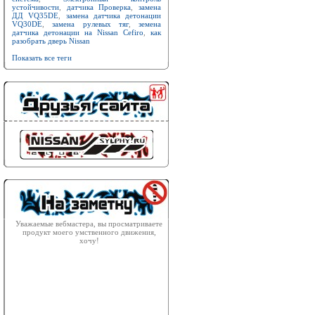
устойчивости
,
датчика Проверка
,
замена
ДД VQ35DE
,
замена датчика детонации
VQ30DE
,
замена рулевых тяг
,
земена
датчика детонации на Nissan Cefiro
,
как
разобрать дверь Nissan
Показать все теги
Уважаемые вебмастера, вы просматриваете
продукт моего умственного движения,
хочу!