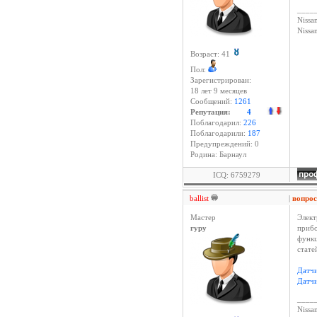
____
Nissan
Niss
Возраст: 41
Пол:
Зарегистрирован:
18 лет 9 месяцев
Сообщений:
1261
Репутация:
4
Поблагодарил:
226
Поблагодарили:
187
Предупреждений: 0
Родина: Барнаул
ICQ: 6759279
ballist
|
вопро
Мастер
Элект
гуру
прибо
функц
стате
Датчи
Датчи
____
Nissan