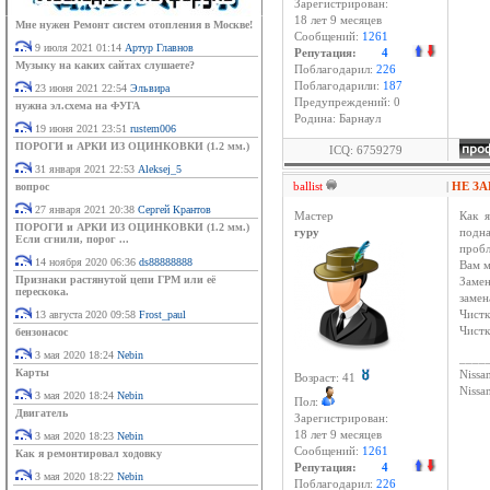
Зарегистрирован:
18 лет 9 месяцев
Мне нужен Ремонт систем отопления в Москве!
Сообщений:
1261
9 июля 2021 01:14
Артур Главнов
Репутация:
4
Музыку на каких сайтах слушаете?
Поблагодарил:
226
Поблагодарили:
187
23 июня 2021 22:54
Эльвира
Предупреждений: 0
нужна эл.схема на ФУГА
Родина: Барнаул
19 июня 2021 23:51
rustem006
ПОРОГИ и АРКИ ИЗ ОЦИНКОВКИ (1.2 мм.)
ICQ: 6759279
31 января 2021 22:53
Aleksej_5
ballist
|
НЕ З
вопрос
27 января 2021 20:38
Сергей Крантов
Мастер
Как я
ПОРОГИ и АРКИ ИЗ ОЦИНКОВКИ (1.2 мм.)
гуру
подна
Если сгнили, порог ...
пробл
14 ноября 2020 06:36
ds88888888
Вам м
Признаки растянутой цепи ГРМ или её
Замен
перескока.
замен
13 августа 2020 09:58
Frost_paul
Чистк
Чистк
бензонасос
3 мая 2020 18:24
Nebin
____
Карты
Nissan
Возраст: 41
Niss
3 мая 2020 18:24
Nebin
Пол:
Двигатель
Зарегистрирован:
18 лет 9 месяцев
3 мая 2020 18:23
Nebin
Сообщений:
1261
Как я ремонтировал ходовку
Репутация:
4
3 мая 2020 18:22
Nebin
Поблагодарил:
226