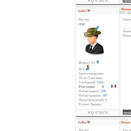
ICQ: 6759279
|
Машина
ballist
#19 | До
Мастер
Симп
гуру
____
Nissan
Niss
Возраст: 41
Пол:
Зарегистрирован:
18 лет 9 месяцев
Сообщений:
1261
Репутация:
4
Поблагодарил:
226
Поблагодарили:
187
Предупреждений: 0
Родина: Барнаул
ICQ: 6759279
ballist
|
Nissan
Мастер
Тет. 