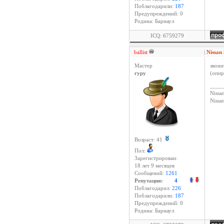
Поблагодарили:
187
Предупреждений: 0
Родина: Барнаул
ICQ: 6759279
ballist
|
Nissan
Мастер
звони
гуру
(опир
____
Nissan
Niss
Возраст: 41
Пол:
Зарегистрирован:
18 лет 9 месяцев
Сообщений:
1261
Репутация:
4
Поблагодарил:
226
Поблагодарили:
187
Предупреждений: 0
Родина: Барнаул