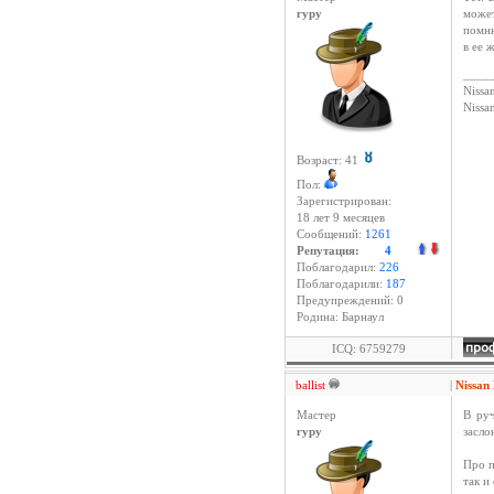
гуру
может
помню
в ее 
____
Nissan
Niss
Возраст: 41
Пол:
Зарегистрирован:
18 лет 9 месяцев
Сообщений:
1261
Репутация:
4
Поблагодарил:
226
Поблагодарили:
187
Предупреждений: 0
Родина: Барнаул
ICQ: 6759279
ballist
|
Nissan
Мастер
В руч
гуру
засло
Про п
так и