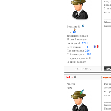
получ
пока 
3- пр
4- те
____
Nissan
Niss
Возраст: 41
Пол:
Зарегистрирован:
18 лет 9 месяцев
Сообщений:
1261
Репутация:
4
Поблагодарил:
226
Поблагодарили:
187
Предупреждений: 0
Родина: Барнаул
ICQ: 6759279
ballist
|
люди 
Мастер
Разни
гуру
автом
котор
единс
____
Nissan
Niss