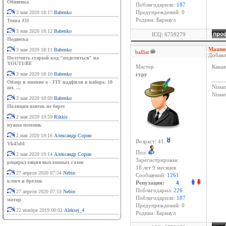
Обшивка
Поблагодарили:
187
3 мая 2020 18:17
Babenko
Предупреждений: 0
Родина: Барнаул
Teana J31
3 мая 2020 18:12
Babenko
ICQ: 6759279
Подвеска
|
Машина
3 мая 2020 18:11
Babenko
ballist
| Добавл
Получить старый код "поделиться" на
YOUTUBE
Мастер
Какая
3 мая 2020 18:10
Babenko
гуру
____
Обзор и мнение о - FIT надфили в наборе. 10
Nissan
шт. ...
Niss
3 мая 2020 18:09
Babenko
Полиция взяток не берет
2 мая 2020 19:59
Rikkis
нужна помошь
2 мая 2020 19:16
Александр Сорин
Возраст: 41
Vk45dd
Пол:
2 мая 2020 19:14
Александр Сорин
Зарегистрирован:
рециркуляция выхлопных газов
18 лет 9 месяцев
27 апреля 2020 07:54
Nebin
Сообщений:
1261
ключ и брелок
Репутация:
4
Поблагодарил:
226
27 апреля 2020 07:53
Nebin
Поблагодарили:
187
мотор
Предупреждений: 0
22 ноября 2019 00:02
Aleksej_4
Родина: Барнаул