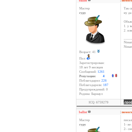
ballist
|
помог
Мастер
Так с
гуру
ну да
Объяс
1. у 
2. ил
____
Nissan
Niss
Возраст: 41
Пол:
Зарегистрирован:
18 лет 9 месяцев
Сообщений:
1261
Репутация:
4
Поблагодарил:
226
Поблагодарили:
187
Предупреждений: 0
Родина: Барнаул
ICQ: 6759279
ballist
|
помог
Мастер
писал
гуру
1- не
2- сн