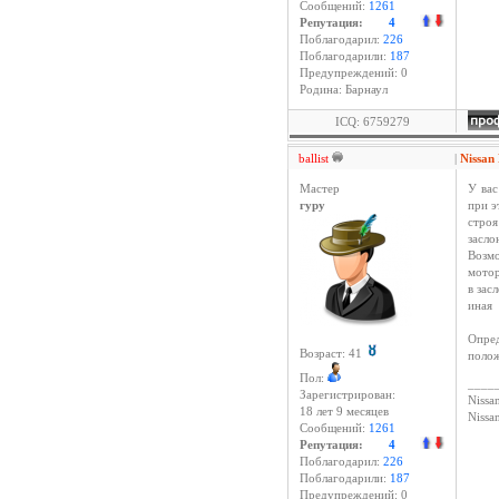
Сообщений:
1261
Репутация:
4
Поблагодарил:
226
Поблагодарили:
187
Предупреждений: 0
Родина: Барнаул
ICQ: 6759279
ballist
|
Nissan
Мастер
У вас
гуру
при э
строя
засло
Возм
мотор
в зас
иная
Опре
Возраст: 41
полож
Пол:
____
Зарегистрирован:
Nissan
18 лет 9 месяцев
Niss
Сообщений:
1261
Репутация:
4
Поблагодарил:
226
Поблагодарили:
187
Предупреждений: 0