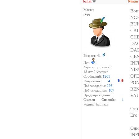
ballist
|
Nissa
Мастер
Воп
гуру
NGK
BUI
CAD
CHE
DAC
DAE
GEN
Возраст: 41
INF
Пол:
Зарегистрирован:
NIS
18 лет 9 месяцев
OPE
Сообщений:
1261
Репутация:
4
PON
Поблагодарил:
226
REN
Поблагодарили:
187
VAU
Предупреждений: 0
Cказали
Спасибо
:
1
Родина: Барнаул
От 
Его
Одн
INF