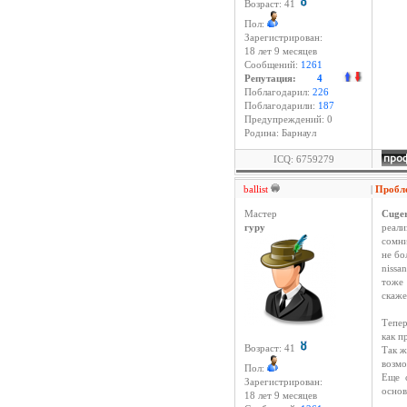
Возраст: 41
Пол:
Зарегистрирован:
18 лет 9 месяцев
Сообщений:
1261
Репутация:
4
Поблагодарил:
226
Поблагодарили:
187
Предупреждений: 0
Родина: Барнаул
ICQ: 6759279
ballist
|
Проб
Мастер
Cuge
гуру
реали
сомни
не бо
nissa
тоже
скаже
Тепер
как п
Возраст: 41
Так ж
возмо
Пол:
Еще 
Зарегистрирован:
основ
18 лет 9 месяцев