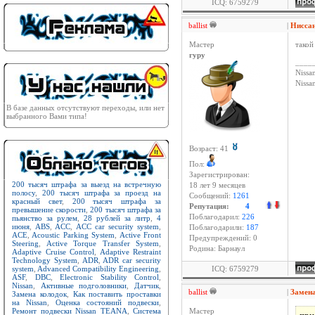
ICQ: 6759279
ballist
|
Нисса
Мастер
такой
гуру
____
Nissan
Niss
В базе данных отсутствуют переходы, или нет
выбранного Вами типа!
Возраст: 41
Пол:
Зарегистрирован:
200 тысяч штрафа за выезд на встречную
18 лет 9 месяцев
полосу
,
200 тысяч штрафа за проезд на
Сообщений:
1261
красный свет
,
200 тысяч штрафа за
Репутация:
4
превышение скорости
,
200 тысяч штрафа за
Поблагодарил:
226
пьянство за рулем
,
28 рублей за литр
,
4
июня
,
ABS
,
ACC
,
ACC car security system
,
Поблагодарили:
187
ACE
,
Acoustic Parking System
,
Active Front
Предупреждений: 0
Steering
,
Active Torque Transfer System
,
Родина: Барнаул
Adaptive Cruise Control
,
Adaptive Restraint
Technology System
,
ADR
,
ADR car security
system
,
Advanced Compatibility Engineering
,
ICQ: 6759279
ASF
,
DBC
,
Electronic Stability Control
,
Nissan
,
Активные подголовники
,
Датчик
,
ballist
|
Замен
Замена колодок
,
Как поставить проставки
на Nissan
,
Оценка состояний подвески
,
Ремонт подвески Nissan TEANA
,
Система
Мастер