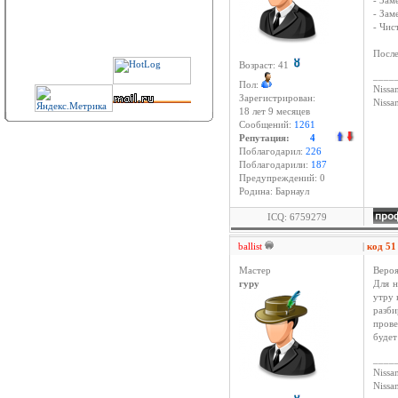
- Зам
- Зам
- Чис
После
Возраст: 41
____
Пол:
Nissan
Зарегистрирован:
Niss
18 лет 9 месяцев
Сообщений:
1261
Репутация:
4
Поблагодарил:
226
Поблагодарили:
187
Предупреждений: 0
Родина: Барнаул
ICQ: 6759279
ballist
|
код 5
Мастер
Вероя
гуру
Для н
утру 
разб
прове
будет
____
Nissan
Niss