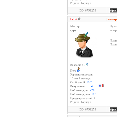
Родина: Барнаул
ICQ: 6759279
ballist
|
эликт
Мастер
Ну оч
гуру
навер
____
Nissan
Niss
Возраст: 41
Пол:
Зарегистрирован:
18 лет 9 месяцев
Сообщений:
1261
Репутация:
4
Поблагодарил:
226
Поблагодарили:
187
Предупреждений: 0
Родина: Барнаул
ICQ: 6759279