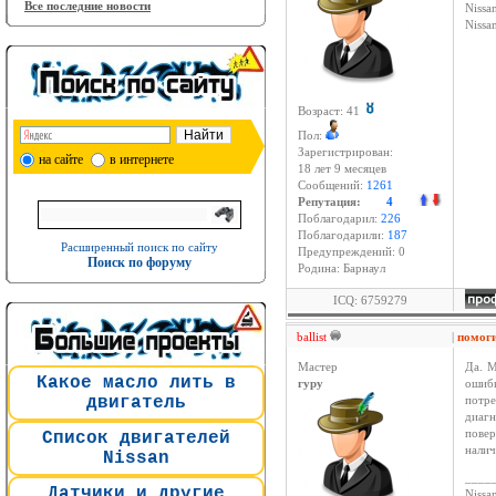
Все последние новости
Nissan
Niss
Возраст: 41
Пол:
Зарегистрирован:
на сайте
в интернете
18 лет 9 месяцев
Сообщений:
1261
Репутация:
4
Поблагодарил:
226
Поблагодарили:
187
Расширенный поиск по сайту
Предупреждений: 0
Поиск по форуму
Родина: Барнаул
ICQ: 6759279
ballist
|
помог
Мастер
Да. М
Какое масло лить в
гуру
ошиб
двигатель
потре
диагн
повер
Список двигателей
налич
Nissan
____
Датчики и другие
Nissan