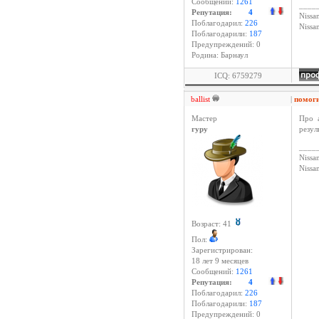
Сообщений:
1261
____
Репутация:
4
Nissan
Поблагодарил:
226
Niss
Поблагодарили:
187
Предупреждений: 0
Родина: Барнаул
ICQ: 6759279
ballist
|
помог
Мастер
Про 
гуру
резул
____
Nissan
Niss
Возраст: 41
Пол:
Зарегистрирован:
18 лет 9 месяцев
Сообщений:
1261
Репутация:
4
Поблагодарил:
226
Поблагодарили:
187
Предупреждений: 0