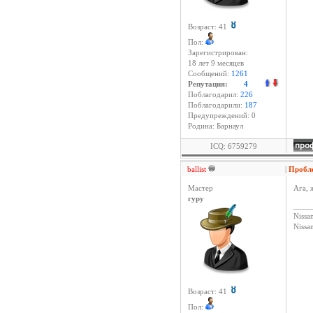
Возраст: 41
Пол:
Зарегистрирован:
18 лет 9 месяцев
Сообщений:
1261
Репутация:
4
Поблагодарил:
226
Поблагодарили:
187
Предупреждений: 0
Родина: Барнаул
ICQ: 6759279
ballist
|
Проб
Мастер
Ага, 
гуру
____
Nissan
Niss
Возраст: 41
Пол: