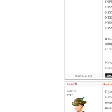
INF
NIS
NIS
NIS
NIS
NIS
и е
общ
есл
___
Niss
Nis
ICQ: 6759279
ballist
|
Элект
Мастер
При
гуру
маг
под
напи