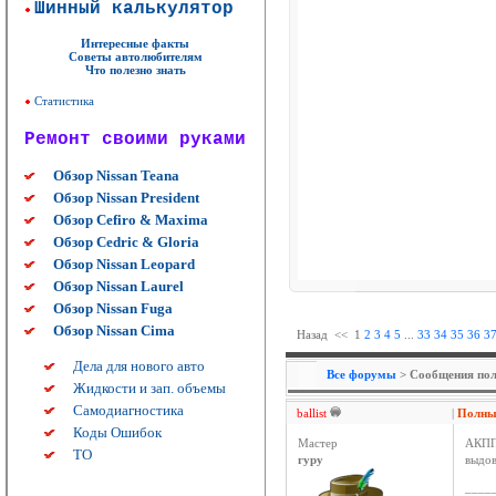
Шинный калькулятор
Интересные факты
Советы автолюбителям
Что полезно знать
Статистика
Ремонт своими руками
Обзор Nissan Teana
Обзор Nissan President
Обзор Cefiro & Maxima
Обзор Cedric & Gloria
Обзор Nissan Leopard
Обзор Nissan Laurel
Обзор Nissan Fuga
Обзор Nissan Cima
Назад
<<
1
2
3
4
5
...
33
34
35
36
3
Дела для нового авто
Все форумы
> Сообщения польз
Жидкости и зап. объемы
Самодиагностика
ballist
|
Полный
Коды Ошибок
Мастер
АКПП 
ТО
гуру
выдов
____