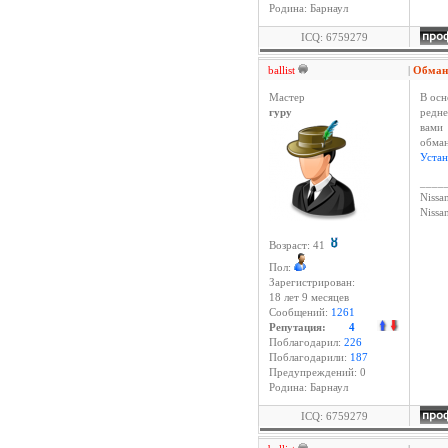
Родина: Барнаул
ICQ: 6759279
ballist
|
Обман
Мастер
В осн
гуру
редне
вами 
обма
Устан
____
Nissan
Niss
Возраст: 41
Пол:
Зарегистрирован:
18 лет 9 месяцев
Сообщений:
1261
Репутация:
4
Поблагодарил:
226
Поблагодарили:
187
Предупреждений: 0
Родина: Барнаул
ICQ: 6759279