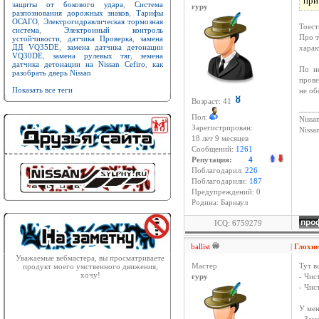
при
защиты от бокового удара
,
Система
гуру
разпознования дорожных знаков
,
Тарифы
ОСАГО
,
Электрогидравлическая тормозная
Тоест
система
,
Электронный контроль
Про т
устойчивости
,
датчика Проверка
,
замена
ДД VQ35DE
,
замена датчика детонации
харак
VQ30DE
,
замена рулевых тяг
,
земена
датчика детонации на Nissan Cefiro
,
как
По не
разобрать дверь Nissan
прове
Показать все теги
не об
Возраст: 41
____
Пол:
Nissan
Зарегистрирован:
Niss
18 лет 9 месяцев
Сообщений:
1261
Репутация:
4
Поблагодарил:
226
Поблагодарили:
187
Предупреждений: 0
Родина: Барнаул
ICQ: 6759279
ballist
|
Глохн
Уважаемые вебмастера, вы просматриваете
продукт моего умственного движения,
Мастер
Тут в
хочу!
гуру
- Чис
- Чис
У мен