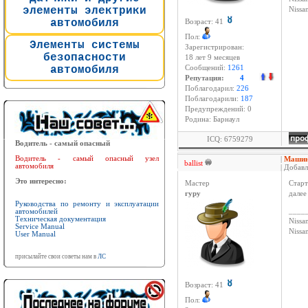
элементы электрики
Niss
автомобиля
Возраст: 41
Пол:
Элементы системы
Зарегистрирован:
безопасности
18 лет 9 месяцев
автомобиля
Сообщений:
1261
Репутация:
4
Поблагодарил:
226
Поблагодарили:
187
Предупреждений: 0
Родина: Барнаул
ICQ: 6759279
Водитель - самый опасный
Водитель - самый опасный узел
|
Машина
ballist
автомобиля
| Добавл
Это интересно:
Мастер
Старт
гуру
далее
Руководства по ремонту и эксплуатации
____
автомобилей
Техническая документация
Nissan
Service Manual
Niss
User Manual
присылайте свои советы нам в
ЛС
Возраст: 41
Пол: