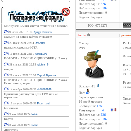
Поблагодарил:
226
Поблагодарили:
187
Предупреждений: 0
Родина: Барнаул
ICQ: 6759279
Мне нужен Ремонт систем отопления в Москве!
9 июля 2021 01:14
Артур Главнов
ballist
|
разны
Музыку на каких сайтах слушаете?
23 июня 2021 22:54
Эльвира
Мастер
РосГ
нужна эл.схема на ФУГА
гуру
в оце
19 июня 2021 23:51
rustem006
Из ми
ПОРОГИ и АРКИ ИЗ ОЦИНКОВКИ (1.2 мм.)
31 января 2021 22:53
Aleksej_5
Инго
вопрос
из + 
из - 
27 января 2021 20:38
Сергей Крантов
ПОРОГИ и АРКИ ИЗ ОЦИНКОВКИ (1.2 мм.)
Росс
Если сгнили, порог ...
Возраст: 41
на ко
14 ноября 2020 06:36
ds88888888
Пол:
Признаки растянутой цепи ГРМ или её
____
перескока.
Зарегистрирован:
Nissan
18 лет 9 месяцев
Niss
13 августа 2020 09:58
Frost_paul
Сообщений:
1261
бензонасос
Репутация:
4
3 мая 2020 18:24
Nebin
Поблагодарил:
226
Карты
Поблагодарили:
187
Предупреждений: 0
3 мая 2020 18:24
Nebin
Родина: Барнаул
Двигатель