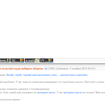
 холостой ход,не набирает обороты
| #308 | Добавлено: 3 октября 2013 04:54 |
дымы:
Белый, синий, черный дым выхлопных газов ... диагностика и причины
ей проблеме: У вас один из симптомов вышедшего из строя бензо насоса. Прочтите статью к
ужно померить давление в топливопроводе.
аз. бело синий дым указывает на
моторное масло
. У вас
моторное масло
не уходит? Вам нуж
зультатам пишите.