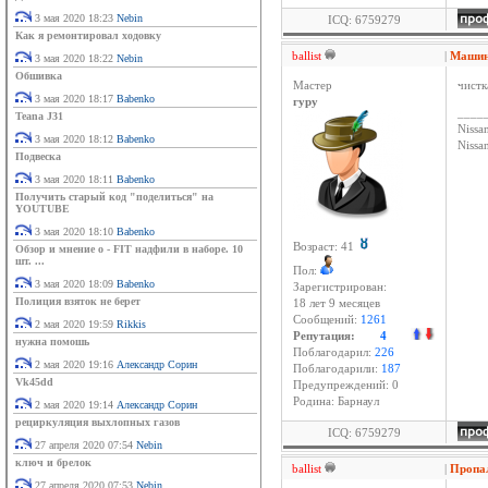
3 мая 2020 18:23
Nebin
ICQ: 6759279
Как я ремонтировал ходовку
ballist
|
Машина
3 мая 2020 18:22
Nebin
Обшивка
Мастер
чистк
3 мая 2020 18:17
Babenko
гуру
____
Teana J31
Nissan
3 мая 2020 18:12
Babenko
Niss
Подвеска
3 мая 2020 18:11
Babenko
Получить старый код "поделиться" на
YOUTUBE
3 мая 2020 18:10
Babenko
Возраст: 41
Обзор и мнение о - FIT надфили в наборе. 10
шт. ...
Пол:
3 мая 2020 18:09
Babenko
Зарегистрирован:
Полиция взяток не берет
18 лет 9 месяцев
Сообщений:
1261
2 мая 2020 19:59
Rikkis
Репутация:
4
нужна помошь
Поблагодарил:
226
2 мая 2020 19:16
Александр Сорин
Поблагодарили:
187
Vk45dd
Предупреждений: 0
Родина: Барнаул
2 мая 2020 19:14
Александр Сорин
рециркуляция выхлопных газов
ICQ: 6759279
27 апреля 2020 07:54
Nebin
ключ и брелок
ballist
|
Пропал
27 апреля 2020 07:53
Nebin