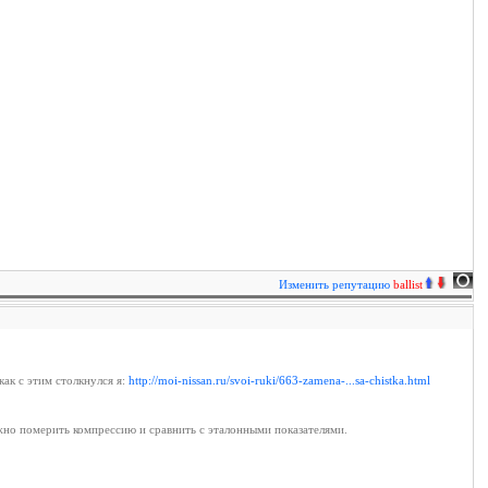
Изменить репутацию
ballist
ак с этим столкнулся я:
http://moi-nissan.ru/svoi-ruki/663-zamena-...sa-chistka.html
но померить компрессию и сравнить с эталонными показателями.