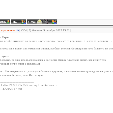
е страховые
| #304 | Добавлено: 9 октября 2013 13:51 |
осСтрах:
нке не обсчитывают, но деньги идут с москвы, почему то порциями, в целом за царапину 10
нусов: как я понял они отменили скидки, вообще, всем (информация из устр бывшего их стр
сстрах:
: большая, больше предрасположена к чесности. Явных плюсов не видил, как и минусов.
: говорят долго тянет с выплатами
ия:
: По заверениям страховщика большая, крупная, и недавно только пришедшая на рынок 
мпанию побольше, типа Ингосстрах.
_______________________
 Cefiro PA32 [ 2.5 25 S touring ] : moi-nissan.ru
an TEANA j31 4WD