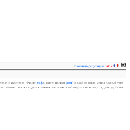
Изменить репутацию
ballist
двала и коленвала. Фишки
маф
а, каким цветом
дым
? я вообще когда менял полный такт
сле полного такта сходятся. может написана необходимость поворота, для удобства