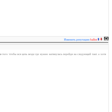
Изменить репутацию
ballist
я того чтобы вся цепь везде где нужно натянулась перейдя на следующий такт. а хотя