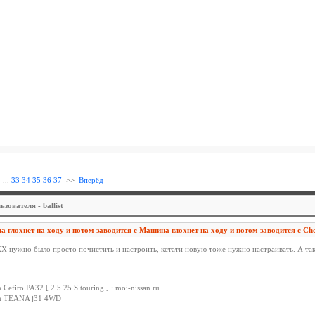
4
...
33
34
35
36
37
>>
Вперёд
ователя - ballist
 глохнет на ходу и потом заводится с Машина глохнет на ходу и потом заводится с C
Х нужно было просто почистить и настроить, кстати новую тоже нужно настраивать. А так ж
_______________________
 Cefiro PA32 [ 2.5 25 S touring ] : moi-nissan.ru
an TEANA j31 4WD