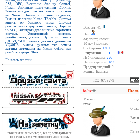
system
,
Advanced Compatibility Engineering
,
ASF
,
DBC
,
Electronic Stability Control
,
Nissan
,
Активные подголовники
,
Датчик
,
Замена колодок
,
Как поставить проставки
на Nissan
,
Оценка состояний подвески
,
Ремонт подвески Nissan TEANA
,
Система
защиты от бокового удара
,
Система
разпознования дорожных знаков
,
Тарифы
Возраст: 41
ОСАГО
,
Электрогидравлическая тормозная
система
,
Электронный контроль
Пол:
устойчивости
,
датчика Проверка
,
замена
Зарегистрирован:
ДД VQ35DE
,
замена датчика детонации
18 лет 9 месяцев
VQ30DE
,
замена рулевых тяг
,
земена
датчика детонации на Nissan Cefiro
,
как
Сообщений:
1261
разобрать дверь Nissan
Репутация:
4
Поблагодарил:
226
Показать все теги
Поблагодарили:
187
Предупреждений: 0
Родина: Барнаул
ICQ: 6759279
ballist
|
Пропал
Мастер
Про 
гуру
О ваш
Вам н
Это р
По ре
Уважаемые вебмастера, вы просматриваете
продукт моего умственного движения,