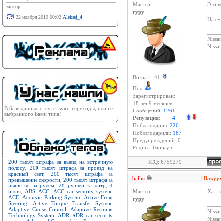
Мастер
Это в
мотор
гуру
22 ноября 2019 00:02
Aleksej_4
На сч
____
Nissan
Niss
Возраст: 41
Пол:
Зарегистрирован:
18 лет 9 месяцев
В базе данных отсутствуют переходы, или нет
Сообщений:
1261
выбранного Вами типа!
Репутация:
4
Поблагодарил:
226
Поблагодарили:
187
Предупреждений: 0
Родина: Барнаул
200 тысяч штрафа за выезд на встречную
ICQ: 6759279
полосу
,
200 тысяч штрафа за проезд на
красный свет
,
200 тысяч штрафа за
ballist
|
Вакуу
превышение скорости
,
200 тысяч штрафа за
пьянство за рулем
,
28 рублей за литр
,
4
июня
,
ABS
,
ACC
,
ACC car security system
,
Мастер
Ха...
ACE
,
Acoustic Parking System
,
Active Front
гуру
Steering
,
Active Torque Transfer System
,
____
Adaptive Cruise Control
,
Adaptive Restraint
Nissan
Technology System
,
ADR
,
ADR car security
Niss