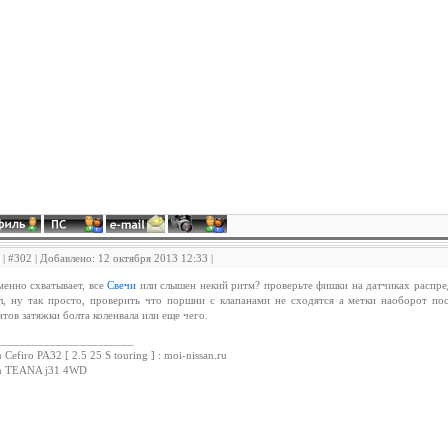
| #302 | Добавлено: 12 октября 2013 12:33 |
менно схватывает, все
Свечи
или слышен некий ритм? проверьте фишки на датчиках распре
л, ну так просто, проверить что поршни с клапанами не сходятся а метки наоборот по
тов затяжки болта коленвала или еще чего.
_______________________
 Cefiro PA32 [ 2.5 25 S touring ] : moi-nissan.ru
an TEANA j31 4WD