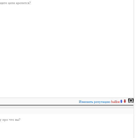
ащите цепи крепится?
Изменить репутацию
ballist
му про что вы?