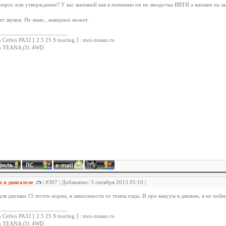
опрос или утверждение? У вас внешний как я понимаю он не звездочка ВВТИ а внешне на з
ет звуков. Не знаю , наверное может.
_______________________
 Cefiro PA32 [ 2.5 25 S touring ] : moi-nissan.ru
an TEANA j31 4WD
м в двигателе
| #307 | Добавлено: 3 октября 2013 05:10 |
 для двушки 15 почти норма, в зависимости от темпа езды. И про вакуум в движке, я не пой
_______________________
 Cefiro PA32 [ 2.5 25 S touring ] : moi-nissan.ru
an TEANA j31 4WD