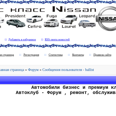
Добавить в избранное
RSS-лента новостей
ая страница
Регистрация
Статистика
Контакты
Правила сайта
Главная страница
»
Форум
»
Сообщения пользователя - ballist
.
Автомобили бизнес и премиум к
Автоклуб - Форум , ремонт, обслужив