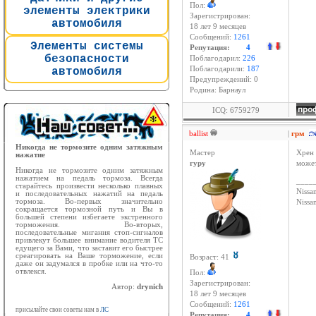
Пол:
элементы электрики
Зарегистрирован:
автомобиля
18 лет 9 месяцев
Сообщений:
1261
Элементы системы
Репутация:
4
безопасности
Поблагодарил:
226
Поблагодарили:
187
автомобиля
Предупреждений: 0
Родина: Барнаул
ICQ: 6759279
ballist
|
грм
Никогда не тормозите одним затяжным
Мастер
Хрен 
нажатие
гуру
может
Никогда не тормозите одним затяжным
нажатием на педаль тормоза. Всегда
____
старайтесь произвести несколько плавных
Nissan
и последовательных нажатий на педаль
тормоза. Во-первых значительно
Niss
сокращается тормозной путь и Вы в
большей степени избегаете экстренного
торможения. Во-вторых,
последовательные мигания стоп-сигналов
привлекут большее внимание водителя ТС
едущего за Вами, что заставит его быстрее
среагировать на Ваше торможение, если
Возраст: 41
даже он задумался в пробке или на что-то
отвлекся.
Пол:
Зарегистрирован:
Автор:
drynich
18 лет 9 месяцев
Сообщений:
1261
присылайте свои советы нам в
ЛС
Репутация:
4