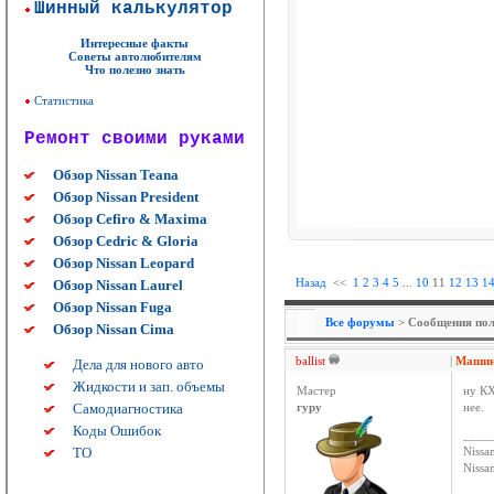
Шинный калькулятор
Интересные факты
Советы автолюбителям
Что полезно знать
Статистика
Ремонт своими руками
Обзор Nissan Teana
Обзор Nissan President
Обзор Cefiro & Maxima
Обзор Cedric & Gloria
Обзор Nissan Leopard
Назад
<<
1
2
3
4
5
...
10
11
12
13
1
Обзор Nissan Laurel
Обзор Nissan Fuga
Все форумы
> Сообщения польз
Обзор Nissan Cima
ballist
|
Машина
Дела для нового авто
Жидкости и зап. объемы
Мастер
ну КХ
Самодиагностика
гуру
нее.
Коды Ошибок
____
ТО
Nissan
Niss