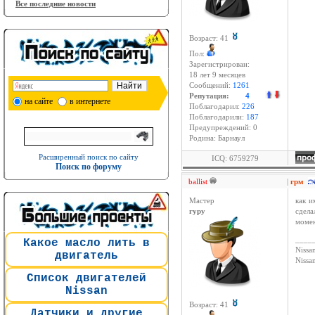
Все последние новости
Возраст: 41
Пол:
Зарегистрирован:
18 лет 9 месяцев
Сообщений:
1261
Репутация:
4
на сайте
в интернете
Поблагодарил:
226
Поблагодарили:
187
Предупреждений: 0
Родина: Барнаул
Расширенный поиск по сайту
ICQ: 6759279
Поиск по форуму
ballist
|
грм
Мастер
как и
гуру
сдела
момен
____
Какое масло лить в
Nissan
двигатель
Niss
Список двигателей
Nissan
Возраст: 41
Датчики и другие