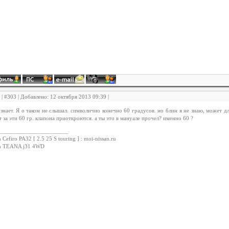
| #303 | Добавлено: 12 октября 2013 09:39 |
знает. Я о таком не слышал. символично конечно 60 градусов. но блин я не знаю, может дл
 за эти 60 гр. клапона приоткроются. а ты это в мануале прочел? именно 60 ?
_______________________
 Cefiro PA32 [ 2.5 25 S touring ] : moi-nissan.ru
an TEANA j31 4WD