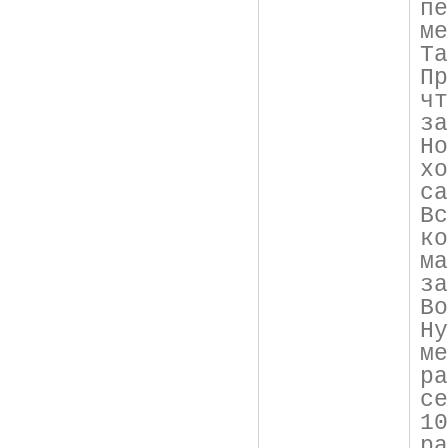
п
ме
Та
П
ч
з
Н
х
са
В
к
м
за
Во
Н
м
р
с
1
ра