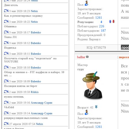
3 мая 2020 18:24
Nebin
пов
Пол:
Двигатель
Зарегистрирован:
А на
3 мая 2020 18:23
Nebin
18 лет 9 месяцев
Как я ремонтировал ходовку
наш
Сообщений:
1261
3 мая 2020 18:22
Nebin
Репутация:
4
___
Обшивка
Поблагодарил:
226
Поблагодарили:
187
Niss
3 мая 2020 18:17
Babenko
Предупреждений: 0
Teana J31
Nis
Родина: Барнаул
3 мая 2020 18:12
Babenko
ICQ: 6759279
Подвеска
3 мая 2020 18:11
Babenko
ballist
|
порсел
Получить старый код "поделиться" на
YOUTUBE
Мастер
Все
3 мая 2020 18:10
Babenko
гуру
вся
Обзор и мнение о - FIT надфили в наборе. 10
шт. ...
про
3 мая 2020 18:09
Babenko
х с
Полиция взяток не берет
не п
2 мая 2020 19:59
Rikkis
нужна помошь
___
2 мая 2020 19:16
Александр Сорин
Niss
Vk45dd
Возраст: 41
Nis
2 мая 2020 19:14
Александр Сорин
Пол:
рециркуляция выхлопных газов
Зарегистрирован:
18 лет 9 месяцев
27 апреля 2020 07:54
Nebin
Сообщений:
1261
ключ и брелок