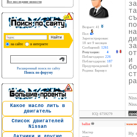
Все последние новости
з
т
с
п
Возраст: 41
н
Пол:
д
Зарегистрирован:
18 лет 9 месяцев
на сайте
в интернете
з
Сообщений:
1261
о
Репутация:
4
Поблагодарил:
226
и
Поблагодарили:
187
б
Предупреждений: 0
Расширенный поиск по сайту
Родина: Барнаул
Поиск по форуму
с
ра
___
Niss
Nis
Какое масло лить в
двигатель
ICQ: 6759279
Список двигателей
ballist
|
максим
Nissan
Мастер
Ну 
Датчики и другие
гуру