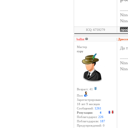
___
Niss
Nis
ICQ: 6759279
ballist
|
Дросс
Мастер
Да т
гуру
___
Niss
Nis
Возраст: 41
Пол:
Зарегистрирован:
18 лет 9 месяцев
Сообщений:
1261
Репутация:
4
Поблагодарил:
226
Поблагодарили:
187
Предупреждений: 0