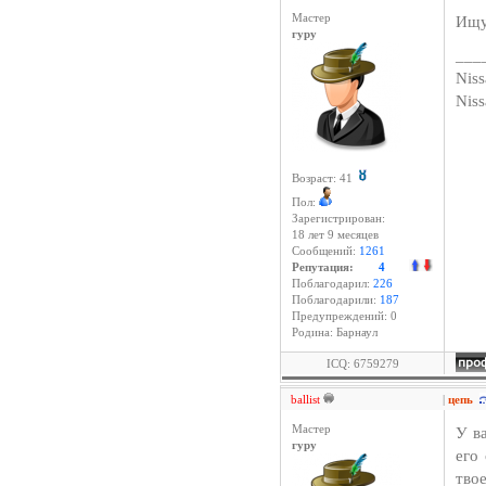
Мастер
Ищу
гуру
___
Niss
Nis
Возраст: 41
Пол:
Зарегистрирован:
18 лет 9 месяцев
Сообщений:
1261
Репутация:
4
Поблагодарил:
226
Поблагодарили:
187
Предупреждений: 0
Родина: Барнаул
ICQ: 6759279
ballist
|
цепь
Мастер
У в
гуру
его
тво