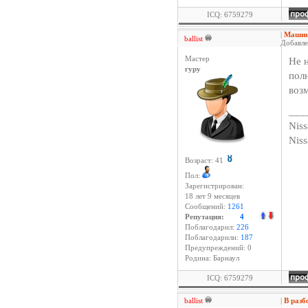
ICQ: 6759279
|
Машина
ballist
Добавле
Мастер
Не н
гуру
пол
воз
___
Niss
Nis
Возраст: 41
Пол:
Зарегистрирован:
18 лет 9 месяцев
Сообщений:
1261
Репутация:
4
Поблагодарил:
226
Поблагодарили:
187
Предупреждений: 0
Родина: Барнаул
ICQ: 6759279
ballist
|
В разб