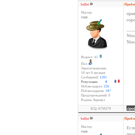
ballist
|
Пробл
Мастер
при
гуру
гор
___
Niss
Nis
Возраст: 41
Пол:
Зарегистрирован:
18 лет 9 месяцев
Сообщений:
1261
Репутация:
4
Поблагодарил:
226
Поблагодарили:
187
Предупреждений: 0
Родина: Барнаул
ICQ: 6759279
ballist
|
Проб
Мастер
Есл
гуру
про