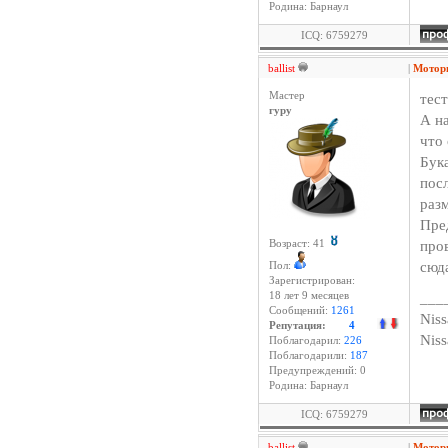
Родина: Барнаул
ICQ: 6759279
ballist
|
Мотор
Мастер
тест
гуру
А н
что 
Бука
пос
раз
Пре
про
Возраст: 41
сюд
Пол:
Зарегистрирован:
___
18 лет 9 месяцев
Сообщений:
1261
Niss
Репутация:
4
Nis
Поблагодарил:
226
Поблагодарили:
187
Предупреждений: 0
Родина: Барнаул
ICQ: 6759279
ballist
|
Мотор