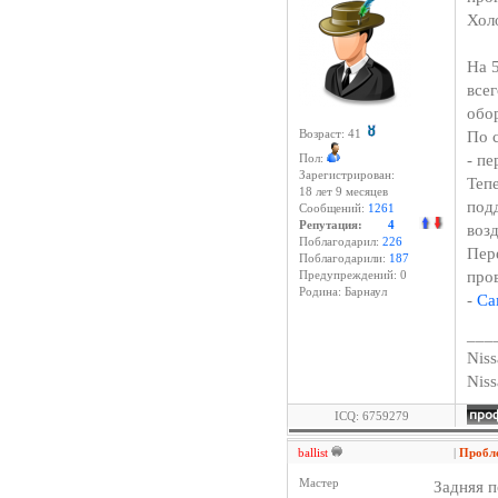
Хол
На 5
все
обор
По 
Возраст: 41
- п
Пол:
Зарегистрирован:
Теп
18 лет 9 месяцев
под
Сообщений:
1261
Репутация:
4
воз
Поблагодарил:
226
Пер
Поблагодарили:
187
про
Предупреждений: 0
Родина: Барнаул
-
Са
___
Niss
Nis
ICQ: 6759279
ballist
|
Пробл
Мастер
Задняя п