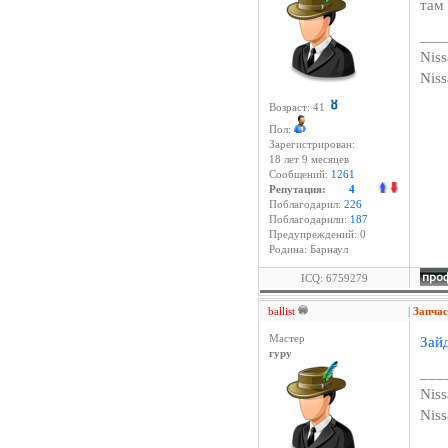
там
___
Niss
Nis
Возраст: 41
Пол:
Зарегистрирован:
18 лет 9 месяцев
Сообщений:
1261
Репутация:
4
Поблагодарил:
226
Поблагодарили:
187
Предупреждений: 0
Родина: Барнаул
ICQ: 6759279
ballist
|
Запчас
Мастер
Зай
гуру
___
Niss
Nis