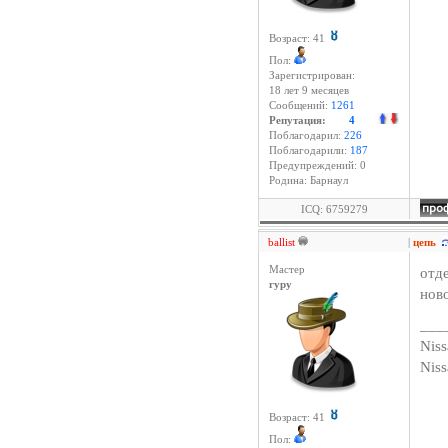
Возраст: 41
Пол:
Зарегистрирован:
18 лет 9 месяцев
Сообщений:
1261
Репутация:
4
Поблагодарил:
226
Поблагодарили:
187
Предупреждений: 0
Родина: Барнаул
ICQ: 6759279
ballist
|
цепь
Мастер
отд
гуру
нов
___
Niss
Nis
Возраст: 41
Пол: