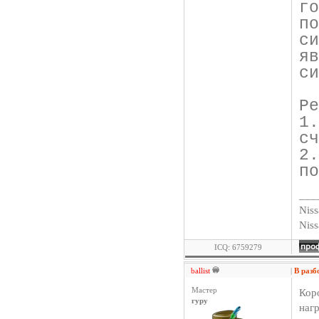
г
п
с
я
си
Ре
1
сч
2
по
___
Niss
Nis
ICQ: 6759279
ballist
|
В разб
Мастер
Кор
гуру
нагр