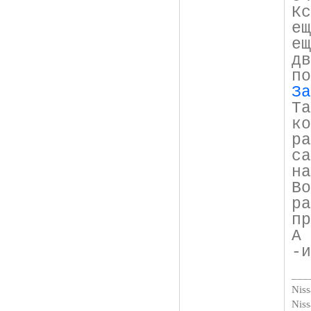
К
е
е
дв
п
За
Т
к
р
с
на
В
р
пр
А
-и
___
Niss
Nis