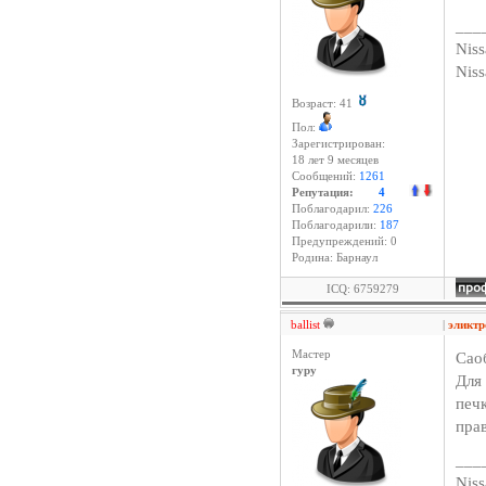
___
Niss
Nis
Возраст: 41
Пол:
Зарегистрирован:
18 лет 9 месяцев
Сообщений:
1261
Репутация:
4
Поблагодарил:
226
Поблагодарили:
187
Предупреждений: 0
Родина: Барнаул
ICQ: 6759279
ballist
|
эликт
Мастер
Сао
гуру
Для
печ
пра
___
Niss