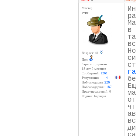
И
Мастер
гуру
ра
М
в
т
вс
Н
Возраст: 41
с
Пол:
с
Зарегистрирован:
18 лет 9 месяцев
г
Сообщений:
1261
бе
Репутация:
4
Поблагодарил:
226
Е
Поблагодарили:
187
м
Предупреждений: 0
Родина: Барнаул
о
ч
а
в
д
с