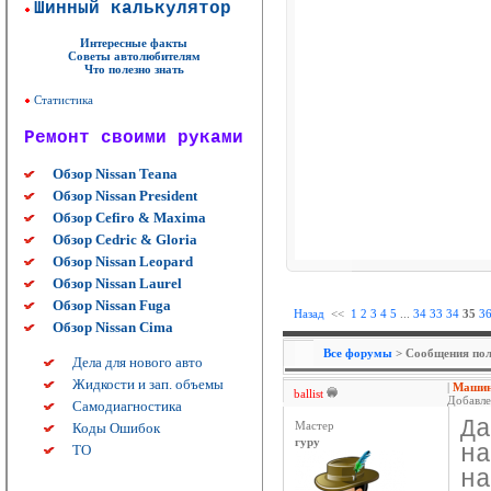
Шинный калькулятор
Интересные факты
Советы автолюбителям
Что полезно знать
Статистика
Ремонт своими руками
Обзор Nissan Teana
Обзор Nissan President
Обзор Cefiro & Maxima
Обзор Cedric & Gloria
Обзор Nissan Leopard
Обзор Nissan Laurel
Обзор Nissan Fuga
Назад
<<
1
2
3
4
5
...
34
33
34
35
3
Обзор Nissan Cima
Все форумы
> Сообщения польз
Дела для нового авто
Жидкости и зап. объемы
|
Машина
ballist
Добавлен
Самодиагностика
Д
Коды Ошибок
Мастер
гуру
н
ТО
н