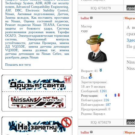
Technology System
,
ADR
,
ADR car security
system
,
Advanced Compatibility Engineering
,
ICQ: 6759279
ASF
,
DBC
,
Electronic Stability Control
,
Nissan
,
Активные подголовники
,
Датчик
,
Замена колодок
,
Как поставить проставки
ballist
|
Моргае
на Nissan
,
Оценка состояний подвески
,
Ремонт подвески Nissan TEANA
,
Система
Мастер
А в
защиты от бокового удара
,
Система
гуру
разпознования дорожных знаков
,
Тарифы
сра
ОСАГО
,
Электрогидравлическая тормозная
система
,
Электронный контроль
Зде
устойчивости
,
датчика Проверка
,
замена
По 
ДД VQ35DE
,
замена датчика детонации
VQ30DE
,
замена рулевых тяг
,
земена
датчика детонации на Nissan Cefiro
,
как
___
разобрать дверь Nissan
Niss
Показать все теги
Nis
Возраст: 41
Пол:
Зарегистрирован:
18 лет 9 месяцев
Сообщений:
1261
Репутация:
4
Поблагодарил:
226
Поблагодарили:
187
Предупреждений: 0
Родина: Барнаул
ICQ: 6759279
ballist
|
Моргае