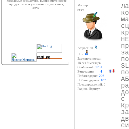
Уважаемые вебмастера, вы просматриваете
продукт моего умственного движения,
Л
Мастер
хочу!
гуру
к
м
с
к
Н
п
Возраст: 41
з
Пол:
п
Зарегистрирован:
18 лет 9 месяцев
S
Сообщений:
1261
п
Репутация:
4
Поблагодарил:
226
A
Поблагодарили:
187
р
Предупреждений: 0
Родина: Барнаул
д
с
К
з
д
с