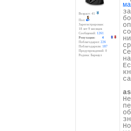
ма
з
Возраст: 41
б
Пол:
о
Зарегистрирован:
18 лет 9 месяцев
с
Сообщений:
1261
н
Репутация:
4
Поблагодарил:
226
с
Поблагодарили:
187
C
Предупреждений: 0
Родина: Барнаул
н
Е
к
са
as
Н
п
о
зн
Н