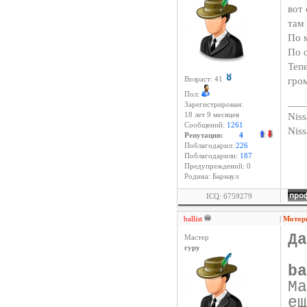
вот
там
По 
По о
Теп
гро
Возраст: 41
Пол:
___
Зарегистрирован:
Niss
18 лет 9 месяцев
Сообщений:
1261
Nis
Репутация:
4
Поблагодарил:
226
Поблагодарили:
187
Предупреждений: 0
Родина: Барнаул
ICQ: 6759279
ballist
|
Мотор
Да
Мастер
гуру
ba
М
е