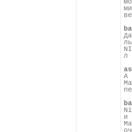
м
м
ве
ba
Д
ль
N
л 
as
А
М
пе
ba
N
и 
М
оч