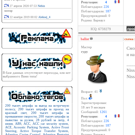
Репутация:
4
27 апреля 2020 07:53
Nebin
Поблагодарил:
226
мотор
Поблагодарили:
187
Предупреждений: 0
22 ноября 2019 00:02
Aleksej_4
Родина: Барнаул
ICQ: 6759279
ballist
|
схема
Мастер
Смо
гуру
и на
___
Niss
В базе данных отсутствуют переходы, или нет
Nis
выбранного Вами типа!
Возраст: 41
Пол:
Зарегистрирован:
200 тысяч штрафа за выезд на встречную
18 лет 9 месяцев
полосу
,
200 тысяч штрафа за проезд на
Сообщений:
1261
красный свет
,
200 тысяч штрафа за
превышение скорости
,
200 тысяч штрафа за
Репутация:
4
пьянство за рулем
,
28 рублей за литр
,
4
Поблагодарил:
226
июня
,
ABS
,
ACC
,
ACC car security system
,
Поблагодарили:
187
ACE
,
Acoustic Parking System
,
Active Front
Предупреждений: 0
Steering
,
Active Torque Transfer System
,
Adaptive Cruise Control
,
Adaptive Restraint
Родина: Барнаул