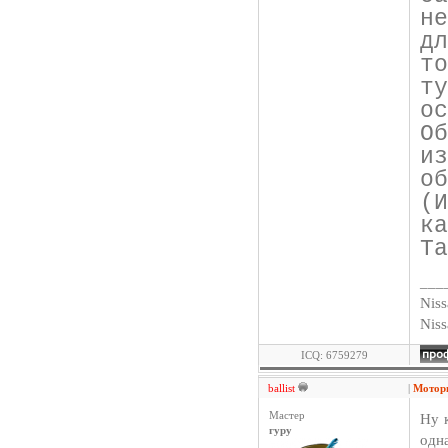
н
д
т
т
о
О
и
о
(
ка
Та
___
Niss
Nis
ICQ: 6759279
ballist
|
Мотор
Мастер
Ну 
гуру
одна