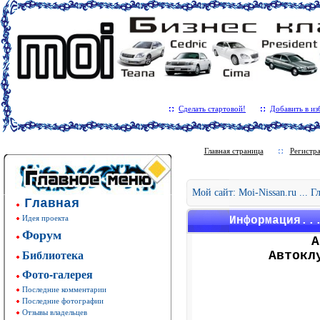
Сделать стартовой!
Добавить в из
Главная страница
Регистр
Мой сайт: Moi-Nissan.ru ... 
Главная
Идея проекта
Информация..
Форум
А
Библиотека
Автокл
Фото-галерея
Последние комментарии
Последние фотографии
Отзывы владельцев