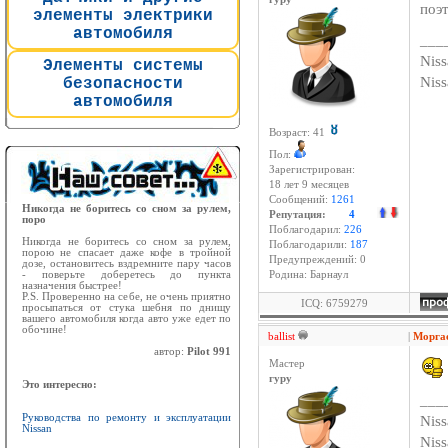
поэт
элементы электрики
автомобиля
___
Niss
Элементы системы
Nis
безопасности
автомобиля
Возраст: 41
Пол:
Зарегистрирован:
18 лет 9 месяцев
Сообщений:
1261
Никогда не боритесь со сном за рулем,
Репутация:
4
поро
Поблагодарил:
226
Никогда не боритесь со сном за рулем,
Поблагодарили:
187
порою не спасает даже кофе в тройной
Предупреждений: 0
дозе, остановитесь вздремните пару часов
- поверьте доберетесь до пункта
Родина: Барнаул
назначения быстрее!
P.S. Проверенно на себе, не очень приятно
ICQ: 6759279
просыпаться от стука шебня по днищу
вашего автомобиля когда авто уже едет по
обочине!
ballist
|
Моргае
автор:
Pilot 991
Мастер
гуру
Это интересно:
___
Руководства по ремонту и эксплуатации
Niss
Nissan
Nis