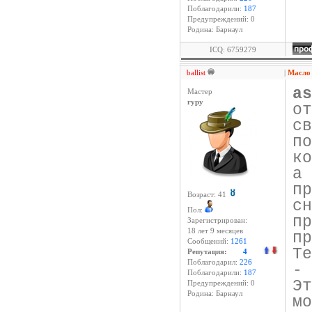
Поблагодарили:
187
Предупреждений: 0
Родина: Барнаул
ICQ: 6759279
ballist
|
Масло
as
Мастер
гуру
о
с
п
к
а
п
Возраст: 41
с
Пол:
п
Зарегистрирован:
18 лет 9 месяцев
пр
Сообщений:
1261
Т
Репутация:
4
Поблагодарил:
226
-
Поблагодарили:
187
Э
Предупреждений: 0
Родина: Барнаул
м