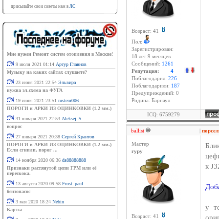
присылайте свои советы нам в
ЛС
Возраст: 41
Пол:
Зарегистрирован:
Мне нужен Ремонт систем отопления в Москве!
18 лет 9 месяцев
Сообщений:
1261
9 июля 2021 01:14
Артур Главнов
Репутация:
4
Музыку на каких сайтах слушаете?
Поблагодарил:
226
23 июня 2021 22:54
Эльвира
Поблагодарили:
187
нужна эл.схема на ФУГА
Предупреждений: 0
19 июня 2021 23:51
rustem006
Родина: Барнаул
ПОРОГИ и АРКИ ИЗ ОЦИНКОВКИ (1.2 мм.)
ICQ: 6759279
31 января 2021 22:53
Aleksej_5
вопрос
ballist
|
порсел
27 января 2021 20:38
Сергей Крантов
Мастер
Блин
ПОРОГИ и АРКИ ИЗ ОЦИНКОВКИ (1.2 мм.)
Если сгнили, порог ...
гуру
цеф
14 ноября 2020 06:36
ds88888888
к J3
Признаки растянутой цепи ГРМ или её
перескока.
13 августа 2020 09:58
Frost_paul
Доб
бензонасос
3 мая 2020 18:24
Nebin
у т
Карты
ори
Возраст: 41