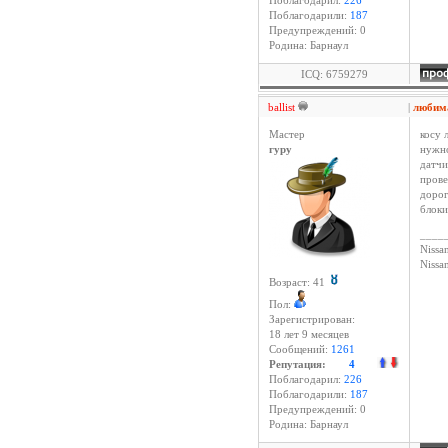
Поблагодарил:
226
Поблагодарили:
187
Предупреждений: 0
Родина: Барнаул
ICQ: 6759279
ballist
|
любим
Мастер
косу 
гуру
нужно
датчи
прове
дорог
блоки
____
Nissan
Niss
Возраст: 41
Пол:
Зарегистрирован:
18 лет 9 месяцев
Сообщений:
1261
Репутация:
4
Поблагодарил:
226
Поблагодарили:
187
Предупреждений: 0
Родина: Барнаул