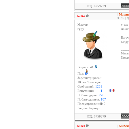
ICQ: 6759279
|
Машина
ballist
#199 | Д
Мастер
у вас
гуру
может
На сч
возду
____
Nissan
Niss
Возраст: 41
Пол:
Зарегистрирован:
18 лет 9 месяцев
Сообщений:
1261
Репутация:
4
Поблагодарил:
226
Поблагодарили:
187
Предупреждений: 0
Родина: Барнаул
ICQ: 6759279
ballist
|
NISSA