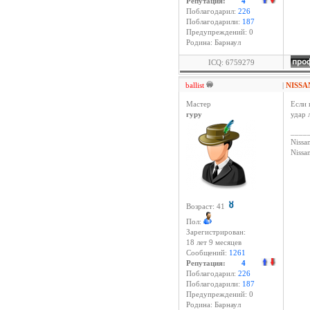
Репутация:
4
Поблагодарил:
226
Поблагодарили:
187
Предупреждений: 0
Родина: Барнаул
ICQ: 6759279
ballist
|
NISSA
Мастер
Если 
гуру
удар 
____
Nissan
Niss
Возраст: 41
Пол:
Зарегистрирован:
18 лет 9 месяцев
Сообщений:
1261
Репутация:
4
Поблагодарил:
226
Поблагодарили:
187
Предупреждений: 0
Родина: Барнаул