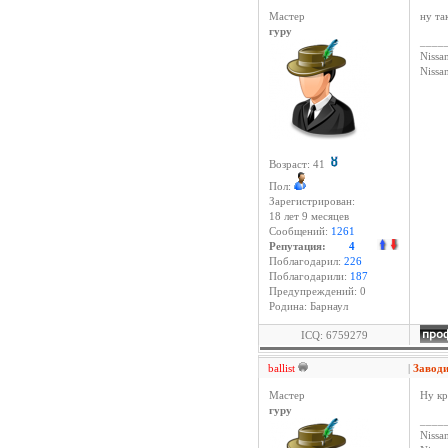
Мастер
ну та
гуру
____
Nissan
Niss
Возраст: 41
Пол:
Зарегистрирован:
18 лет 9 месяцев
Сообщений:
1261
Репутация:
4
Поблагодарил:
226
Поблагодарили:
187
Предупреждений: 0
Родина: Барнаул
ICQ: 6759279
ballist
|
Заводи
Мастер
Ну кр
гуру
____
Nissan