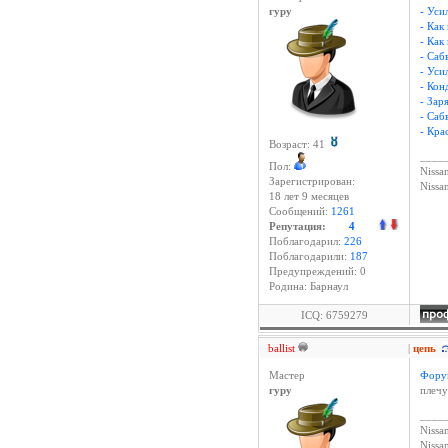
гуру
- Уси
- Как
- Как
- Саб
- Уси
- Кон
- Зар
- Саб
- Кра
Возраст: 41
____
Пол:
Nissan
Зарегистрирован:
Niss
18 лет 9 месяцев
Сообщений:
1261
Репутация:
4
Поблагодарил:
226
Поблагодарили:
187
Предупреждений: 0
Родина: Барнаул
ICQ: 6759279
ballist
|
цепь
Мастер
Фору
гуру
плечу
____
Nissan
Niss