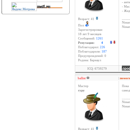
- ант
- Мас
- Жид
____
Возраст: 41
Nissan
Пол:
Niss
Зарегистрирован:
18 лет 9 месяцев
Сообщений:
1261
Репутация:
4
Поблагодарил:
226
Поблагодарили:
187
Предупреждений: 0
Родина: Барнаул
ICQ: 6759279
ballist
|
помог
Мастер
Пока 
гуру
самод
____
Nissan
Niss
Возраст: 41