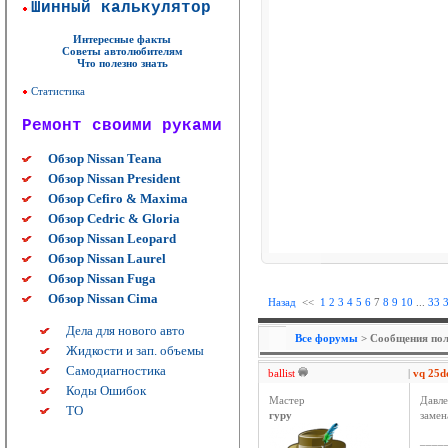
Шинный калькулятор
Интересные факты
Советы автолюбителям
Что полезно знать
Статистика
Ремонт своими руками
Обзор Nissan Teana
Обзор Nissan President
Обзор Cefiro & Maxima
Обзор Cedric & Gloria
Обзор Nissan Leopard
Обзор Nissan Laurel
Обзор Nissan Fuga
Обзор Nissan Cima
Назад
<<
1
2
3
4
5
6
7
8
9
10
...
33
Дела для нового авто
Все форумы
> Сообщения польз
Жидкости и зап. объемы
Самодиагностика
ballist
|
vq 25
Коды Ошибок
Мастер
Давле
ТО
гуру
замен
____