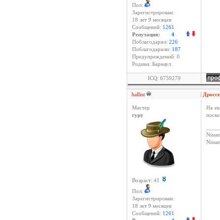
Пол:
Зарегистрирован:
18 лет 9 месяцев
Сообщений:
1261
Репутация:
4
Поблагодарил:
226
Поблагодарили:
187
Предупреждений: 0
Родина: Барнаул
ICQ: 6759279
ballist
|
Дросс
Мастер
На ек
гуру
посмо
____
Nissan
Niss
Возраст: 41
Пол:
Зарегистрирован:
18 лет 9 месяцев
Сообщений:
1261