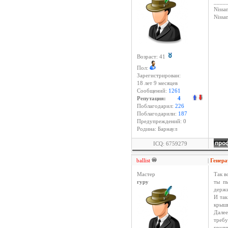
____
Nissan
Niss
Возраст: 41
Пол:
Зарегистрирован:
18 лет 9 месяцев
Сообщений:
1261
Репутация:
4
Поблагодарил:
226
Поблагодарили:
187
Предупреждений: 0
Родина: Барнаул
ICQ: 6759279
ballist
|
Генер
Мастер
Так в
гуру
ты п
держи
И так
крышк
Дале
требу
групп