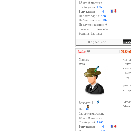
18 лет 9 месяцев
Сообщений:
1261
Репутация:
4
Поблагодарил:
226
Поблагодарили:
187
Предупреждений: 0
Cказали
Спасибо
:
1
Родина: Барнаул
ICQ: 6759279
ballist
|
NISSA
Мастер
что в
гуру
- впу
- вып
- вак
- еще
и то 
- ста
____
Nissan
Возраст: 41
Niss
Пол:
Зарегистрирован:
18 лет 9 месяцев
Сообщений:
1261
Репутация:
4