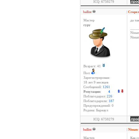
ICQ: 6759279
ballist
|
Сгоре
Мастер
да та
гуру
____
Nissan
Niss
Возраст: 41
Пол:
Зарегистрирован:
18 лет 9 месяцев
Сообщений:
1261
Репутация:
4
Поблагодарил:
226
Поблагодарили:
187
Предупреждений: 0
Родина: Барнаул
ICQ: 6759279
ballist
|
Nissan
Мастер
Как с