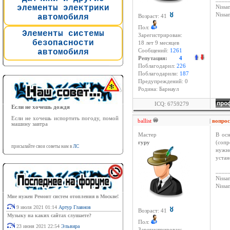
элементы электрики
Nissan
Niss
автомобиля
Возраст: 41
Пол:
Элементы системы
Зарегистрирован:
безопасности
18 лет 9 месяцев
автомобиля
Сообщений:
1261
Репутация:
4
Поблагодарил:
226
Поблагодарили:
187
Предупреждений: 0
Родина: Барнаул
ICQ: 6759279
Если не хочешь дождя
Если не хочешь испортить погоду, помой
ballist
|
вопро
машину завтра
Мастер
В осн
гуру
(сопр
присылайте свои советы нам в
ЛС
нужн
устан
____
Nissan
Niss
Мне нужен Ремонт систем отопления в Москве!
9 июля 2021 01:14
Артур Главнов
Возраст: 41
Музыку на каких сайтах слушаете?
Пол:
23 июня 2021 22:54
Эльвира
Зарегистрирован: