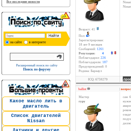
Все последние новости
Nissan
Niss
Возраст: 41
Пол:
Зарегистрирован:
на сайте
в интернете
18 лет 9 месяцев
Сообщений:
1261
Репутация:
4
Поблагодарил:
226
Поблагодарили:
187
Расширенный поиск по сайту
Предупреждений: 0
Поиск по форуму
Родина: Барнаул
ICQ: 6759279
ballist
|
вопро
Мастер
сам б
Какое масло лить в
гуру
нужн
двигатель
авар
реком
озада
Список двигателей
подуш
Nissan
дилле
Датчики и другие
____