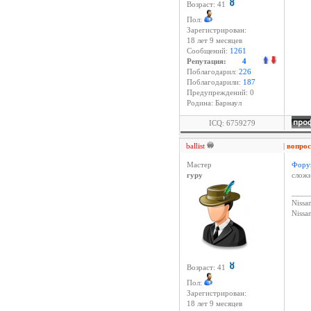
Возраст: 41
Пол:
Зарегистрирован:
18 лет 9 месяцев
Сообщений:
1261
Репутация:
4
Поблагодарил:
226
Поблагодарили:
187
Предупреждений: 0
Родина: Барнаул
ICQ: 6759279
ballist
|
вопро
Мастер
Фору
гуру
сложн
____
Nissan
Niss
Возраст: 41
Пол:
Зарегистрирован:
18 лет 9 месяцев