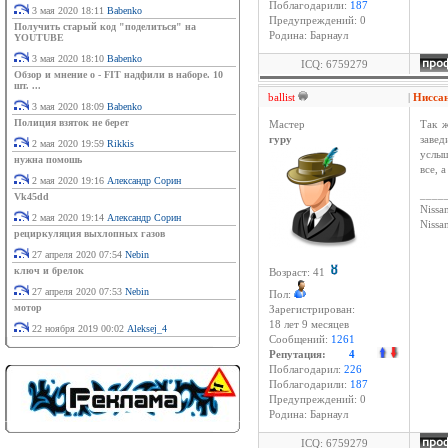
Поблагодарили:
187
3 мая 2020 18:11
Babenko
Предупреждений: 0
Получить старый код "поделиться" на
Родина: Барнаул
YOUTUBE
3 мая 2020 18:10
Babenko
ICQ: 6759279
Обзор и мнение о - FIT надфили в наборе. 10
шт. ...
ballist
|
Нисса
3 мая 2020 18:09
Babenko
Полиция взяток не берет
Мастер
Так ж
гуру
завед
2 мая 2020 19:59
Rikkis
услыш
нужна помошь
все, 
2 мая 2020 19:16
Александр Сорин
____
Vk45dd
Nissan
2 мая 2020 19:14
Александр Сорин
Niss
рециркуляция выхлопных газов
27 апреля 2020 07:54
Nebin
ключ и брелок
Возраст: 41
27 апреля 2020 07:53
Nebin
Пол:
мотор
Зарегистрирован:
18 лет 9 месяцев
22 ноября 2019 00:02
Aleksej_4
Сообщений:
1261
Репутация:
4
Поблагодарил:
226
Поблагодарили:
187
Предупреждений: 0
Родина: Барнаул
ICQ: 6759279