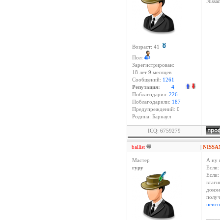
Niss
Возраст: 41
Пол:
Зарегистрирован:
18 лет 9 месяцев
Сообщений:
1261
Репутация:
4
Поблагодарил:
226
Поблагодарили:
187
Предупреждений: 0
Родина: Барнаул
ICQ: 6759279
ballist
|
NISSA
Мастер
А ну 
гуру
Если:
Если:
втаги
доко
полу
неисп
____