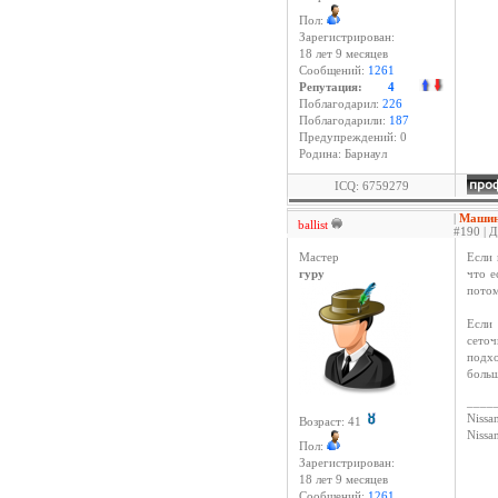
Пол:
Зарегистрирован:
18 лет 9 месяцев
Сообщений:
1261
Репутация:
4
Поблагодарил:
226
Поблагодарили:
187
Предупреждений: 0
Родина: Барнаул
ICQ: 6759279
|
Машина
ballist
#190 | Д
Мастер
Если 
гуру
что е
потом
Если 
сеточ
подхо
больш
____
Nissan
Возраст: 41
Niss
Пол:
Зарегистрирован:
18 лет 9 месяцев
Сообщений:
1261