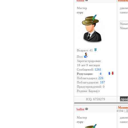
ballist
|
бензо
Мастер
давле
гуру
самог
____
Nissan
Niss
Возраст: 41
Пол:
Зарегистрирован:
18 лет 9 месяцев
Сообщений:
1261
Репутация:
4
Поблагодарил:
226
Поблагодарили:
187
Предупреждений: 0
Родина: Барнаул
ICQ: 6759279
|
Машина
ballist
#194 | Д
Мастер
давле
гуру
самог