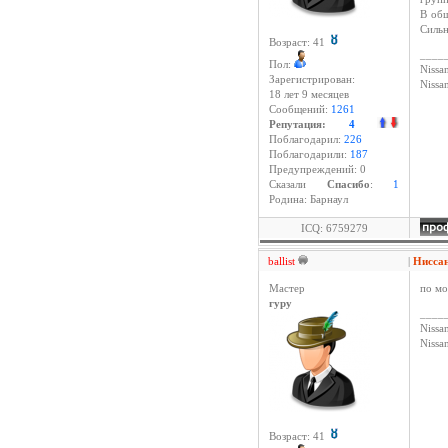
В общ
Сильн
Возраст: 41
____
Пол:
Nissan
Зарегистрирован:
Niss
18 лет 9 месяцев
Сообщений:
1261
Репутация:
4
Поблагодарил:
226
Поблагодарили:
187
Предупреждений: 0
Cказали
Спасибо
:
1
Родина: Барнаул
ICQ: 6759279
ballist
|
Нисса
Мастер
по мо
гуру
____
Nissan
Niss
Возраст: 41