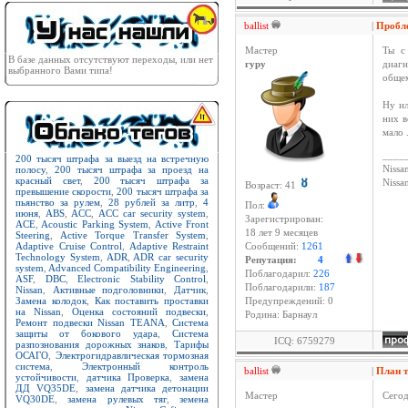
ballist
|
Проб
Мастер
Ты с 
В базе данных отсутствуют переходы, или нет
гуру
диаг
выбранного Вами типа!
общем
Ну ил
них в
мало 
____
200 тысяч штрафа за выезд на встречную
полосу
,
200 тысяч штрафа за проезд на
Nissan
красный свет
,
200 тысяч штрафа за
Niss
Возраст: 41
превышение скорости
,
200 тысяч штрафа за
пьянство за рулем
,
28 рублей за литр
,
4
Пол:
июня
,
ABS
,
ACC
,
ACC car security system
,
Зарегистрирован:
ACE
,
Acoustic Parking System
,
Active Front
18 лет 9 месяцев
Steering
,
Active Torque Transfer System
,
Adaptive Cruise Control
,
Adaptive Restraint
Сообщений:
1261
Technology System
,
ADR
,
ADR car security
Репутация:
4
system
,
Advanced Compatibility Engineering
,
Поблагодарил:
226
ASF
,
DBC
,
Electronic Stability Control
,
Поблагодарили:
187
Nissan
,
Активные подголовники
,
Датчик
,
Замена колодок
,
Как поставить проставки
Предупреждений: 0
на Nissan
,
Оценка состояний подвески
,
Родина: Барнаул
Ремонт подвески Nissan TEANA
,
Система
защиты от бокового удара
,
Система
ICQ: 6759279
разпознования дорожных знаков
,
Тарифы
ОСАГО
,
Электрогидравлическая тормозная
система
,
Электронный контроль
ballist
|
План 
устойчивости
,
датчика Проверка
,
замена
ДД VQ35DE
,
замена датчика детонации
Мастер
Сегод
VQ30DE
,
замена рулевых тяг
,
земена