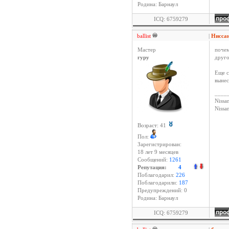
Родина: Барнаул
ICQ: 6759279
ballist
|
Нисса
Мастер
почем
гуру
друго
Еще с
вынес
____
Nissan
Niss
Возраст: 41
Пол:
Зарегистрирован:
18 лет 9 месяцев
Сообщений:
1261
Репутация:
4
Поблагодарил:
226
Поблагодарили:
187
Предупреждений: 0
Родина: Барнаул
ICQ: 6759279