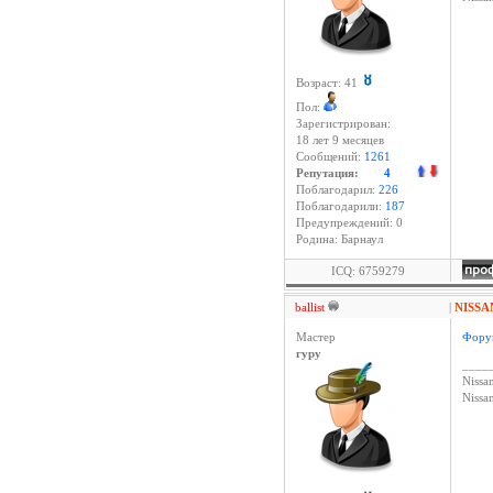
Возраст: 41
Пол:
Зарегистрирован:
18 лет 9 месяцев
Сообщений:
1261
Репутация:
4
Поблагодарил:
226
Поблагодарили:
187
Предупреждений: 0
Родина: Барнаул
ICQ: 6759279
ballist
|
NISSA
Мастер
Форум
гуру
____
Nissan
Niss