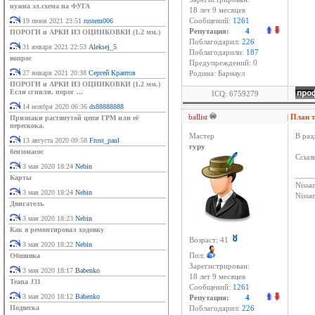
нужна эл.схема на ФУГА
18 лет 9 месяцев
19 июня 2021 23:51
rustem006
Сообщений:
1261
Репутация:
4
ПОРОГИ и АРКИ ИЗ ОЦИНКОВКИ (1.2 мм.)
Поблагодарил:
226
31 января 2021 22:53
Aleksej_5
Поблагодарили:
187
вопрос
Предупреждений: 0
27 января 2021 20:38
Сергей Крантов
Родина: Барнаул
ПОРОГИ и АРКИ ИЗ ОЦИНКОВКИ (1.2 мм.)
Если сгнили, порог ...
ICQ: 6759279
14 ноября 2020 06:36
ds88888888
ballist
|
План 
Признаки растянутой цепи ГРМ или её
перескока.
Мастер
В раз
13 августа 2020 09:58
Frost_paul
гуру
бензонасос
Ссылк
3 мая 2020 18:24
Nebin
____
Карты
Nissan
3 мая 2020 18:24
Nebin
Niss
Двигатель
3 мая 2020 18:23
Nebin
Как я ремонтировал ходовку
Возраст: 41
3 мая 2020 18:22
Nebin
Обшивка
Пол:
Зарегистрирован:
3 мая 2020 18:17
Babenko
18 лет 9 месяцев
Teana J31
Сообщений:
1261
3 мая 2020 18:12
Babenko
Репутация:
4
Подвеска
Поблагодарил:
226