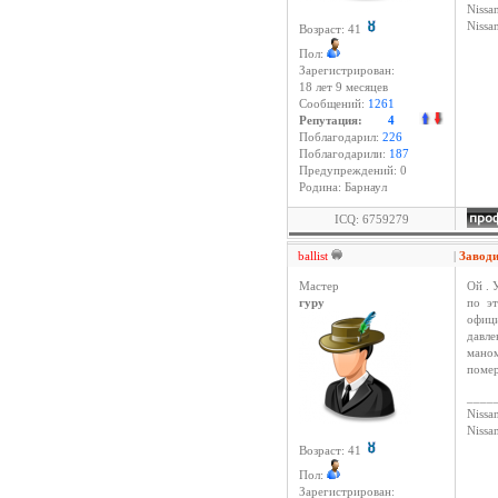
Nissan
Niss
Возраст: 41
Пол:
Зарегистрирован:
18 лет 9 месяцев
Сообщений:
1261
Репутация:
4
Поблагодарил:
226
Поблагодарили:
187
Предупреждений: 0
Родина: Барнаул
ICQ: 6759279
ballist
|
Заводи
Мастер
Ой . 
гуру
по эт
офици
давл
маном
помер
____
Nissan
Niss
Возраст: 41
Пол:
Зарегистрирован: