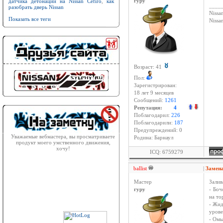
датчика детонации на Nissan Cefiro
,
как
гуру
____
разобрать дверь Nissan
Nissan
Показать все теги
Niss
Возраст: 41
Пол:
Зарегистрирован:
18 лет 9 месяцев
Сообщений:
1261
Репутация:
4
Поблагодарил:
226
Поблагодарили:
187
Предупреждений: 0
Уважаемые вебмастера, вы просматриваете
Родина: Барнаул
продукт моего умственного движения,
хочу!
ICQ: 6759279
ballist
|
Замен
Мастер
Залив
гуру
- Боч
на то
- Жид
урове
- Омы