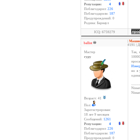
Репутация:
4
Поблагодарил:
226
Поблагодарили:
187
Предупреждений: 0
Родина: Барнаул
ICQ: 6759279
|
Машина
ballist
#191 | Д
Мастер
Так, 
гуру
10000
проса
Измер
но я 
одина
____
Nissan
Niss
Возраст: 41
Пол:
Зарегистрирован:
18 лет 9 месяцев
Сообщений:
1261
Репутация:
4
Поблагодарил:
226
Поблагодарили:
187
Предупреждений: 0