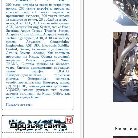
200 тысяч штрафа за выезд на встречную
полосу
,
200 тысяч штрафа за проезд на
красный свет
,
200 тысяч штрафа за
превышение скорости
,
200 тысяч штрафа
за пьянство за рулем
,
28 рублей за литр
,
4
июня
,
ABS
,
ACC
,
ACC car security system
,
ACE
,
Acoustic Parking System
,
Active Front
Steering
,
Active Torque Transfer System
,
Adaptive Cruise Control
,
Adaptive Restraint
Technology System
,
ADR
,
ADR car security
system
,
Advanced Compatibility
Engineering
,
ASF
,
DBC
,
Electronic Stability
Control
,
Nissan
,
Активные подголовники
,
Датчик
,
Замена колодок
,
Как поставить
проставки на Nissan
,
Оценка состояний
подвески
,
Ремонт подвески Nissan
TEANA
,
Система защиты от бокового
удара
,
Система разпознования дорожных
знаков
,
Тарифы ОСАГО
,
Электрогидравлическая тормозная
система
,
Электронный контроль
устойчивости
,
датчика Проверка
,
замена
ДД VQ35DE
,
замена датчика детонации
VQ30DE
,
замена рулевых тяг
,
земена
датчика детонации на Nissan Cefiro
,
как
разобрать дверь Nissan
Показать все теги
Масло изн