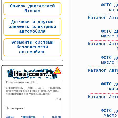
ФОТО д
Список двигателей
ма
Nissan
---------------------
Каталог Авт
Датчики и другие
элементы электрики
автомобиля
ФОТО д
масло
---------------------
Элементы системы
Каталог Авт
безопасности
автомобиля
ФОТО д
масло
---------------------
Каталог Авт
Рефлекторно, при ДТП,
ФОТО д
Рефлекторно, при ДТП, водитель
мас
зоботится прежде всего о себе. От сюда -
подставление под удар пассажира.
---------------------
Каталог Авт
© sl
Это интересно:
ФОТО д
масл
Схема устройства и работы