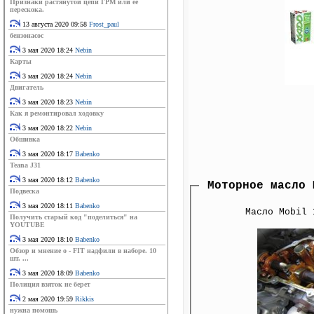
Признаки растянутой цепи ГРМ или её
перескока.
13 августа 2020 09:58
Frost_paul
бензонасос
3 мая 2020 18:24
Nebin
Карты
3 мая 2020 18:24
Nebin
Двигатель
3 мая 2020 18:23
Nebin
Как я ремонтировал ходовку
3 мая 2020 18:22
Nebin
Обшивка
3 мая 2020 18:17
Babenko
Teana J31
3 мая 2020 18:12
Babenko
Моторное масло
Подвеска
3 мая 2020 18:11
Babenko
Масло Mobil 1 пробег 321 000,замена раз в 6-7тыс., фотографии после 7тыс. на последней заливке Amsoil, двигатель Toyota Camry
Получить старый код "поделиться" на
YOUTUBE
3 мая 2020 18:10
Babenko
Обзор и мнение о - FIT надфили в наборе. 10
шт. ...
3 мая 2020 18:09
Babenko
Полиция взяток не берет
2 мая 2020 19:59
Rikkis
нужна помошь