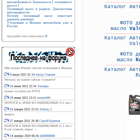
автомобильного бензонасоса [ топливного
---------------------
насоса ]
Каталог Авт
Топливный насос в разрезе. Диагностика
неисправности.
Почему топливный насос перестает
держать давление.
ФОТО д
Утонувшие в Японии автомобили уже в
России.
масло
Val
---------------------
присылайте свои советы нам в
ЛС
Каталог Авт
Val
ФОТО д
масло
R
---------------------
Мне нужен Ремонт систем отопления в Москве!
Каталог Авт
R
9 июля 2021 01:14
Артур Главнов
Музыку на каких сайтах слушаете?
23 июня 2021 22:54
Эльвира
нужна эл.схема на ФУГА
19 июня 2021 23:51
rustem006
ПОРОГИ и АРКИ ИЗ ОЦИНКОВКИ (1.2 мм.)
31 января 2021 22:53
Aleksej_5
вопрос
27 января 2021 20:38
Сергей Крантов
ПОРОГИ и АРКИ ИЗ ОЦИНКОВКИ (1.2 мм.)
Если сгнили, порог ...
14 ноября 2020 06:36
ds88888888