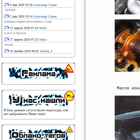
2 мая 2020 19:16
Александр Сорин
Vk45dd
2 мая 2020 19:14
Александр Сорин
рециркуляция выхлопных газов
27 апреля 2020 07:54
Nebin
ключ и брелок
27 апреля 2020 07:53
Nebin
мотор
22 ноября 2019 00:02
Aleksej_4
Масло изн
В базе данных отсутствуют переходы, или
нет выбранного Вами типа!