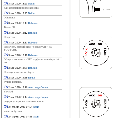
3 мая 2020 18:23
Nebin
Как я ремонтировал ходовку
3 мая 2020 18:22
Nebin
Обшивка
3 мая 2020 18:17
Babenko
Teana J31
3 мая 2020 18:12
Babenko
Подвеска
3 мая 2020 18:11
Babenko
Получить старый код "поделиться" на
YOUTUBE
3 мая 2020 18:10
Babenko
Обзор и мнение о - FIT надфили в наборе. 10
шт. ...
3 мая 2020 18:09
Babenko
Полиция взяток не берет
2 мая 2020 19:59
Rikkis
нужна помошь
2 мая 2020 19:16
Александр Сорин
Vk45dd
2 мая 2020 19:14
Александр Сорин
рециркуляция выхлопных газов
27 апреля 2020 07:54
Nebin
ключ и брелок
27 апреля 2020 07:53
Nebin