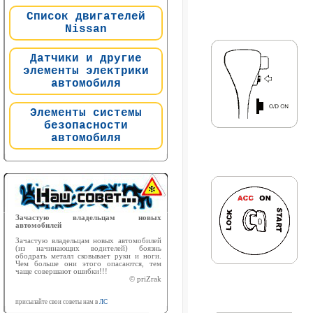
Список двигателей
Nissan
Датчики и другие
элементы электрики
автомобиля
Элементы системы
безопасности
автомобиля
Зачастую владельцам новых
автомобилей
Зачастую владельцам новых автомобилей
(из начинающих водителей) боязнь
ободрать металл сковывает руки и ноги.
Чем больше они этого опасаются, тем
чаще совершают ошибки!!!
© priZrak
присылайте свои советы нам в
ЛС