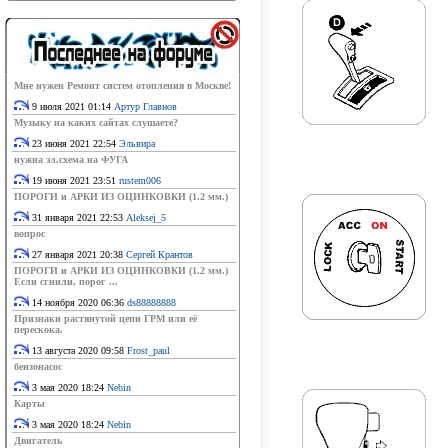
Мне нужен Ремонт систем отопления в Москве!
9 июля 2021 01:14
Артур Главнов
Музыку на каких сайтах слушаете?
23 июня 2021 22:54
Эльвира
нужна эл.схема на ФУГА
19 июня 2021 23:51
rustem006
ПОРОГИ и АРКИ ИЗ ОЦИНКОВКИ (1.2 мм.)
31 января 2021 22:53
Aleksej_5
вопрос
27 января 2021 20:38
Сергей Крантов
ПОРОГИ и АРКИ ИЗ ОЦИНКОВКИ (1.2 мм.)
Если сгнили, порог ...
14 ноября 2020 06:36
ds88888888
Признаки растянутой цепи ГРМ или её
перескока.
13 августа 2020 09:58
Frost_paul
бензонасос
3 мая 2020 18:24
Nebin
Карты
3 мая 2020 18:24
Nebin
Двигатель