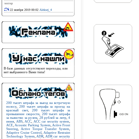
мотор
22 ноября 2019 00:02
Aleksej_4
В базе данных отсутствуют переходы, или
нет выбранного Вами типа!
200 тысяч штрафа за выезд на встречную
полосу
,
200 тысяч штрафа за проезд на
красный свет
,
200 тысяч штрафа за
превышение скорости
,
200 тысяч штрафа
за пьянство за рулем
,
28 рублей за литр
,
4
июня
,
ABS
,
ACC
,
ACC car security system
,
ACE
,
Acoustic Parking System
,
Active Front
Steering
,
Active Torque Transfer System
,
Adaptive Cruise Control
,
Adaptive Restraint
Technology System
,
ADR
,
ADR car security