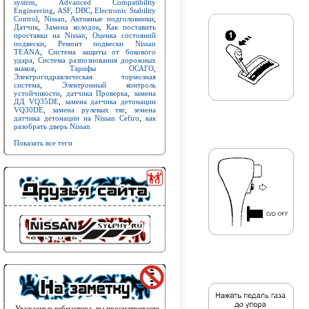
system
,
Advanced Compatibility
Engineering
,
ASF
,
DBC
,
Electronic Stability
Control
,
Nissan
,
Активные подголовники
,
Датчик
,
Замена колодок
,
Как поставить
проставки на Nissan
,
Оценка состояний
подвески
,
Ремонт подвески Nissan
TEANA
,
Система защиты от бокового
удара
,
Система разпознования дорожных
знаков
,
Тарифы ОСАГО
,
Электрогидравлическая тормозная
система
,
Электронный контроль
устойчивости
,
датчика Проверка
,
замена
ДД VQ35DE
,
замена датчика детонации
VQ30DE
,
замена рулевых тяг
,
земена
датчика детонации на Nissan Cefiro
,
как
разобрать дверь Nissan
Показать все теги
Уважаемые вебмастера, вы просматриваете