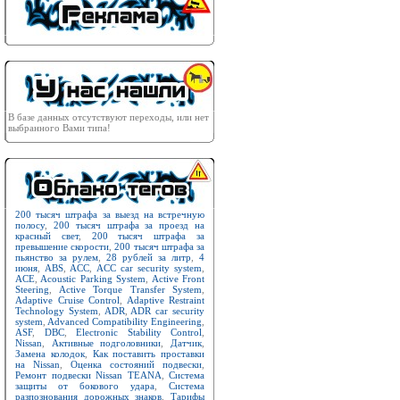
В базе данных отсутствуют переходы, или нет
выбранного Вами типа!
200 тысяч штрафа за выезд на встречную
полосу
,
200 тысяч штрафа за проезд на
красный свет
,
200 тысяч штрафа за
превышение скорости
,
200 тысяч штрафа за
пьянство за рулем
,
28 рублей за литр
,
4
июня
,
ABS
,
ACC
,
ACC car security system
,
ACE
,
Acoustic Parking System
,
Active Front
Steering
,
Active Torque Transfer System
,
Adaptive Cruise Control
,
Adaptive Restraint
Technology System
,
ADR
,
ADR car security
system
,
Advanced Compatibility Engineering
,
ASF
,
DBC
,
Electronic Stability Control
,
Nissan
,
Активные подголовники
,
Датчик
,
Замена колодок
,
Как поставить проставки
на Nissan
,
Оценка состояний подвески
,
Ремонт подвески Nissan TEANA
,
Система
защиты от бокового удара
,
Система
разпознования дорожных знаков
,
Тарифы