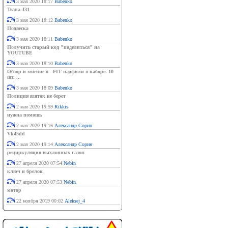
3 мая 2020 18:17
Babenko
Teana J31
3 мая 2020 18:12
Babenko
Подвеска
3 мая 2020 18:11
Babenko
Получить старый код "поделиться" на
YOUTUBE
3 мая 2020 18:10
Babenko
Обзор и мнение о - FIT надфили в наборе. 10
шт. ...
3 мая 2020 18:09
Babenko
Полиция взяток не берет
2 мая 2020 19:59
Rikkis
нужна помошь
2 мая 2020 19:16
Александр Сорин
Vk45dd
2 мая 2020 19:14
Александр Сорин
рециркуляция выхлопных газов
27 апреля 2020 07:54
Nebin
ключ и брелок
27 апреля 2020 07:53
Nebin
мотор
22 ноября 2019 00:02
Aleksej_4