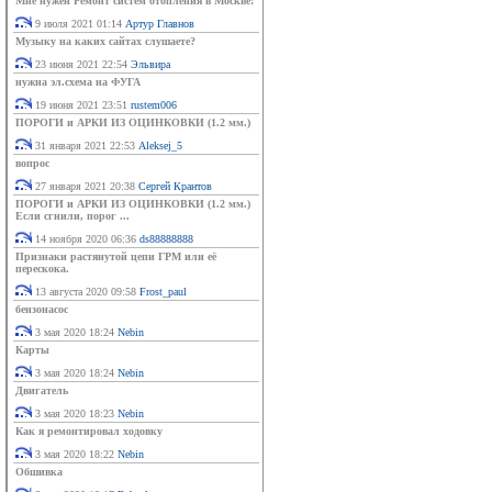
Мне нужен Ремонт систем отопления в Москве!
9 июля 2021 01:14
Артур Главнов
Музыку на каких сайтах слушаете?
23 июня 2021 22:54
Эльвира
нужна эл.схема на ФУГА
19 июня 2021 23:51
rustem006
ПОРОГИ и АРКИ ИЗ ОЦИНКОВКИ (1.2 мм.)
31 января 2021 22:53
Aleksej_5
вопрос
27 января 2021 20:38
Сергей Крантов
ПОРОГИ и АРКИ ИЗ ОЦИНКОВКИ (1.2 мм.)
Если сгнили, порог ...
14 ноября 2020 06:36
ds88888888
Признаки растянутой цепи ГРМ или её
перескока.
13 августа 2020 09:58
Frost_paul
бензонасос
3 мая 2020 18:24
Nebin
Карты
3 мая 2020 18:24
Nebin
Двигатель
3 мая 2020 18:23
Nebin
Как я ремонтировал ходовку
3 мая 2020 18:22
Nebin
Обшивка