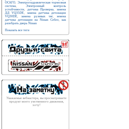
ОСАГО
,
Электрогидравлическая тормозная
система
,
Электронный контроль
устойчивости
,
датчика Проверка
,
замена
ДД VQ35DE
,
замена датчика детонации
VQ30DE
,
замена рулевых тяг
,
земена
датчика детонации на Nissan Cefiro
,
как
разобрать дверь Nissan
Показать все теги
Уважаемые вебмастера, вы просматриваете
продукт моего умственного движения,
хочу!