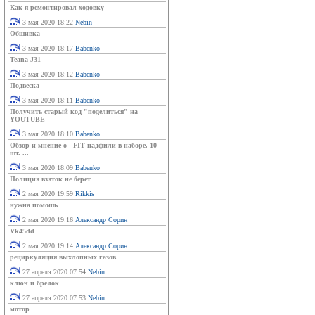
Как я ремонтировал ходовку
3 мая 2020 18:22
Nebin
Обшивка
3 мая 2020 18:17
Babenko
Teana J31
3 мая 2020 18:12
Babenko
Подвеска
3 мая 2020 18:11
Babenko
Получить старый код "поделиться" на
YOUTUBE
3 мая 2020 18:10
Babenko
Обзор и мнение о - FIT надфили в наборе. 10
шт. ...
3 мая 2020 18:09
Babenko
Полиция взяток не берет
2 мая 2020 19:59
Rikkis
нужна помошь
2 мая 2020 19:16
Александр Сорин
Vk45dd
2 мая 2020 19:14
Александр Сорин
рециркуляция выхлопных газов
27 апреля 2020 07:54
Nebin
ключ и брелок
27 апреля 2020 07:53
Nebin
мотор