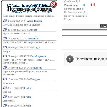
Сообщений:
0
Репутация:
0
Поблагодарил:
0
Поблагодарили:
0
Мне нужен Ремонт систем отопления в Москве!
Предупреждений: 0
Родина:
9 июля 2021 01:14
Артур Главнов
Музыку на каких сайтах слушаете?
23 июня 2021 22:54
Эльвира
нужна эл.схема на ФУГА
19 июня 2021 23:51
rustem006
ПОРОГИ и АРКИ ИЗ ОЦИНКОВКИ (1.2 мм.)
31 января 2021 22:53
Aleksej_5
вопрос
27 января 2021 20:38
Сергей Крантов
Посетители, находящ
ПОРОГИ и АРКИ ИЗ ОЦИНКОВКИ (1.2 мм.)
Если сгнили, порог ...
14 ноября 2020 06:36
ds88888888
Признаки растянутой цепи ГРМ или её
перескока.
13 августа 2020 09:58
Frost_paul
бензонасос
3 мая 2020 18:24
Nebin
Карты
3 мая 2020 18:24
Nebin
Двигатель
3 мая 2020 18:23
Nebin