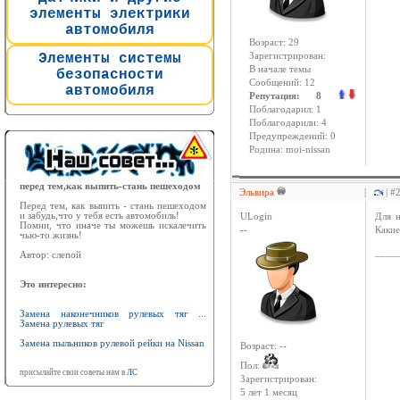
элементы электрики
автомобиля
Возраст: 29
Элементы системы
Зарегистрирован:
В начале темы
безопасности
Сообщений: 12
автомобиля
Репутация: 8
Поблагодарил: 1
Поблагодарили: 4
Предупреждений: 0
Родина: moi-nissan
перед тем,как выпить-стань пешеходом
Эльвира
|
| #
Перед тем, как выпить - стань пешеходом
и забудь,что у тебя есть автомобиль!
ULogin
Для н
Помни, что иначе ты можешь искалечить
--
Каки
чью-то жизнь!
____
Автор: слепой
Это интересно:
Замена наконечников рулевых тяг ...
Замена рулевых тяг
Замена пыльников рулевой рейки на Nissan
Возраст: --
Пол:
присылайте свои советы нам в
ЛС
Зарегистрирован:
5 лет 1 месяц