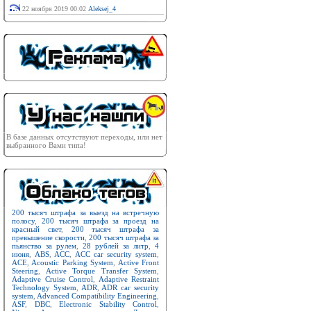
22 ноября 2019 00:02
Aleksej_4
В базе данных отсутствуют переходы, или нет
выбранного Вами типа!
200 тысяч штрафа за выезд на встречную
полосу
,
200 тысяч штрафа за проезд на
красный свет
,
200 тысяч штрафа за
превышение скорости
,
200 тысяч штрафа за
пьянство за рулем
,
28 рублей за литр
,
4
июня
,
ABS
,
ACC
,
ACC car security system
,
ACE
,
Acoustic Parking System
,
Active Front
Steering
,
Active Torque Transfer System
,
Adaptive Cruise Control
,
Adaptive Restraint
Technology System
,
ADR
,
ADR car security
system
,
Advanced Compatibility Engineering
,
ASF
,
DBC
,
Electronic Stability Control
,