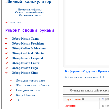
Шинный калькулятор
Интересные факты
Советы автолюбителям
Что полезно знать
Статистика
Ремонт своими руками
Обзор Nissan Teana
Обзор Nissan President
Обзор Cefiro & Maxima
Обзор Cedric & Gloria
Обзор Nissan Leopard
Обзор Nissan Laurel
Обзор Nissan Fuga
Все форумы
>
О другом
>
Прочие 
Обзор Nissan Cima
Сейчас просматривают тему:
0
->
--
,
Дела для нового авто
Жидкости и зап. объемы
Самодиагностика
Музыку на каких сайтах слу
Коды Ошибок
Тарас Чванов
|
| #
ТО
Забанен
И есл