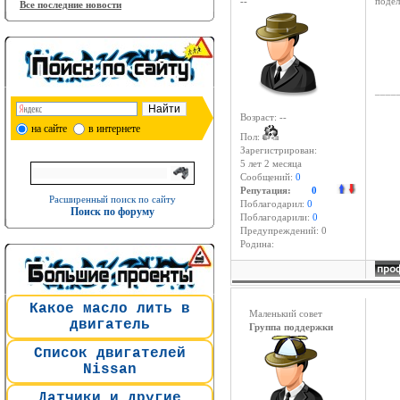
--
подел
Все последние новости
____
Возраст: --
на сайте
в интернете
Пол:
Зарегистрирован:
5 лет 2 месяцa
Сообщений:
0
Репутация:
0
Расширенный поиск по сайту
Поблагодарил:
0
Поиск по форуму
Поблагодарили:
0
Предупреждений: 0
Родина:
Какое масло лить в
Маленький совет
двигатель
Группа поддержки
Список двигателей
Nissan
Датчики и другие