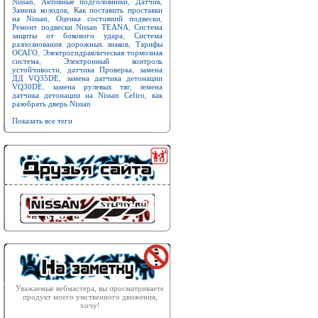
Nissan
,
Активные подголовники
,
Датчик
,
Замена колодок
,
Как поставить проставки
на Nissan
,
Оценка состояний подвески
,
Ремонт подвески Nissan TEANA
,
Система
защиты от бокового удара
,
Система
разпознования дорожных знаков
,
Тарифы
ОСАГО
,
Электрогидравлическая тормозная
система
,
Электронный контроль
устойчивости
,
датчика Проверка
,
замена
ДД VQ35DE
,
замена датчика детонации
VQ30DE
,
замена рулевых тяг
,
земена
датчика детонации на Nissan Cefiro
,
как
разобрать дверь Nissan
Показать все теги
Уважаемые вебмастера, вы просматриваете
продукт моего умственного движения,
хочу!