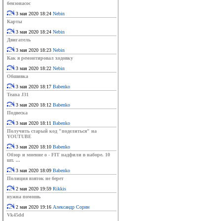
бензонасос
3 мая 2020 18:24
Nebin
Карты
3 мая 2020 18:24
Nebin
Двигатель
3 мая 2020 18:23
Nebin
Как я ремонтировал ходовку
3 мая 2020 18:22
Nebin
Обшивка
3 мая 2020 18:17
Babenko
Teana J31
3 мая 2020 18:12
Babenko
Подвеска
3 мая 2020 18:11
Babenko
Получить старый код "поделиться" на
YOUTUBE
3 мая 2020 18:10
Babenko
Обзор и мнение о - FIT надфили в наборе. 10
шт. ...
3 мая 2020 18:09
Babenko
Полиция взяток не берет
2 мая 2020 19:59
Rikkis
нужна помошь
2 мая 2020 19:16
Александр Сорин
Vk45dd