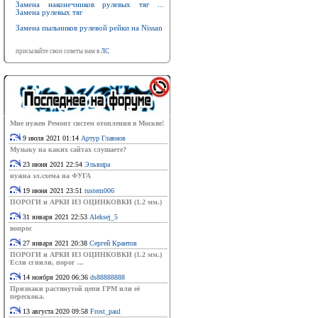
Замена наконечников рулевых тяг ...
Замена рулевых тяг
Замена пыльников рулевой рейки на Nissan
присылайте свои советы нам в
ЛС
Мне нужен Ремонт систем отопления в Москве!
9 июля 2021 01:14
Артур Главнов
Музыку на каких сайтах слушаете?
23 июня 2021 22:54
Эльвира
нужна эл.схема на ФУГА
19 июня 2021 23:51
rustem006
ПОРОГИ и АРКИ ИЗ ОЦИНКОВКИ (1.2 мм.)
31 января 2021 22:53
Aleksej_5
вопрос
27 января 2021 20:38
Сергей Крантов
ПОРОГИ и АРКИ ИЗ ОЦИНКОВКИ (1.2 мм.)
Если сгнили, порог ...
14 ноября 2020 06:36
ds88888888
Признаки растянутой цепи ГРМ или её
перескока.
13 августа 2020 09:58
Frost_paul