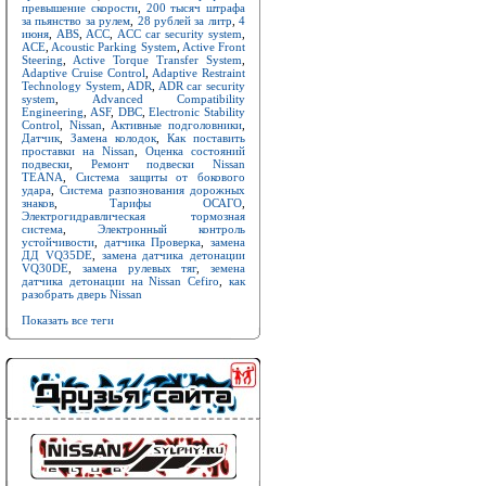
превышение скорости
,
200 тысяч штрафа
за пьянство за рулем
,
28 рублей за литр
,
4
июня
,
ABS
,
ACC
,
ACC car security system
,
ACE
,
Acoustic Parking System
,
Active Front
Steering
,
Active Torque Transfer System
,
Adaptive Cruise Control
,
Adaptive Restraint
Technology System
,
ADR
,
ADR car security
system
,
Advanced Compatibility
Engineering
,
ASF
,
DBC
,
Electronic Stability
Control
,
Nissan
,
Активные подголовники
,
Датчик
,
Замена колодок
,
Как поставить
проставки на Nissan
,
Оценка состояний
подвески
,
Ремонт подвески Nissan
TEANA
,
Система защиты от бокового
удара
,
Система разпознования дорожных
знаков
,
Тарифы ОСАГО
,
Электрогидравлическая тормозная
система
,
Электронный контроль
устойчивости
,
датчика Проверка
,
замена
ДД VQ35DE
,
замена датчика детонации
VQ30DE
,
замена рулевых тяг
,
земена
датчика детонации на Nissan Cefiro
,
как
разобрать дверь Nissan
Показать все теги