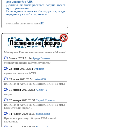
для машин без ABS
Должны ли блокироваться задние колеса
при торможении ...
Если задние колеса не блокируются, когда
передние уже заблокированы
присылайте свои советы нам в
ЛС
Мне нужен Ремонт систем отопления в Москве!
9 июля 2021 01:14
Артур Главнов
Музыку на каких сайтах слушаете?
23 июня 2021 22:54
Эльвира
нужна эл.схема на ФУГА
19 июня 2021 23:51
rustem006
ПОРОГИ и АРКИ ИЗ ОЦИНКОВКИ (1.2 мм.)
31 января 2021 22:53
Aleksej_5
вопрос
27 января 2021 20:38
Сергей Крантов
ПОРОГИ и АРКИ ИЗ ОЦИНКОВКИ (1.2 мм.)
Если сгнили, порог ...
14 ноября 2020 06:36
ds88888888
Признаки растянутой цепи ГРМ или её
перескока.