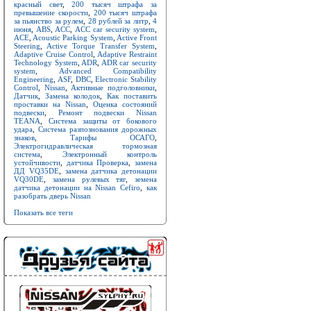
красный свет
,
200 тысяч штрафа за
превышение скорости
,
200 тысяч штрафа
за пьянство за рулем
,
28 рублей за литр
,
4
июня
,
ABS
,
ACC
,
ACC car security system
,
ACE
,
Acoustic Parking System
,
Active Front
Steering
,
Active Torque Transfer System
,
Adaptive Cruise Control
,
Adaptive Restraint
Technology System
,
ADR
,
ADR car security
system
,
Advanced Compatibility
Engineering
,
ASF
,
DBC
,
Electronic Stability
Control
,
Nissan
,
Активные подголовники
,
Датчик
,
Замена колодок
,
Как поставить
проставки на Nissan
,
Оценка состояний
подвески
,
Ремонт подвески Nissan
TEANA
,
Система защиты от бокового
удара
,
Система разпознования дорожных
знаков
,
Тарифы ОСАГО
,
Электрогидравлическая тормозная
система
,
Электронный контроль
устойчивости
,
датчика Проверка
,
замена
ДД VQ35DE
,
замена датчика детонации
VQ30DE
,
замена рулевых тяг
,
земена
датчика детонации на Nissan Cefiro
,
как
разобрать дверь Nissan
Показать все теги