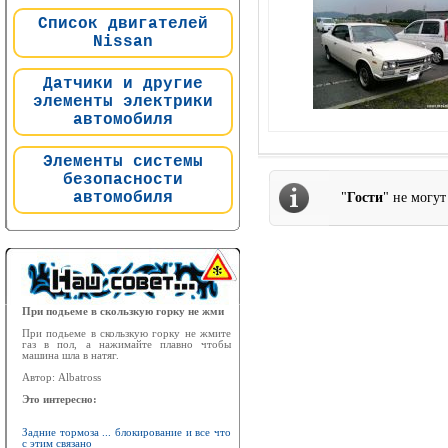
Список двигателей
Nissan
Датчики и другие
элементы электрики
автомобиля
Элементы системы
безопасности
автомобиля
"
Гости
" не могу
При подьеме в скользкую горку не жми
При подьеме в скользкую горку не жмите
газ в пол, а нажимайте плавно чтобы
машина шла в натяг.
Автор: Albatross
Это интересно:
Задние тормоза ... блокирование и все что
с этим связано