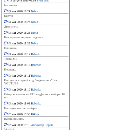
13 августа 2020 09:58
Frost_paul
бензонасос
3 мая 2020 18:24
Nebin
Карты
3 мая 2020 18:24
Nebin
Двигатель
3 мая 2020 18:23
Nebin
Как я ремонтировал ходовку
3 мая 2020 18:22
Nebin
Обшивка
3 мая 2020 18:17
Babenko
Teana J31
3 мая 2020 18:12
Babenko
Подвеска
3 мая 2020 18:11
Babenko
Получить старый код "поделиться" на
YOUTUBE
3 мая 2020 18:10
Babenko
Обзор и мнение о - FIT надфили в наборе. 10
шт. ...
3 мая 2020 18:09
Babenko
Полиция взяток не берет
2 мая 2020 19:59
Rikkis
нужна помошь
2 мая 2020 19:16
Александр Сорин
Vk45dd