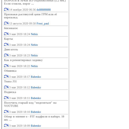
ПОРОГИ и АРКИ ИЗ ОЦИНКОВКИ (1.2 мм.)
Если сгнили, порог ...
14 ноября 2020 06:36
ds88888888
Признаки растянутой цепи ГРМ или её
перескока.
13 августа 2020 09:58
Frost_paul
бензонасос
3 мая 2020 18:24
Nebin
Карты
3 мая 2020 18:24
Nebin
Двигатель
3 мая 2020 18:23
Nebin
Как я ремонтировал ходовку
3 мая 2020 18:22
Nebin
Обшивка
3 мая 2020 18:17
Babenko
Teana J31
3 мая 2020 18:12
Babenko
Подвеска
3 мая 2020 18:11
Babenko
Получить старый код "поделиться" на
YOUTUBE
3 мая 2020 18:10
Babenko
Обзор и мнение о - FIT надфили в наборе. 10
шт. ...
3 мая 2020 18:09
Babenko