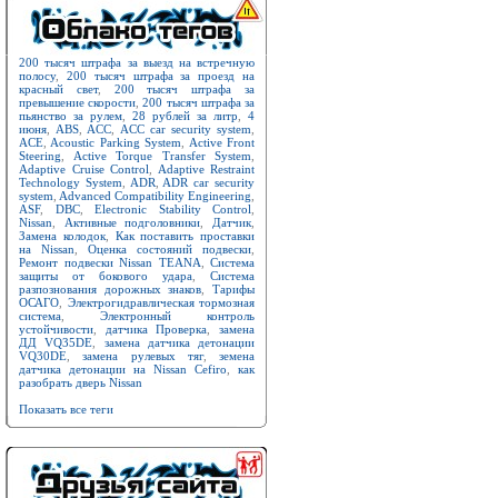
200 тысяч штрафа за выезд на встречную
полосу
,
200 тысяч штрафа за проезд на
красный свет
,
200 тысяч штрафа за
превышение скорости
,
200 тысяч штрафа за
пьянство за рулем
,
28 рублей за литр
,
4
июня
,
ABS
,
ACC
,
ACC car security system
,
ACE
,
Acoustic Parking System
,
Active Front
Steering
,
Active Torque Transfer System
,
Adaptive Cruise Control
,
Adaptive Restraint
Technology System
,
ADR
,
ADR car security
system
,
Advanced Compatibility Engineering
,
ASF
,
DBC
,
Electronic Stability Control
,
Nissan
,
Активные подголовники
,
Датчик
,
Замена колодок
,
Как поставить проставки
на Nissan
,
Оценка состояний подвески
,
Ремонт подвески Nissan TEANA
,
Система
защиты от бокового удара
,
Система
разпознования дорожных знаков
,
Тарифы
ОСАГО
,
Электрогидравлическая тормозная
система
,
Электронный контроль
устойчивости
,
датчика Проверка
,
замена
ДД VQ35DE
,
замена датчика детонации
VQ30DE
,
замена рулевых тяг
,
земена
датчика детонации на Nissan Cefiro
,
как
разобрать дверь Nissan
Показать все теги