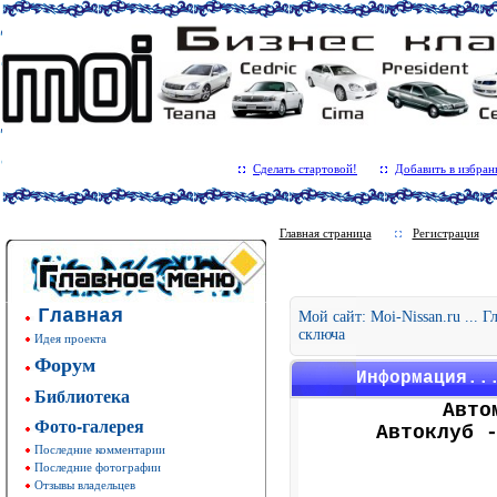
Сделать стартовой!
Добавить в избран
Главная страница
Регистрация
Главная
Мой сайт: Moi-Nissan.ru ... 
сключа
Идея проекта
Форум
Информация..
Библиотека
Авто
Фото-галерея
Автоклуб 
Последние комментарии
Последние фотографии
Отзывы владельцев