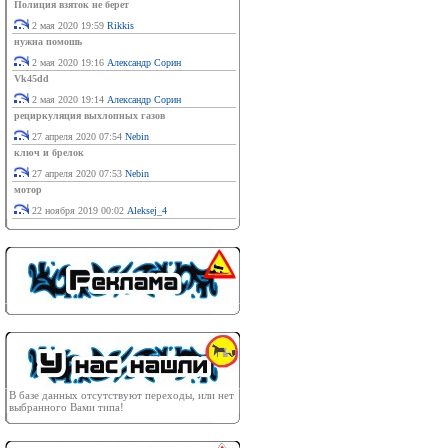
Полиция взяток не берет
2 мая 2020 19:59
Rikkis
нужна помошь
2 мая 2020 19:16
Александр Сорин
Vk45dd
2 мая 2020 19:14
Александр Сорин
рециркуляция выхлопных газов
27 апреля 2020 07:54
Nebin
ключ и брелок
27 апреля 2020 07:53
Nebin
мотор
22 ноября 2019 00:02
Aleksej_4
В базе данных отсутствуют переходы, или нет
выбранного Вами типа!