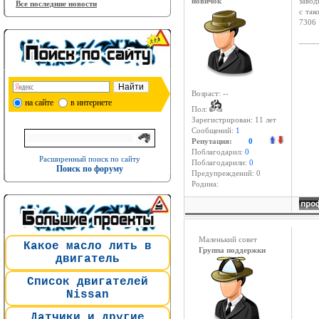
новичок
завод
Все последние новости
с так
7306
____
Возраст: --
на сайте
в интернете
Пол:
Зарегистрирован:
11 лет
Сообщений:
1
Репутация:
0
Поблагодарил:
0
Расширенный поиск по сайту
Поблагодарили:
0
Поиск по форуму
Предупреждений: 0
Родина:
Маленький совет
Какое масло лить в
Группа поддержки
двигатель
Список двигателей
Nissan
Датчики и другие