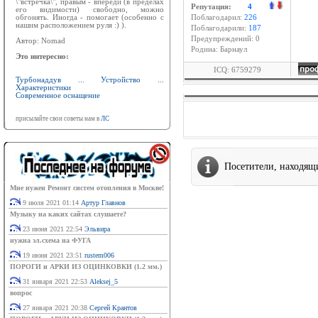
\"встречка\", правым - впереди (в пределах
Репутация:
4
его видимости) свободно, можно
обгонять. Иногда - помогает (особенно с
Поблагодарил:
226
нашим расположением руля :) ).
Поблагодарили:
187
Предупреждений: 0
Автор: Nomad
Родина: Барнаул
Это интересно:
ICQ: 6759279
Турбонаддув ... Устройство ...
Характеристики
Современное оснащение
присылайте свои советы нам в
ЛС
Посетители, находящ
Мне нужен Ремонт систем отопления в Москве!
9 июля 2021 01:14
Артур Главнов
Музыку на каких сайтах слушаете?
23 июня 2021 22:54
Эльвира
нужна эл.схема на ФУГА
19 июня 2021 23:51
rustem006
ПОРОГИ и АРКИ ИЗ ОЦИНКОВКИ (1.2 мм.)
31 января 2021 22:53
Aleksej_5
вопрос
27 января 2021 20:38
Сергей Крантов