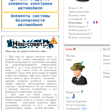
элементы электрики
автомобиля
Возраст: 29
Зарегистрирован:
Элементы системы
В начале темы
Сообщений: 12
безопасности
Репутация: 8
автомобиля
Поблагодарил: 1
Поблагодарили: 4
Предупреждений: 0
Родина: moi-nissan
ballist
|
| #
При езде по дороге плохого типа
Мастер
Прив
1. При езде по дороге плохого типа - с
ухабами (не очень глубокими) по всей
гуру
диагн
ширине (например по грунтовке или давно
распр
не ремонтировавшейся асфальтовой,
лесной и т.д.), если встречки нет или ее
____
мало - есть смысл ехать по диагонали
(змейкой). Тогда либо проходишь не ныряя
Nissan
в ямы (по ребрам), либо чуть ныряет одно
Niss
колесо вместо двух. В итоге - раскачка -
меньше, подвеска долбится - меньше,
общая скорость прохождения данного
участка - увеличивается. То же относится
к проезду лежачих полицейских и ж/д
переездов в некоторых случаях.
Возраст: 41
2. При езде по узкой дороге за
крупногабаритной техникой (особенно в
Пол:
темное время суток и в плохих погодных
Зарегистрирован:
условиях) - некоторые водители (фур,
18 лет 8 месяцев
грузовиков, тягачей и т.д.) - мигают
поворотником: левым - нельзя обгонять -
Сообщений:
1261