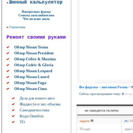
Шинный калькулятор
Интересные факты
Советы автолюбителям
Что полезно знать
Статистика
Ремонт своими руками
Обзор Nissan Teana
Обзор Nissan President
Обзор Cefiro & Maxima
Обзор Cedric & Gloria
Обзор Nissan Leopard
Обзор Nissan Laurel
Обзор Nissan Fuga
Все форумы
>
moi-nissan Forum
>
N
Обзор Nissan Cima
Сейчас просматривают тему:
0
->
--
,
Дела для нового авто
Жидкости и зап. объемы
Самодиагностика
не заводится сключа
Коды Ошибок
энрито
|
| #
ТО
ULogin
здрас