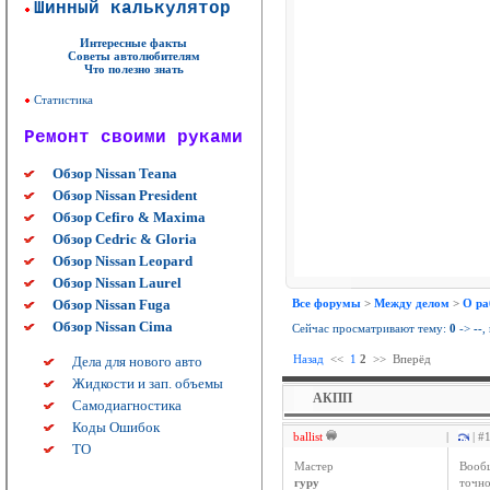
Шинный калькулятор
Интересные факты
Советы автолюбителям
Что полезно знать
Статистика
Ремонт своими руками
Обзор Nissan Teana
Обзор Nissan President
Обзор Cefiro & Maxima
Обзор Cedric & Gloria
Обзор Nissan Leopard
Обзор Nissan Laurel
Обзор Nissan Fuga
Все форумы
>
Между делом
>
О ра
Обзор Nissan Cima
Сейчас просматривают тему:
0
->
--
,
Назад
<<
1
2
>>
Вперёд
Дела для нового авто
Жидкости и зап. объемы
АКПП
Самодиагностика
Коды Ошибок
ballist
|
| #
ТО
Мастер
Вообщ
гуру
точно