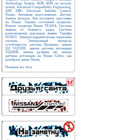
Technology System
,
ADR
,
ADR car security
system
,
Advanced Compatibility Engineering
,
ASF
,
DBC
,
Electronic Stability Control
,
Nissan
,
Активные подголовники
,
Датчик
,
Замена колодок
,
Как поставить проставки
на Nissan
,
Оценка состояний подвески
,
Ремонт подвески Nissan TEANA
,
Система
защиты от бокового удара
,
Система
разпознования дорожных знаков
,
Тарифы
ОСАГО
,
Электрогидравлическая тормозная
система
,
Электронный контроль
устойчивости
,
датчика Проверка
,
замена
ДД VQ35DE
,
замена датчика детонации
VQ30DE
,
замена рулевых тяг
,
земена
датчика детонации на Nissan Cefiro
,
как
разобрать дверь Nissan
Показать все теги