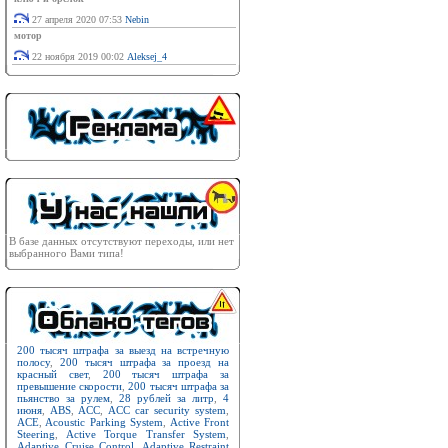
27 апреля 2020 07:53
Nebin
мотор
22 ноября 2019 00:02
Aleksej_4
В базе данных отсутствуют переходы, или нет
выбранного Вами типа!
200 тысяч штрафа за выезд на встречную
полосу
,
200 тысяч штрафа за проезд на
красный свет
,
200 тысяч штрафа за
превышение скорости
,
200 тысяч штрафа за
пьянство за рулем
,
28 рублей за литр
,
4
июня
,
ABS
,
ACC
,
ACC car security system
,
ACE
,
Acoustic Parking System
,
Active Front
Steering
,
Active Torque Transfer System
,
Adaptive Cruise Control
,
Adaptive Restraint