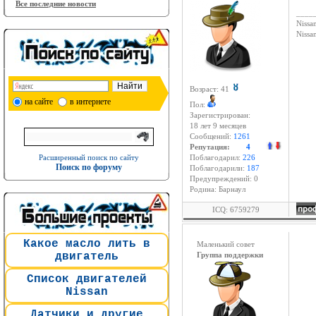
Все последние новости
____
Nissan
Niss
Возраст: 41
на сайте
в интернете
Пол:
Зарегистрирован:
18 лет 9 месяцев
Сообщений:
1261
Репутация:
4
Расширенный поиск по сайту
Поблагодарил:
226
Поиск по форуму
Поблагодарили:
187
Предупреждений: 0
Родина: Барнаул
ICQ: 6759279
Какое масло лить в
Маленький совет
двигатель
Группа поддержки
Список двигателей
Nissan
Датчики и другие