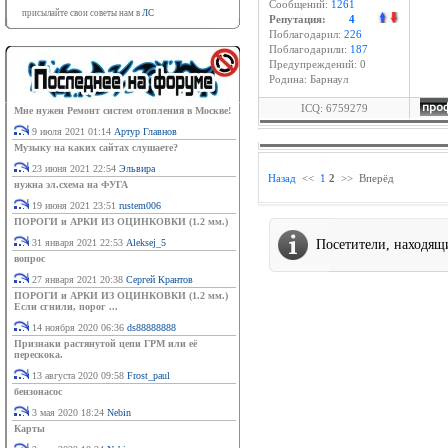
Сообщений:
1261
присылайте свои советы нам в
ЛС
Репутация:
4
Поблагодарил:
226
Поблагодарили:
187
Предупреждений: 0
Родина: Барнаул
ICQ: 6759279
Мне нужен Ремонт систем отопления в Москве!
9 июля 2021 01:14
Артур Главнов
Музыку на каких сайтах слушаете?
23 июня 2021 22:54
Эльвира
Назад
<<
1
2
>>
Вперёд
нужна эл.схема на ФУГА
19 июня 2021 23:51
rustem006
ПОРОГИ и АРКИ ИЗ ОЦИНКОВКИ (1.2 мм.)
31 января 2021 22:53
Aleksej_5
Посетители, находящ
вопрос
27 января 2021 20:38
Сергей Крантов
ПОРОГИ и АРКИ ИЗ ОЦИНКОВКИ (1.2 мм.)
Если сгнили, порог ...
14 ноября 2020 06:36
ds88888888
Признаки растянутой цепи ГРМ или её
перескока.
13 августа 2020 09:58
Frost_paul
бензонасос
3 мая 2020 18:24
Nebin
Карты