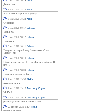
3 мая 2020 18:24
Nebin
Двигатель
3 мая 2020 18:23
Nebin
Как я ремонтировал ходовку
3 мая 2020 18:22
Nebin
Обшивка
3 мая 2020 18:17
Babenko
Teana J31
3 мая 2020 18:12
Babenko
Подвеска
3 мая 2020 18:11
Babenko
Получить старый код "поделиться" на
YOUTUBE
3 мая 2020 18:10
Babenko
Обзор и мнение о - FIT надфили в наборе. 10
шт. ...
3 мая 2020 18:09
Babenko
Полиция взяток не берет
2 мая 2020 19:59
Rikkis
нужна помошь
2 мая 2020 19:16
Александр Сорин
Vk45dd
2 мая 2020 19:14
Александр Сорин
рециркуляция выхлопных газов
27 апреля 2020 07:54
Nebin
ключ и брелок