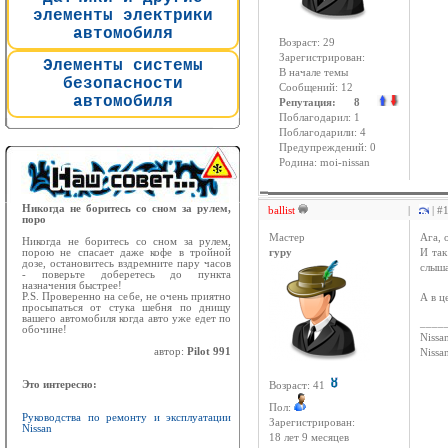
элементы электрики
автомобиля
Возраст: 29
Зарегистрирован:
Элементы системы
В начале темы
безопасности
Сообщений: 12
автомобиля
Репутация: 8
Поблагодарил: 1
Поблагодарили: 4
Предупреждений: 0
Родина: moi-nissan
Никогда не боритесь со сном за рулем,
ballist
|
| #
поро
Мастер
Ага, 
Никогда не боритесь со сном за рулем,
порою не спасает даже кофе в тройной
гуру
И так
дозе, остановитесь вздремните пару часов
слыша
- поверьте доберетесь до пункта
назначения быстрее!
P.S. Проверенно на себе, не очень приятно
А в ц
просыпаться от стука шебня по днищу
вашего автомобиля когда авто уже едет по
____
обочине!
Nissan
автор:
Pilot 991
Niss
Это интересно:
Возраст: 41
Пол:
Руководства по ремонту и эксплуатации
Зарегистрирован:
Nissan
18 лет 9 месяцев