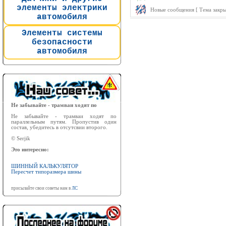
элементы электрики
Новые сообщения [ Тема закры
автомобиля
Элементы системы
безопасности
автомобиля
Не забывайте - трамваи ходят по
Не забывайте - трамваи ходят по
параллельным путям. Пропустив один
состав, убедитесь в отсутсвии второго.
© Serjik
Это интересно:
ШИННЫЙ КАЛЬКУЛЯТОР
Пересчет типоразмера шины
присылайте свои советы нам в
ЛС