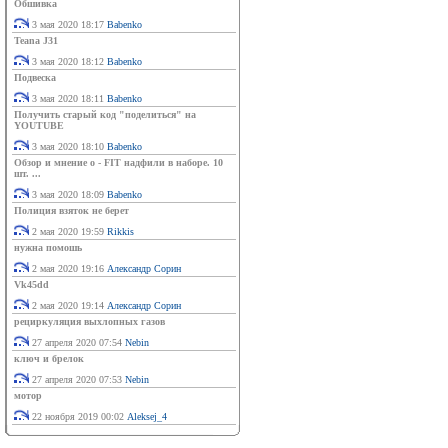
Обшивка
3 мая 2020 18:17
Babenko
Teana J31
3 мая 2020 18:12
Babenko
Подвеска
3 мая 2020 18:11
Babenko
Получить старый код "поделиться" на
YOUTUBE
3 мая 2020 18:10
Babenko
Обзор и мнение о - FIT надфили в наборе. 10
шт. ...
3 мая 2020 18:09
Babenko
Полиция взяток не берет
2 мая 2020 19:59
Rikkis
нужна помошь
2 мая 2020 19:16
Александр Сорин
Vk45dd
2 мая 2020 19:14
Александр Сорин
рециркуляция выхлопных газов
27 апреля 2020 07:54
Nebin
ключ и брелок
27 апреля 2020 07:53
Nebin
мотор
22 ноября 2019 00:02
Aleksej_4