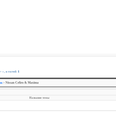
>
--
, и гостей:
1
Nissan Cefiro & Maxima
um
>
Название темы