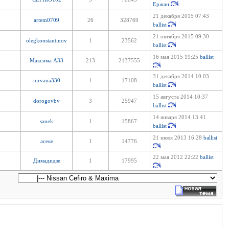
Ержан
21 декабря 2015 07:43
artem0709
26
328769
ballist
21 октября 2015 09:30
olegkonstantinov
1
23562
ballist
16 мая 2015 19:25
ballist
Максима А33
213
2137555
31 декабря 2014 10:03
nirvana330
1
17108
ballist
15 августа 2014 10:37
dorogovbv
3
25947
ballist
14 января 2014 13:41
sanek
1
15867
ballist
21 июля 2013 16:28
ballist
асеке
1
14776
22 мая 2012 22:22
ballist
Димадидзе
1
17995