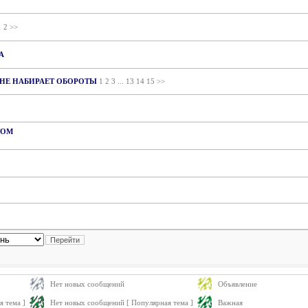
1
2
>>
А
,НЕ НАБИРАЕТ ОБОРОТЫ
1
2
3
...
13
14
15
>>
ТОМ
Нет новых сообщений
Объявление
 тема ]
Нет новых сообщений [ Популярная тема ]
Важная