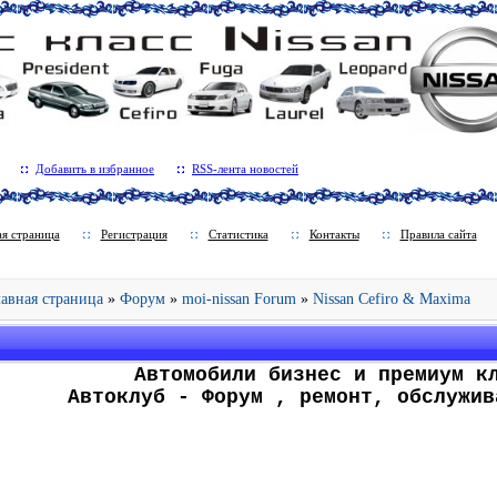
Добавить в избранное
RSS-лента новостей
ая страница
Регистрация
Статистика
Контакты
Правила сайта
Главная страница
»
Форум
»
moi-nissan Forum
»
Nissan Cefiro & Maxima
.
Автомобили бизнес и премиум к
Автоклуб - Форум , ремонт, обслужив