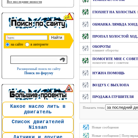
Все последние новости
ГЛОХНЕТ НА ХОЛОСТЫХ
ОБМАНКА ЛЯМБДА ЗОНД
ПРОПАЛ ХОЛОСТОЙ ХОД
на сайте
в интернете
ОБОРОТЫ
плавают обороты
ПОМОГИТЕ МНЕ С СОВЕ
помогите мне с советом
Расширенный поиск по сайту
Поиск по форуму
НУЖНА ПОМОЩЬ
ВОЗДУХ С ВЫХЛОПА
ПРОДАЖА ГЛУШИТЕЛЯ
Какое масло лить в
Показать темы
двигатель
Список двигателей
Nissan
Новые сообщения
Новые сообщения [ Популярная
Датчики и другие