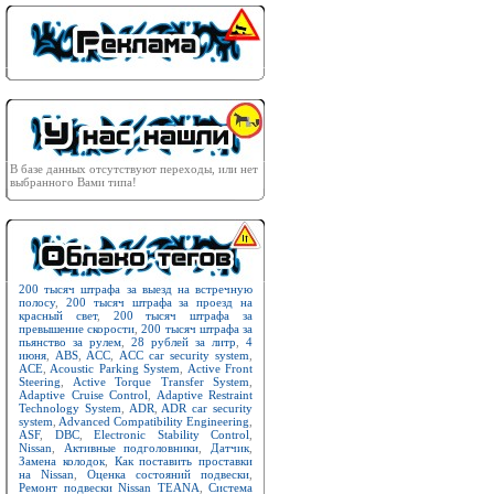
В базе данных отсутствуют переходы, или нет
выбранного Вами типа!
200 тысяч штрафа за выезд на встречную
полосу
,
200 тысяч штрафа за проезд на
красный свет
,
200 тысяч штрафа за
превышение скорости
,
200 тысяч штрафа за
пьянство за рулем
,
28 рублей за литр
,
4
июня
,
ABS
,
ACC
,
ACC car security system
,
ACE
,
Acoustic Parking System
,
Active Front
Steering
,
Active Torque Transfer System
,
Adaptive Cruise Control
,
Adaptive Restraint
Technology System
,
ADR
,
ADR car security
system
,
Advanced Compatibility Engineering
,
ASF
,
DBC
,
Electronic Stability Control
,
Nissan
,
Активные подголовники
,
Датчик
,
Замена колодок
,
Как поставить проставки
на Nissan
,
Оценка состояний подвески
,
Ремонт подвески Nissan TEANA
,
Система