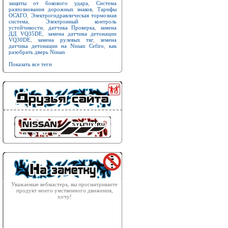
защиты от бокового удара
,
Система
разпознования дорожных знаков
,
Тарифы
ОСАГО
,
Электрогидравлическая тормозная
система
,
Электронный контроль
устойчивости
,
датчика Проверка
,
замена
ДД VQ35DE
,
замена датчика детонации
VQ30DE
,
замена рулевых тяг
,
земена
датчика детонации на Nissan Cefiro
,
как
разобрать дверь Nissan
Показать все теги
Уважаемые вебмастера, вы просматриваете
продукт моего умственного движения,
хочу!