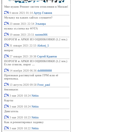
Мне нужен Ремонт систем отопления в Москве!
9 июля 2021 01:14
Артур Главнов
Музыку на каких сайтах слушаете?
23 июня 2021 22:54
Эльвира
нужна эл.схема на ФУГА
19 июня 2021 23:51
rustem006
ПОРОГИ и АРКИ ИЗ ОЦИНКОВКИ (1.2 мм.)
31 января 2021 22:53
Aleksej_5
вопрос
27 января 2021 20:38
Сергей Крантов
ПОРОГИ и АРКИ ИЗ ОЦИНКОВКИ (1.2 мм.)
Если сгнили, порог ...
14 ноября 2020 06:36
ds88888888
Признаки растянутой цепи ГРМ или её
перескока.
13 августа 2020 09:58
Frost_paul
бензонасос
3 мая 2020 18:24
Nebin
Карты
3 мая 2020 18:24
Nebin
Двигатель
3 мая 2020 18:23
Nebin
Как я ремонтировал ходовку
3 мая 2020 18:22
Nebin