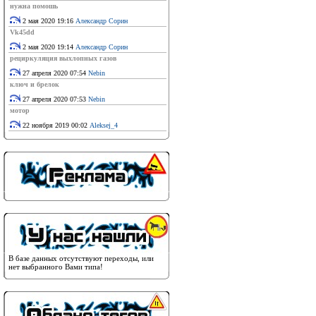
нужна помошь
2 мая 2020 19:16
Александр Сорин
Vk45dd
2 мая 2020 19:14
Александр Сорин
рециркуляция выхлопных газов
27 апреля 2020 07:54
Nebin
ключ и брелок
27 апреля 2020 07:53
Nebin
мотор
22 ноября 2019 00:02
Aleksej_4
В базе данных отсутствуют переходы, или
нет выбранного Вами типа!