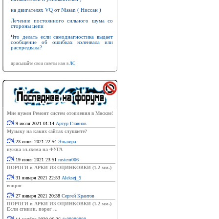
на двигателях VQ от Nissan ( Ниссан )
Лечение постоянного сильного шума со
стороны цепи
Что делать если самодиагностика выдает
сообщение об ошибках коленвала или
распредвала?
присылайте свои советы нам в
ЛС
Мне нужен Ремонт систем отопления в Москве!
9 июля 2021 01:14
Артур Главнов
Музыку на каких сайтах слушаете?
23 июня 2021 22:54
Эльвира
нужна эл.схема на ФУГА
19 июня 2021 23:51
rustem006
ПОРОГИ и АРКИ ИЗ ОЦИНКОВКИ (1.2 мм.)
31 января 2021 22:53
Aleksej_5
вопрос
27 января 2021 20:38
Сергей Крантов
ПОРОГИ и АРКИ ИЗ ОЦИНКОВКИ (1.2 мм.)
Если сгнили, порог ...