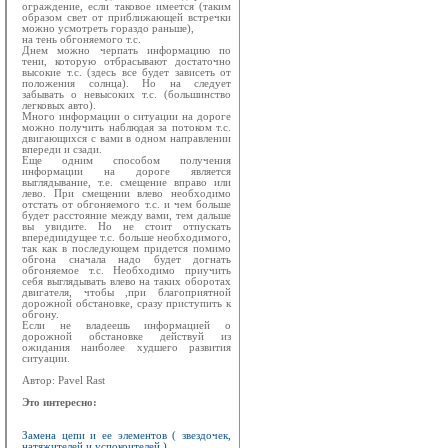
ограждение, если таковое имеется (таким
образом свет от приближающей встречки
можно усмотреть гораздо раньше),
на тень обгоняемого т.с.
Днем можно черпать информацию по
тени, которую отбрасывают достаточно
высокие т.с. (здесь все будет зависеть от
положения солнца). Но на следует
забывать о невысоких т.с. (большинство
легковых авто).
Много информации о ситуации на дороге
можно получить наблюдая за потоком т.с.
двигающихся с вами в одном направлении
впереди и сзади.
Еще одним способом получения
информации на дороге является
выглядывание, т.е. смещение вправо или
лево. При смещении влево необходимо
отстать от обгоняемого т.с. и чем больше
будет расстояние между вами, тем дальше
вы увидите. Но не стоит отпускать
впередиидущее т.с. больше необходимого,
так как в последующем придется помимо
обгона сначала надо будет догнать
обгоняемое т.с. Необходимо приучить
себя выглядывать влево на таких оборотах
двигателя, чтобы ,при благоприятной
дорожной обстановке, сразу приступить к
обгону.
Если не владеешь информацией о
дорожной обстановке действуй из
ожидания наиболее худшего развития
ситуации.
Автор: Pavel Rast
Это интересно:
Замена цепи и ее элементов ( звездочек,
натяжителей и успокоителей )