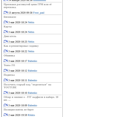
14 ноября 2020 06:36
ds88888888
Признаки растянутой цепи ГРМ или её
перескока.
13 августа 2020 09:58
Frost_paul
бензонасос
3 мая 2020 18:24
Nebin
Карты
3 мая 2020 18:24
Nebin
Двигатель
3 мая 2020 18:23
Nebin
Как я ремонтировал ходовку
3 мая 2020 18:22
Nebin
Обшивка
3 мая 2020 18:17
Babenko
Teana J31
3 мая 2020 18:12
Babenko
Подвеска
3 мая 2020 18:11
Babenko
Получить старый код "поделиться" на
YOUTUBE
3 мая 2020 18:10
Babenko
Обзор и мнение о - FIT надфили в наборе. 10
шт. ...
3 мая 2020 18:09
Babenko
Полиция взяток не берет
2 мая 2020 19:59
Rikkis