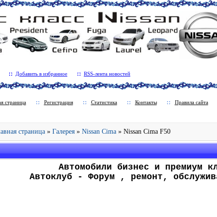
Добавить в избранное
RSS-лента новостей
ая страница
Регистрация
Статистика
Контакты
Правила сайта
Главная страница
»
Галерея
»
Nissan Cima
» Nissan Cima F50
.
Автомобили бизнес и премиум к
Автоклуб - Форум , ремонт, обслужив