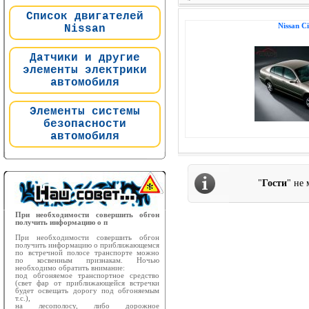
Список двигателей
Nissan C
Nissan
Датчики и другие
элементы электрики
автомобиля
Элементы системы
безопасности
автомобиля
"
Гости
" не
При необходимости совершить обгон
получить информацию о п
При необходимости совершить обгон
получить информацию о приближающемся
по встречной полосе транспорте можно
по косвенным признакам. Ночью
необходимо обратить внимание:
под обгоняемое транспортное средство
(свет фар от приближающейся встречки
будет освещать дорогу под обгоняемым
т.с.),
на лесополосу, либо дорожное