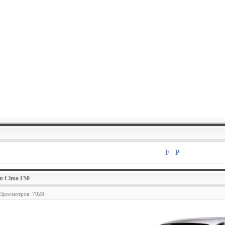
F
P
an Cima F50
 Просмотров: 7928