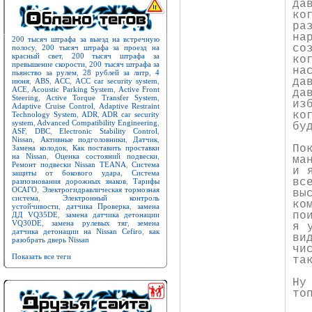
да
ко
ра
на
200 тысяч штрафа за выезд на встречную
со
полосу
,
200 тысяч штрафа за проезд на
красный свет
,
200 тысяч штрафа за
ко
превышение скорости
,
200 тысяч штрафа за
на
пьянство за рулем
,
28 рублей за литр
,
4
да
июня
,
ABS
,
ACC
,
ACC car security system
,
ACE
,
Acoustic Parking System
,
Active Front
да
Steering
,
Active Torque Transfer System
,
из
Adaptive Cruise Control
,
Adaptive Restraint
ко
Technology System
,
ADR
,
ADR car security
system
,
Advanced Compatibility Engineering
,
бу
ASF
,
DBC
,
Electronic Stability Control
,
Nissan
,
Активные подголовники
,
Датчик
,
По
Замена колодок
,
Как поставить проставки
на Nissan
,
Оценка состояний подвески
,
ма
Ремонт подвески Nissan TEANA
,
Система
и 
защиты от бокового удара
,
Система
вс
разпознования дорожных знаков
,
Тарифы
ОСАГО
,
Электрогидравлическая тормозная
вы
система
,
Электронный контроль
ко
устойчивости
,
датчика Проверка
,
замена
по
ДД VQ35DE
,
замена датчика детонации
VQ30DE
,
замена рулевых тяг
,
земена
я 
датчика детонации на Nissan Cefiro
,
как
ви
разобрать дверь Nissan
чи
Показать все теги
та
Ну
то