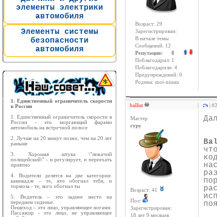
элементы электрики
автомобиля
Возраст: 29
Элементы системы
Зарегистрирован:
В начале темы
безопасности
Сообщений: 12
автомобиля
Репутация: 8
Поблагодарил: 1
Поблагодарили: 4
Предупреждений: 0
Родина: moi-nissan
1. Единственный ограничитель скорости
ballist
|
| #
в России
1. Единственный ограничитель скорости в
Да
Мастер
России - это моргающий фарами
гуру
автомобиль на встречной полосе
2. Лучше на 20 минут позже, чем на 20 лет
Ba
раньше
чт
3. Хорошая штука \"лежачий
ко
полицейский\" - и регулирует, и переехать
на
приятно
ра
4. Водители делятся на две категории:
по
камикадзе – те, кто обогнал тебя, и
тормоза - те, кого обогнал ты
ра
Возраст: 41
ис
5. Водитель – это заднее место на
Пол:
переднем сиденье.
по
Пешеход – это лицо, управляющее ногами.
Зарегистрирован:
Пассажир - это лицо, не управляющее
18 лет 9 месяцев