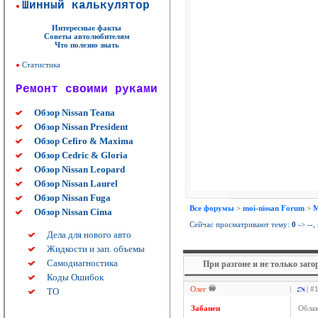
Шинный калькулятор
Интересные факты
Советы автолюбителям
Что полезно знать
Статистика
Ремонт своими руками
Обзор Nissan Teana
Обзор Nissan President
Обзор Cefiro & Maxima
Обзор Cedric & Gloria
Обзор Nissan Leopard
Обзор Nissan Laurel
Обзор Nissan Fuga
Все форумы
>
moi-nissan Forum
>
М
Обзор Nissan Cima
Сейчас просматривают тему:
0
->
--
,
Дела для нового авто
Жидкости и зап. объемы
Самодиагностика
При разгоне и не только заг
Коды Ошибок
Олег
|
| #
ТО
Забанен
Облак