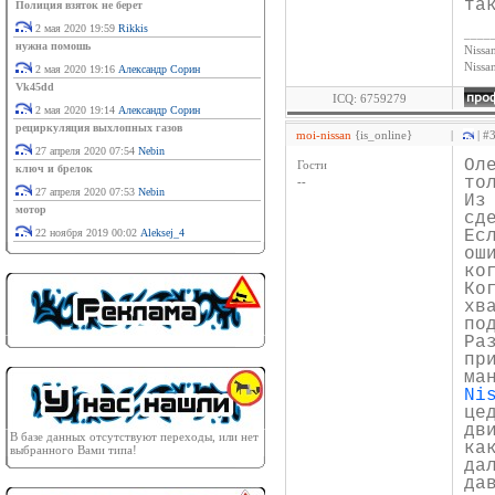
та
Полиция взяток не берет
2 мая 2020 19:59
Rikkis
____
нужна помошь
Nissan
Niss
2 мая 2020 19:16
Александр Сорин
Vk45dd
ICQ: 6759279
2 мая 2020 19:14
Александр Сорин
рециркуляция выхлопных газов
moi-nissan
{is_online}
|
| #
27 апреля 2020 07:54
Nebin
Ол
Гости
ключ и брелок
то
--
27 апреля 2020 07:53
Nebin
Из
мотор
сд
22 ноября 2019 00:02
Aleksej_4
Ес
ош
ко
Ко
хв
по
Ра
пр
ма
Ni
це
дв
В базе данных отсутствуют переходы, или нет
ка
выбранного Вами типа!
да
да