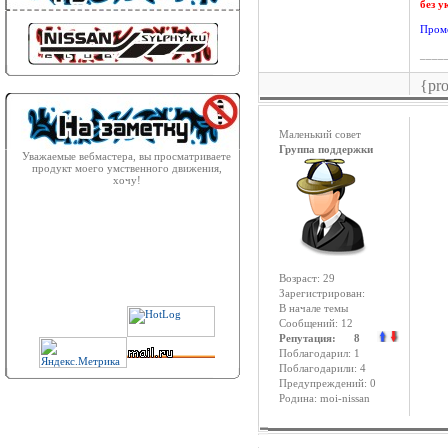
без у
Пром
____
{pr
Маленький совет
Группа поддержки
Уважаемые вебмастера, вы просматриваете
продукт моего умственного движения,
хочу!
Возраст: 29
Зарегистрирован:
В начале темы
Сообщений: 12
Репутация: 8
Поблагодарил: 1
Поблагодарили: 4
Предупреждений: 0
Родина: moi-nissan