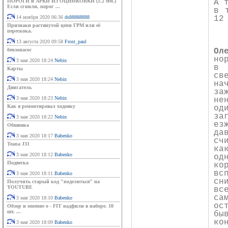
ПОРОГИ и АРКИ ИЗ ОЦИНКОВКИ (1.2 мм.)
А 
Если сгнили, порог ...
в 
14 ноября 2020 06:36
ds88888888
12
Признаки растянутой цепи ГРМ или её
перескока.
13 августа 2020 09:58
Frost_paul
бензонасос
Ол
но
3 мая 2020 18:24
Nebin
в 
Карты
св
3 мая 2020 18:24
Nebin
на
Двигатель
за
3 мая 2020 18:23
Nebin
не
Как я ремонтировал ходовку
од
за
3 мая 2020 18:22
Nebin
ез
Обшивка
да
3 мая 2020 18:17
Babenko
сч
Teana J31
ка
3 мая 2020 18:12
Babenko
од
Подвеска
ко
вс
3 мая 2020 18:11
Babenko
сн
Получить старый код "поделиться" на
YOUTUBE
вс
са
3 мая 2020 18:10
Babenko
ос
Обзор и мнение о - FIT надфили в наборе. 10
шт. ...
бы
ко
3 мая 2020 18:09
Babenko