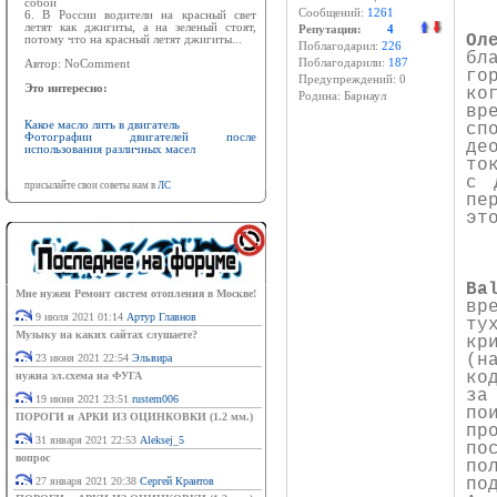
собой
Сообщений:
1261
6. В России водители на красный свет
летят как джигиты, а на зеленый стоят,
Репутация:
4
Ол
потому что на красный летят джигиты...
Поблагодарил:
226
бл
Поблагодарили:
187
Автор: NoComment
го
Предупреждений: 0
Это интересно:
ко
Родина: Барнаул
вр
Какое масло лить в двигатель
сп
Фотографии двигателей после
де
использования различных масел
то
с 
присылайте свои советы нам в
ЛС
пе
эт
Ba
Мне нужен Ремонт систем отопления в Москве!
вр
9 июля 2021 01:14
Артур Главнов
ту
Музыку на каких сайтах слушаете?
кр
(н
23 июня 2021 22:54
Эльвира
ко
нужна эл.схема на ФУГА
за
19 июня 2021 23:51
rustem006
по
ПОРОГИ и АРКИ ИЗ ОЦИНКОВКИ (1.2 мм.)
пр
31 января 2021 22:53
Aleksej_5
по
вопрос
по
27 января 2021 20:38
Сергей Крантов
по