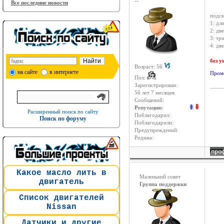
--
Все последние новости
подск
1: дл
2: дв
3: тр
4: дв
без у
Возраст: 56
на сайте
в интернете
Пром
Пол:
Зарегистрирован:
____
56 лет 7 месяцев
Сообщений:
Репутация:
Расширенный поиск по сайту
Поблагодарил:
Поиск по форуму
Поблагодарили:
Предупреждений:
Родина:
Какое масло лить в
Маленький совет
двигатель
Группа поддержки
Список двигателей
Nissan
Датчики и другие