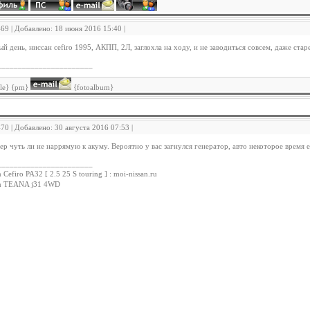
469 | Добавлено: 18 июня 2016 15:40 |
й день, ниссан cefiro 1995, АКПП, 2Л, заглохла на ходу, и не заводиться совсем, даже ста
_______________________
ile} {pm}
{fotoalbum}
470 | Добавлено: 30 августа 2016 07:53 |
ер чуть ли не наррямую к акуму. Вероятно у вас загнулся генератор, авто некоторое время 
_______________________
 Cefiro PA32 [ 2.5 25 S touring ] : moi-nissan.ru
an TEANA j31 4WD