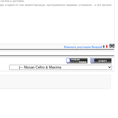
 систем и датчиков.
рку в каком-то там шланге/проводе, прогрызенную мышами, устранили - и всё прошло
Изменить репутацию
Валерий