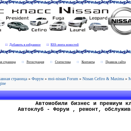
Добавить в избранное
RSS-лента новостей
ая страница
Регистрация
Статистика
Контакты
Правила сайта
Главная страница
»
Форум
»
moi-nissan Forum
»
Nissan Cefiro & Maxima
»
М
gine
.
Автомобили бизнес и премиум к
Автоклуб - Форум , ремонт, обслужив