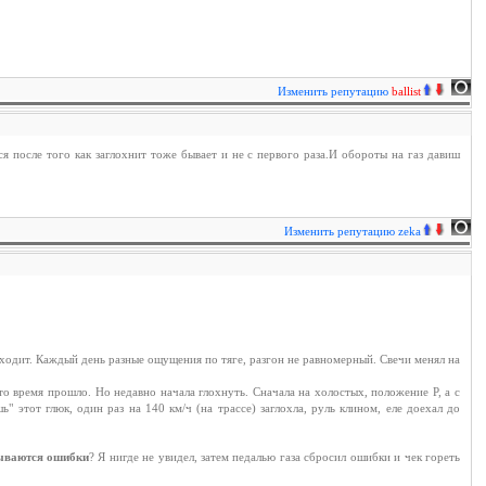
Изменить репутацию
ballist
я после того как заглохнит тоже бывает и не с первого раза.И обороты на газ давиш
Изменить репутацию
zeka
оходит. Каждый день разные ощущения по тяге, разгон не равномерный. Свечи менял на
то время прошло. Но недавно начала глохнуть. Сначала на холостых, положение Р, а с
" этот глюк, один раз на 140 км/ч (на трассе) заглохла, руль клином, еле доехал до
зываются ошибки
? Я нигде не увидел, затем педалью газа сбросил ошибки и чек гореть