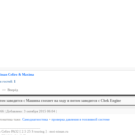
issan Cefiro & Maxima
 и гостей:
1
2
>>
Вперёд
том заводится с Машина глохнет на ходу и потом заводится с Chek Engine
466 | Добавлено: 3 октября 2015 06:04 |
томатика таже.
Самодиагностика
+
проверка давления в топливной системе
_______________________
 Cefiro PA32 [ 2.5 25 S touring ] : moi-nissan.ru