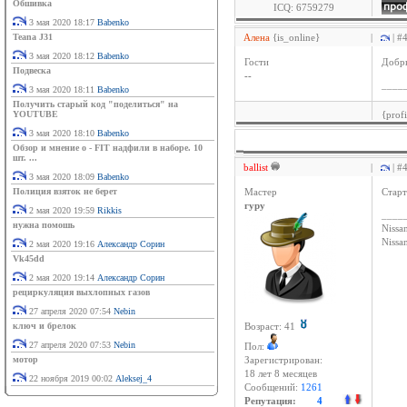
Обшивка
ICQ: 6759279
3 мая 2020 18:17
Babenko
Teana J31
Алена
{is_online}
|
| #
3 мая 2020 18:12
Babenko
Гости
Добры
Подвеска
--
____
3 мая 2020 18:11
Babenko
Получить старый код "поделиться" на
YOUTUBE
{prof
3 мая 2020 18:10
Babenko
Обзор и мнение о - FIT надфили в наборе. 10
шт. ...
ballist
|
| #
3 мая 2020 18:09
Babenko
Полиция взяток не берет
Мастер
Старт
гуру
2 мая 2020 19:59
Rikkis
____
нужна помошь
Nissan
Niss
2 мая 2020 19:16
Александр Сорин
Vk45dd
2 мая 2020 19:14
Александр Сорин
рециркуляция выхлопных газов
27 апреля 2020 07:54
Nebin
ключ и брелок
Возраст: 41
27 апреля 2020 07:53
Nebin
Пол:
мотор
Зарегистрирован:
18 лет 8 месяцев
22 ноября 2019 00:02
Aleksej_4
Сообщений:
1261
Репутация:
4