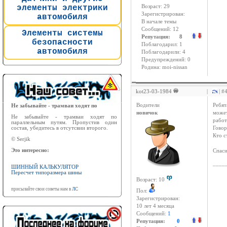
элементы электрики
Возраст: 29
Зарегистрирован:
автомобиля
В начале темы
Сообщений: 12
Элементы системы
Репутация: 8
безопасности
Поблагодарил: 1
автомобиля
Поблагодарили: 4
Предупреждений: 0
Родина: moi-nissan
kot23-03-1984
|
| #
Водители
Ребят
Не забывайте - трамваи ходят по
новичок
может
Не забывайте - трамваи ходят по
работ
параллельным путям. Пропустив один
состав, убедитесь в отсутсвии второго.
Говор
Кто с
© Serjik
Это интересно:
Спас
____
ШИННЫЙ КАЛЬКУЛЯТОР
Пересчет типоразмера шины
Возраст: 10
присылайте свои советы нам в
ЛС
Пол:
Зарегистрирован:
10 лет 4 месяцa
Сообщений:
1
Репутация:
0