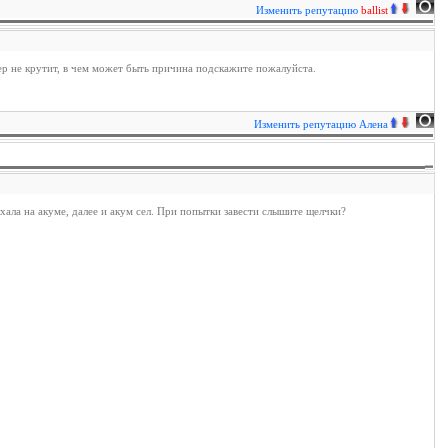
Изменить репутацию
ballist
рер не крутит, в чем может быть причина подскажите пожалуйста.
Изменить репутацию
Алена
ехала на акуме, далее и акум сел. При попытки завести слышите щелчки?