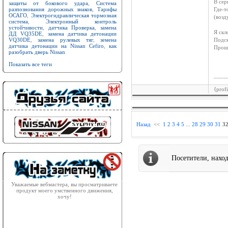
В сер
защиты от бокового удара
,
Система
разпознования дорожных знаков
,
Тарифы
Где-т
ОСАГО
,
Электрогидравлическая тормозная
(возд
система
,
Электронный контроль
устойчивости
,
датчика Проверка
,
замена
Я скл
ДД VQ35DE
,
замена датчика детонации
VQ30DE
,
замена рулевых тяг
,
земена
Подск
датчика детонации на Nissan Cefiro
,
как
Прошу
разобрать дверь Nissan
Показать все теги
____
{prof
Назад
<<
1
2
3
4
5
...
28
29
30
31
3
Посетители, нахо
Уважаемые вебмастера, вы просматриваете
продукт моего умственного движения,
хочу!