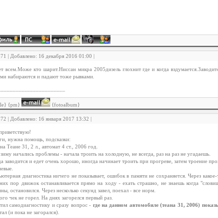
471 | Добавлено: 16 декабря 2016 01:00 |
т всем.Може кто шарит.Ниссан микра 2005дизель глохнит где и когда вздумается.Заводитс
ми набираются и падают тоже рывками.
_______________________
ile} {pm}
{fotoalbum}
472 | Добавлено: 16 января 2017 13:32 |
приветствую!
ги, нужна помощь, подсказки:
на Теане 31, 2 л., автомат 4 ст., 2006 год.
 зиму начались проблемы - начала троить на холодную, не всегда, раз на раз не угадаешь.
а заводится и едет очень хорошо, иногда начинает троить при прогреве, затем троение пр
евые.
ютерная диагностика ничего не показывает, ошибок в памяти не сохраняется. Через какое-
них пор движок останавливается прямо на ходу - ехать страшно, не знаешь когда "словишь
ны, остановился. Через несколько секунд завел, поехал - все норм.
ого чек не горел. На днях загорелся первый раз.
тил самодиагностику и сразу вопрос -
где на данном автомобиле (теана 31, 2006) пока
тал (и пока не загорался).