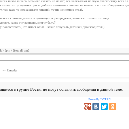
висах никто ничего дельного сказать не может, все навязывают полную диагностику всех эл.
о читал, что у мужика при подобных симптомах ничего не нашли, а потом обнаружили ды
ух там куда-то подсасывало лишний, точно не помню куда).
оняюсь к замене датчиков детонации и распредвала, возможно холостого хода.
ажите, какие тут варианты могут быть?
 посоветовать, кто имеет опыт, - какие покупать датчики (производители).
_______________________
ile} {pm}
{fotoalbum}
2
>>
Вперёд
дящиеся в группе
Гости
, не могут оставлять сообщения в данной теме.
Powered by TWSF 1.7.1