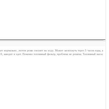
т нормально...потом резко глохнет на ходу. Может заглохнуть через 5 часов езды, а
-10, заводит и едет. Поменял топливный фильтр, проблема не решена. Топливный насос