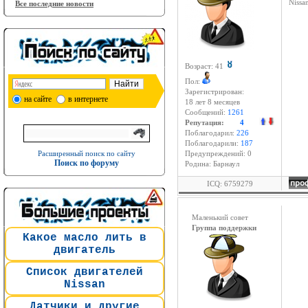
Niss
Все последние новости
Возраст: 41
Пол:
Зарегистрирован:
на сайте
в интернете
18 лет 8 месяцев
Сообщений:
1261
Репутация:
4
Поблагодарил:
226
Поблагодарили:
187
Расширенный поиск по сайту
Предупреждений: 0
Поиск по форуму
Родина: Барнаул
ICQ: 6759279
Маленький совет
Группа поддержки
Какое масло лить в
двигатель
Список двигателей
Nissan
Датчики и другие