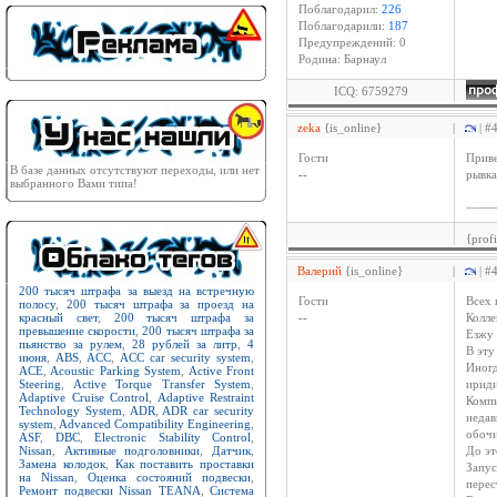
Поблагодарил:
226
Поблагодарили:
187
Предупреждений: 0
Родина: Барнаул
ICQ: 6759279
zeka
{is_online}
|
| #
Гости
Приве
В базе данных отсутствуют переходы, или нет
--
рывка
выбранного Вами типа!
____
{prof
Валерий
{is_online}
|
| #
200 тысяч штрафа за выезд на встречную
Гости
Всех 
полосу
,
200 тысяч штрафа за проезд на
красный свет
,
200 тысяч штрафа за
--
Колле
превышение скорости
,
200 тысяч штрафа за
Езжу 
пьянство за рулем
,
28 рублей за литр
,
4
В эту
июня
,
ABS
,
ACC
,
ACC car security system
,
Иногд
ACE
,
Acoustic Parking System
,
Active Front
Steering
,
Active Torque Transfer System
,
ириди
Adaptive Cruise Control
,
Adaptive Restraint
Компь
Technology System
,
ADR
,
ADR car security
недав
system
,
Advanced Compatibility Engineering
,
обочи
ASF
,
DBC
,
Electronic Stability Control
,
Nissan
,
Активные подголовники
,
Датчик
,
До эт
Замена колодок
,
Как поставить проставки
Запус
на Nissan
,
Оценка состояний подвески
,
перес
Ремонт подвески Nissan TEANA
,
Система