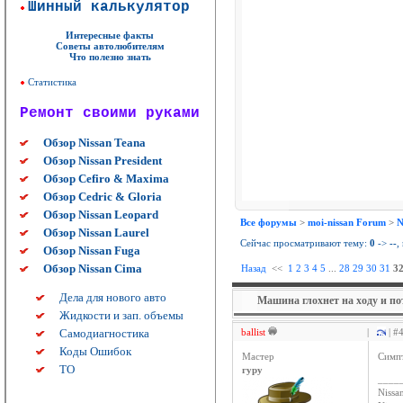
Шинный калькулятор
Интересные факты
Советы автолюбителям
Что полезно знать
Статистика
Ремонт своими руками
Обзор Nissan Teana
Обзор Nissan President
Обзор Cefiro & Maxima
Обзор Cedric & Gloria
Обзор Nissan Leopard
Все форумы
>
moi-nissan Forum
>
N
Обзор Nissan Laurel
Сейчас просматривают тему:
0
->
--
,
Обзор Nissan Fuga
Обзор Nissan Cima
Назад
<<
1
2
3
4
5
...
28
29
30
31
3
Дела для нового авто
Машина глохнет на ходу и по
Жидкости и зап. объемы
Самодиагностика
ballist
|
| #
Коды Ошибок
Мастер
Симп
ТО
гуру
____
Nissan