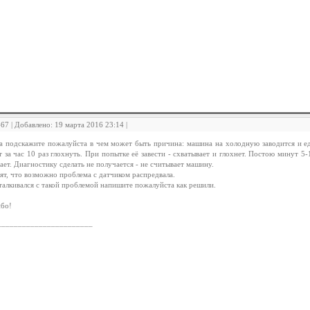
467 | Добавлено: 19 марта 2016 23:14 |
а подскажите пожалуйста в чем может быть причина: машина на холодную заводится и еде
 за час 10 раз глохнуть. При попытке её завести - схватывает и глохнет. Постою минут 5
ает. Диагностику сделать не получается - не считывает машину.
ят, что возможно проблема с датчиком распредвала.
талкивался с такой проблемой напишите пожалуйста как решили.
ибо!
_______________________