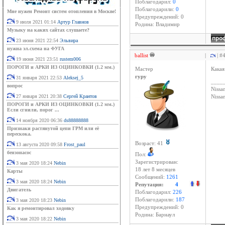
Поблагодарил:
0
Поблагодарили:
0
Мне нужен Ремонт систем отопления в Москве!
Предупреждений: 0
9 июля 2021 01:14
Артур Главнов
Родина: Владимир
Музыку на каких сайтах слушаете?
23 июня 2021 22:54
Эльвира
нужна эл.схема на ФУГА
ballist
|
| #
19 июня 2021 23:51
rustem006
ПОРОГИ и АРКИ ИЗ ОЦИНКОВКИ (1.2 мм.)
Мастер
Какая
гуру
31 января 2021 22:53
Aleksej_5
____
вопрос
Nissan
27 января 2021 20:38
Сергей Крантов
Niss
ПОРОГИ и АРКИ ИЗ ОЦИНКОВКИ (1.2 мм.)
Если сгнили, порог ...
14 ноября 2020 06:36
ds88888888
Признаки растянутой цепи ГРМ или её
перескока.
Возраст: 41
13 августа 2020 09:58
Frost_paul
бензонасос
Пол:
Зарегистрирован:
3 мая 2020 18:24
Nebin
18 лет 8 месяцев
Карты
Сообщений:
1261
3 мая 2020 18:24
Nebin
Репутация:
4
Двигатель
Поблагодарил:
226
Поблагодарили:
187
3 мая 2020 18:23
Nebin
Предупреждений: 0
Как я ремонтировал ходовку
Родина: Барнаул
3 мая 2020 18:22
Nebin