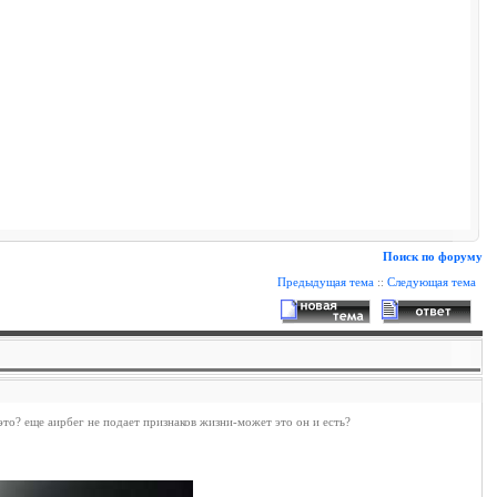
Поиск по форуму
Предыдущая тема
::
Следующая тема
это? еще аирбег не подает признаков жизни-может это он и есть?