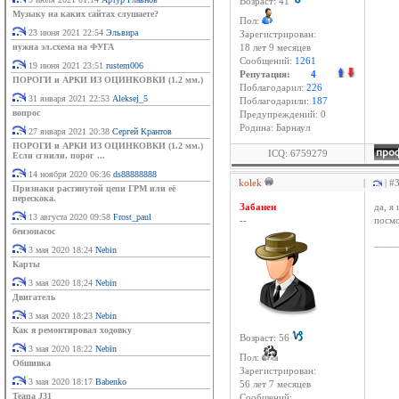
Возраст: 41
Музыку на каких сайтах слушаете?
Пол:
23 июня 2021 22:54
Эльвира
Зарегистрирован:
нужна эл.схема на ФУГА
18 лет 9 месяцев
Сообщений:
1261
19 июня 2021 23:51
rustem006
Репутация:
4
ПОРОГИ и АРКИ ИЗ ОЦИНКОВКИ (1.2 мм.)
Поблагодарил:
226
31 января 2021 22:53
Aleksej_5
Поблагодарили:
187
вопрос
Предупреждений: 0
Родина: Барнаул
27 января 2021 20:38
Сергей Крантов
ПОРОГИ и АРКИ ИЗ ОЦИНКОВКИ (1.2 мм.)
ICQ: 6759279
Если сгнили, порог ...
14 ноября 2020 06:36
ds88888888
kolek
|
| #
Признаки растянутой цепи ГРМ или её
перескока.
Забанен
да, я
13 августа 2020 09:58
Frost_paul
--
посмо
бензонасос
____
3 мая 2020 18:24
Nebin
Карты
3 мая 2020 18:24
Nebin
Двигатель
3 мая 2020 18:23
Nebin
Как я ремонтировал ходовку
Возраст: 56
3 мая 2020 18:22
Nebin
Пол:
Обшивка
Зарегистрирован:
3 мая 2020 18:17
Babenko
56 лет 7 месяцев
Teana J31
Сообщений: