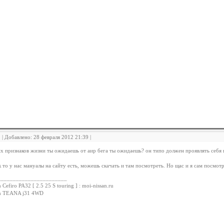
2 | Добавлено: 28 февраля 2012 21:39 |
их признаков жизни ты ожидаешь от аир бега ты ожидаешь? он типо должен проявлять себя п
к то у нас мануалы на сайту есть, можешь скачать и там посмотреть. Но щас и я сам посмо
_______________________
 Cefiro PA32 [ 2.5 25 S touring ] : moi-nissan.ru
an TEANA j31 4WD