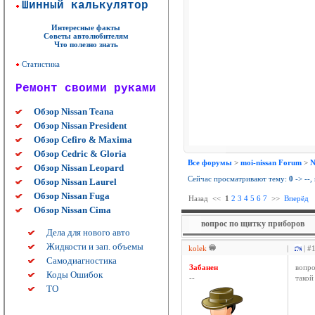
Шинный калькулятор
Интересные факты
Советы автолюбителям
Что полезно знать
Статистика
Ремонт своими руками
Обзор Nissan Teana
Обзор Nissan President
Обзор Cefiro & Maxima
Обзор Cedric & Gloria
Все форумы
>
moi-nissan Forum
>
N
Обзор Nissan Leopard
Сейчас просматривают тему:
0
->
--
,
Обзор Nissan Laurel
Обзор Nissan Fuga
Назад
<<
1
2
3
4
5
6
7
>>
Вперёд
Обзор Nissan Cima
вопрос по щитку приборов
Дела для нового авто
Жидкости и зап. объемы
kolek
|
| #
Самодиагностика
Забанен
вопро
Коды Ошибок
--
такой
ТО