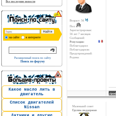
Все последние новости
Возраст: 56
Пол:
Зарегистрирован:
56 лет 7 месяцев
на сайте
в интернете
Сообщений:
Репутация:
Поблагодарил:
Поблагодарили:
Предупреждений:
Родина:
Расширенный поиск по сайту
Поиск по форуму
____
Какое масло лить в
двигатель
Список двигателей
Nissan
Маленький совет
Группа поддержки
Датчики и другие