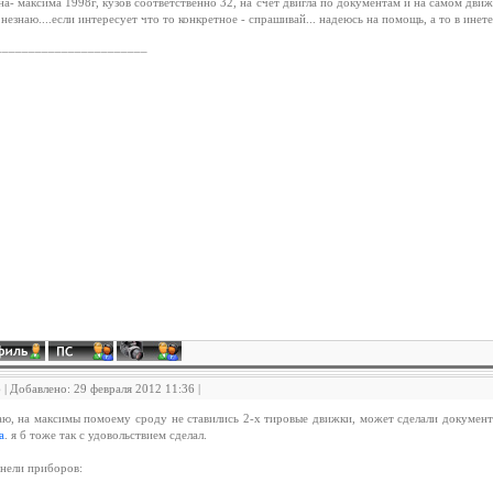
а- максима 1998г, кузов соответственно 32, на счет двигла по документам и на самом движ
 незнаю....если интересует что то конкретное - спрашивай... надеюсь на помощь, а то в инете
_______________________
6 | Добавлено: 29 февраля 2012 11:36 |
аю, на максимы помоему сроду не ставились 2-х тировые движки, может сделали документ
а
. я б тоже так с удовольствием сделал.
нели приборов: