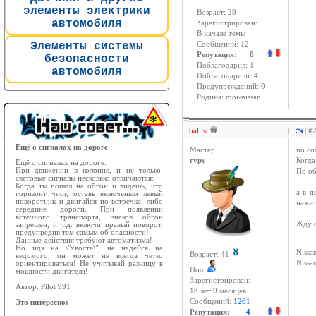
элементы электрики
Возраст: 29
автомобиля
Зарегистрирован:
В начале темы
Элементы системы
Сообщений: 12
Репутация: 8
безопасности
Поблагодарил: 1
автомобиля
Поблагодарили: 4
Предупреждений: 0
Родина: moi-nissan
ballist
|
| #
Ещё о сигналах на дороге
Мастер
по с
гуру
Когда
Ещё о сигналах на дороге:
При движении в колонне, и не только,
По об
световые сигналы несколько отличаются:
Когда ты пошел на обгон и видешь, что
а в п
горизонт чист, оставь включеным левый
поворотник и двигайся по встречке, либо
нажат
середине дороги. При появлении
встечного транспорта, знаков обгон
Жду о
запрещен, и т.д. включи правый поворот,
предупредив тем самым об опасности!
Данные действия требуют автоматизма!
____
Но идя на \"хвосте\", не надейся на
Nissan
Возраст: 41
ведомого, он может не всегда четко
Niss
ориентироваться! Не учитывай разницу в
Пол:
мощности двигателя!
Зарегистрирован:
Автор: Pilot 991
18 лет 9 месяцев
Сообщений:
1261
Это интересно:
Репутация:
4