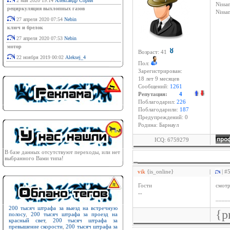
2 мая 2020 19:14
Александр Сорин
Nissan
рециркуляция выхлопных газов
Niss
27 апреля 2020 07:54
Nebin
ключ и брелок
27 апреля 2020 07:53
Nebin
мотор
Возраст: 41
22 ноября 2019 00:02
Aleksej_4
Пол:
Зарегистрирован:
18 лет 9 месяцев
Сообщений:
1261
Репутация:
4
Поблагодарил:
226
Поблагодарили:
187
Предупреждений: 0
Родина: Барнаул
ICQ: 6759279
В базе данных отсутствуют переходы, или нет
выбранного Вами типа!
vik
{is_online}
|
| #
Гости
смотр
--
____
200 тысяч штрафа за выезд на встречную
{p
полосу
,
200 тысяч штрафа за проезд на
красный свет
,
200 тысяч штрафа за
превышение скорости
,
200 тысяч штрафа за