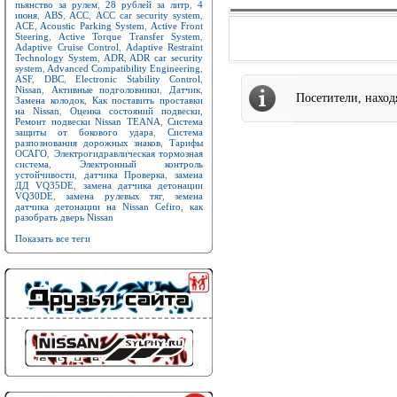
пьянство за рулем
,
28 рублей за литр
,
4
июня
,
ABS
,
ACC
,
ACC car security system
,
ACE
,
Acoustic Parking System
,
Active Front
Steering
,
Active Torque Transfer System
,
Adaptive Cruise Control
,
Adaptive Restraint
Technology System
,
ADR
,
ADR car security
system
,
Advanced Compatibility Engineering
,
ASF
,
DBC
,
Electronic Stability Control
,
Nissan
,
Активные подголовники
,
Датчик
,
Посетители, нахо
Замена колодок
,
Как поставить проставки
на Nissan
,
Оценка состояний подвески
,
Ремонт подвески Nissan TEANA
,
Система
защиты от бокового удара
,
Система
разпознования дорожных знаков
,
Тарифы
ОСАГО
,
Электрогидравлическая тормозная
система
,
Электронный контроль
устойчивости
,
датчика Проверка
,
замена
ДД VQ35DE
,
замена датчика детонации
VQ30DE
,
замена рулевых тяг
,
земена
датчика детонации на Nissan Cefiro
,
как
разобрать дверь Nissan
Показать все теги