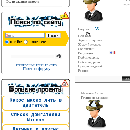
Все последние новости
резул
____
Возраст: 56
Пол:
Зарегистрирован:
на сайте
в интернете
56 лет 7 месяцев
Сообщений:
Репутация:
Поблагодарил:
Поблагодарили:
Расширенный поиск по сайту
Предупреждений:
Поиск по форуму
Родина:
Маленький совет
Группа поддержки
Какое масло лить в
двигатель
Список двигателей
Nissan
Датчики и другие