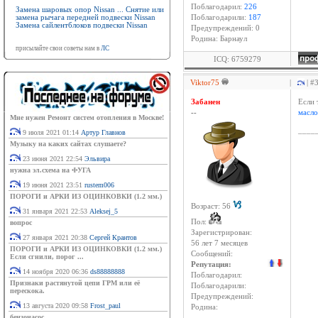
Поблагодарил:
226
Замена шаровых опор Nissan ... Снятие или
замена рычага передней подвески Nissan
Поблагодарили:
187
Замена сайлентблоков подвески Nissan
Предупреждений: 0
Родина: Барнаул
присылайте свои советы нам в
ЛС
ICQ: 6759279
Viktor75
|
| #
Забанен
Если 
--
масло
Мне нужен Ремонт систем отопления в Москве!
____
9 июля 2021 01:14
Артур Главнов
Музыку на каких сайтах слушаете?
23 июня 2021 22:54
Эльвира
нужна эл.схема на ФУГА
19 июня 2021 23:51
rustem006
ПОРОГИ и АРКИ ИЗ ОЦИНКОВКИ (1.2 мм.)
Возраст: 56
31 января 2021 22:53
Aleksej_5
Пол:
вопрос
Зарегистрирован:
27 января 2021 20:38
Сергей Крантов
56 лет 7 месяцев
ПОРОГИ и АРКИ ИЗ ОЦИНКОВКИ (1.2 мм.)
Сообщений:
Если сгнили, порог ...
Репутация:
14 ноября 2020 06:36
ds88888888
Поблагодарил:
Признаки растянутой цепи ГРМ или её
Поблагодарили:
перескока.
Предупреждений:
13 августа 2020 09:58
Frost_paul
Родина:
бензонасос