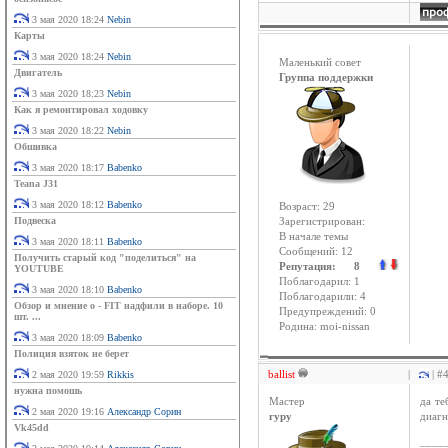
3 мая 2020 18:24
Nebin
Карты
3 мая 2020 18:24
Nebin
Маленький совет
Двигатель
Группа поддержки
3 мая 2020 18:23
Nebin
Как я ремонтировал ходовку
3 мая 2020 18:22
Nebin
Обшивка
3 мая 2020 18:17
Babenko
Teana J31
3 мая 2020 18:12
Babenko
Возраст: 29
Подвеска
Зарегистрирован:
В начале темы
3 мая 2020 18:11
Babenko
Сообщений: 12
Получить старый код "поделиться" на
Репутация: 8
YOUTUBE
Поблагодарил: 1
3 мая 2020 18:10
Babenko
Поблагодарили: 4
Обзор и мнение о - FIT надфили в наборе. 10
Предупреждений: 0
шт. ...
Родина: moi-nissan
3 мая 2020 18:09
Babenko
Полиция взяток не берет
ballist
|
| #
2 мая 2020 19:59
Rikkis
нужна помошь
Мастер
да те
2 мая 2020 19:16
Александр Сорин
гуру
диагн
Vk45dd
____