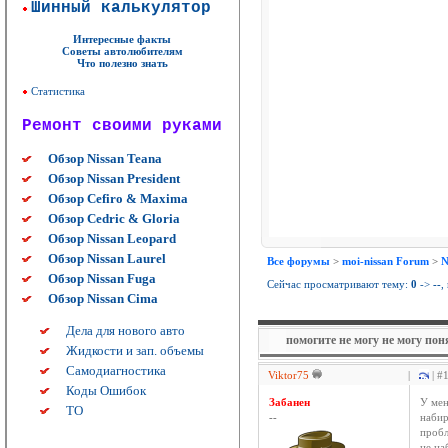
Шинный калькулятор
Интересные факты
Советы автолюбителям
Что полезно знать
Статистика
Ремонт своими руками
Обзор Nissan Teana
Обзор Nissan President
Обзор Cefiro & Maxima
Обзор Cedric & Gloria
Обзор Nissan Leopard
Обзор Nissan Laurel
Все форумы
>
moi-nissan Forum
>
N
Обзор Nissan Fuga
Сейчас просматривают тему:
0
->
--
,
Обзор Nissan Cima
Дела для нового авто
помогите не могу не могу пон
Жидкости и зап. объемы
Самодиагностика
Viktor75
|
| #
Коды Ошибок
Забанен
У мен
ТО
--
набир
пробл
не на