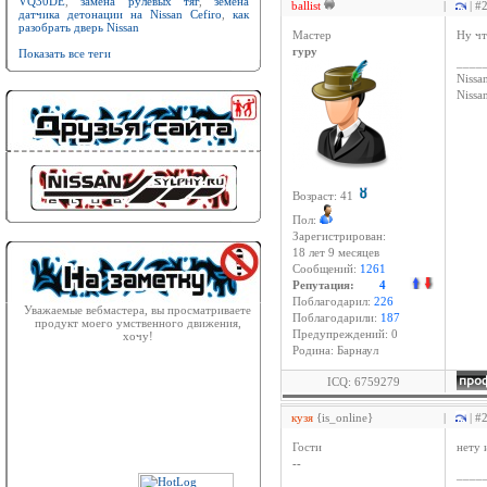
VQ30DE
,
замена рулевых тяг
,
земена
ballist
|
| #
датчика детонации на Nissan Cefiro
,
как
разобрать дверь Nissan
Мастер
Ну чт
гуру
Показать все теги
____
Nissan
Niss
Возраст: 41
Пол:
Зарегистрирован:
18 лет 9 месяцев
Сообщений:
1261
Репутация:
4
Поблагодарил:
226
Уважаемые вебмастера, вы просматриваете
Поблагодарили:
187
продукт моего умственного движения,
Предупреждений: 0
хочу!
Родина: Барнаул
ICQ: 6759279
кузя
{is_online}
|
| #
Гости
нету 
--
____