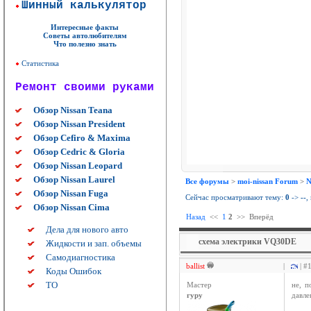
Шинный калькулятор
Интересные факты
Советы автолюбителям
Что полезно знать
Статистика
Ремонт своими руками
Обзор Nissan Teana
Обзор Nissan President
Обзор Cefiro & Maxima
Обзор Cedric & Gloria
Обзор Nissan Leopard
Обзор Nissan Laurel
Все форумы
>
moi-nissan Forum
>
N
Обзор Nissan Fuga
Сейчас просматривают тему:
0
->
--
,
Обзор Nissan Cima
Назад
<<
1
2
>>
Вперёд
Дела для нового авто
схема электрики VQ30DE
Жидкости и зап. объемы
Самодиагностика
ballist
|
| #
Коды Ошибок
ТО
Мастер
не, п
гуру
давле