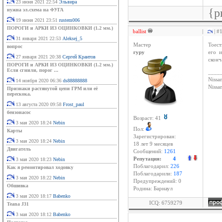
23 июня 2021 22:54
Эльвира
{p
нужна эл.схема на ФУГА
19 июня 2021 23:51
rustem006
ПОРОГИ и АРКИ ИЗ ОЦИНКОВКИ (1.2 мм.)
ballist
|
| #
31 января 2021 22:53
Aleksej_5
Мастер
Тоест
вопрос
гуру
его и
27 января 2021 20:38
Сергей Крантов
сконч
ПОРОГИ и АРКИ ИЗ ОЦИНКОВКИ (1.2 мм.)
Если сгнили, порог ...
____
Nissan
14 ноября 2020 06:36
ds88888888
Niss
Признаки растянутой цепи ГРМ или её
перескока.
13 августа 2020 09:58
Frost_paul
бензонасос
Возраст: 41
3 мая 2020 18:24
Nebin
Пол:
Карты
Зарегистрирован:
3 мая 2020 18:24
Nebin
18 лет 9 месяцев
Двигатель
Сообщений:
1261
Репутация:
4
3 мая 2020 18:23
Nebin
Поблагодарил:
226
Как я ремонтировал ходовку
Поблагодарили:
187
3 мая 2020 18:22
Nebin
Предупреждений: 0
Обшивка
Родина: Барнаул
3 мая 2020 18:17
Babenko
ICQ: 6759279
Teana J31
3 мая 2020 18:12
Babenko