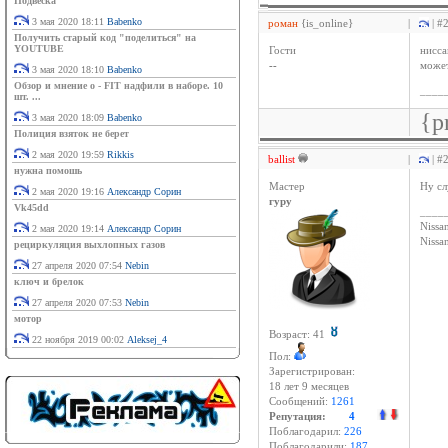
Подвеска
3 мая 2020 18:11
Babenko
роман
{is_online}
|
| #
Получить старый код "поделиться" на
YOUTUBE
Гости
нисс
--
може
3 мая 2020 18:10
Babenko
Обзор и мнение о - FIT надфили в наборе. 10
____
шт. ...
{p
3 мая 2020 18:09
Babenko
Полиция взяток не берет
2 мая 2020 19:59
Rikkis
ballist
|
| #
нужна помошь
Мастер
Ну сл
2 мая 2020 19:16
Александр Сорин
гуру
Vk45dd
____
Nissan
2 мая 2020 19:14
Александр Сорин
Niss
рециркуляция выхлопных газов
27 апреля 2020 07:54
Nebin
ключ и брелок
27 апреля 2020 07:53
Nebin
мотор
Возраст: 41
22 ноября 2019 00:02
Aleksej_4
Пол:
Зарегистрирован:
18 лет 9 месяцев
Сообщений:
1261
Репутация:
4
Поблагодарил:
226
Поблагодарили:
187