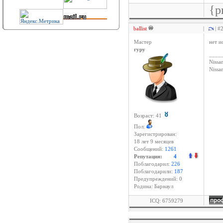
{p
ballist
|
| #
Мастер
нет и
гуру
____
Nissan
Niss
Возраст: 41
Пол:
Зарегистрирован:
18 лет 9 месяцев
Сообщений:
1261
Репутация:
4
Поблагодарил:
226
Поблагодарили:
187
Предупреждений: 0
Родина: Барнаул
ICQ: 6759279