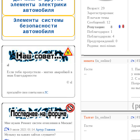
элементы электрики
Возраст: 29
автомобиля
Зарегистрирован:
В начале темы
Элементы системы
Сообщений: 12
безопасности
Репутация: 8
автомобиля
Поблагодарил: 1
Поблагодарили: 4
Предупреждений: 0
Родина: moi-nissan
никита
{is_online}
|
| #
sl
Гости
1. Па
Если тебя пропустили - мигни аварийкой в
--
у нив
знак благодарности
2. С 
© sl
Попро
на вы
присылайте свои советы нам в
ЛС
____
{p
Талгат
{is_online}
|
| #
Мне нужен Ремонт систем отопления в Москве!
Гости
Здрав
9 июля 2021 01:14
Артур Главнов
--
двига
Музыку на каких сайтах слушаете?
____