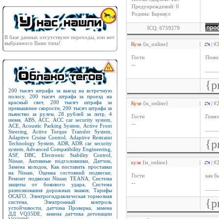
Предупреждений: 0
Родина: Барнаул
ICQ: 6759279
В базе данных отсутствуют переходы, или нет
выбранного Вами типа!
Кузя
{is_online}
|
| #
Гости
Помо
--
____
{p
200 тысяч штрафа за выезд на встречную
полосу
,
200 тысяч штрафа за проезд на
красный свет
,
200 тысяч штрафа за
Кузя
{is_online}
|
| #
превышение скорости
,
200 тысяч штрафа за
пьянство за рулем
,
28 рублей за литр
,
4
Гости
Гонял
июня
,
ABS
,
ACC
,
ACC car security system
,
--
ACE
,
Acoustic Parking System
,
Active Front
____
Steering
,
Active Torque Transfer System
,
Adaptive Cruise Control
,
Adaptive Restraint
{p
Technology System
,
ADR
,
ADR car security
system
,
Advanced Compatibility Engineering
,
ASF
,
DBC
,
Electronic Stability Control
,
Nissan
,
Активные подголовники
,
Датчик
,
кузя
{is_online}
|
| #
Замена колодок
,
Как поставить проставки
на Nissan
,
Оценка состояний подвески
,
Гости
как б
Ремонт подвески Nissan TEANA
,
Система
--
защиты от бокового удара
,
Система
____
разпознования дорожных знаков
,
Тарифы
ОСАГО
,
Электрогидравлическая тормозная
{p
система
,
Электронный контроль
устойчивости
,
датчика Проверка
,
замена
ДД VQ35DE
,
замена датчика детонации