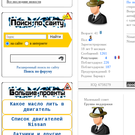
Все последние новости
По п
стере
Вопро
антиф
с одн
вот т
____
Возраст: 41
Nissan
Пол:
Niss
на сайте
в интернете
Зарегистрирован:
18 лет 9 месяцев
Сообщений:
1261
Репутация:
4
Поблагодарил:
226
Расширенный поиск по сайту
Поблагодарили:
187
Поиск по форуму
Предупреждений: 0
Родина: Барнаул
ICQ: 6759279
Маленький совет
Какое масло лить в
Группа поддержки
двигатель
Список двигателей
Nissan
Датчики и другие