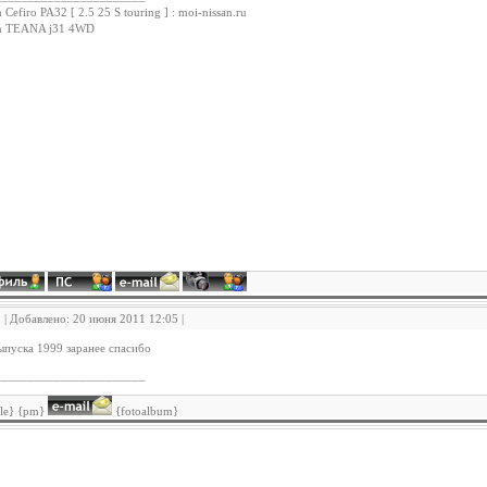
 Cefiro PA32 [ 2.5 25 S touring ] : moi-nissan.ru
an TEANA j31 4WD
3 | Добавлено: 20 июня 2011 12:05 |
ыпуска 1999 заранее спасибо
_______________________
ile} {pm}
{fotoalbum}