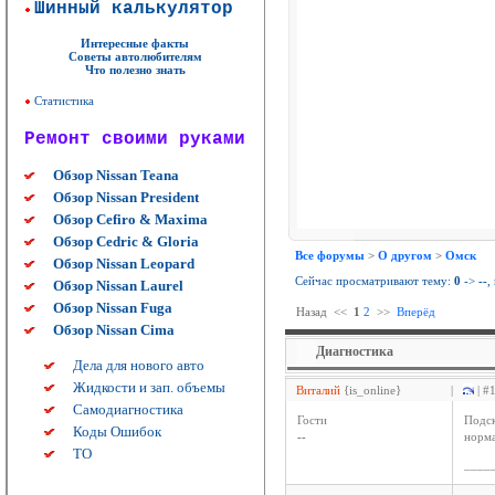
Шинный калькулятор
Интересные факты
Советы автолюбителям
Что полезно знать
Статистика
Ремонт своими руками
Обзор Nissan Teana
Обзор Nissan President
Обзор Cefiro & Maxima
Обзор Cedric & Gloria
Все форумы
>
О другом
>
Омск
Обзор Nissan Leopard
Сейчас просматривают тему:
0
->
--
,
Обзор Nissan Laurel
Обзор Nissan Fuga
Назад
<<
1
2
>>
Вперёд
Обзор Nissan Cima
Диагностика
Дела для нового авто
Жидкости и зап. объемы
Виталий
{is_online}
|
| #
Самодиагностика
Гости
Подск
Коды Ошибок
--
норм
ТО
____