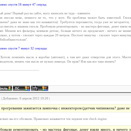
лено спустя 16 минут 47 секунд:
й день! Первый раз на сайте, могу написать не туда - извините.
я ниссан моко, немного не то, что у всех. Но проблема может быть известной. Глох
жена? даже не знаю как это называется). Требуется перезавести, тогда уже не загорается
ал мигать и машина глохла. Пробовали ремонтировать - но мастера фиговые, денег взяли мн
ят. Меняли все фильтры, заливали детокс, больше ничего не предлагают - ничего не меня
льно, а потом - глохнет через каждые 20 метров. Постоит минутку - глохнет через минутку
убейсибяапстолсам".
лено спустя 7 минут 32 секунды:
Хотели поменять масло в коробке (автомат), а там нет даже отверстия для этого. Масте
водители, менять там масло не нужно никогда. Он прав? Или как все таки менять?
_______________________
9 | Добавлено: 6 апреля 2012 19:20 |
 прогревании зажигается лампочка с инжектором (датчик чипинжена? даже не з
кольно вы его обозвали. Правильно называется чек энджин или check engine.
бовали ремонтировать - но мастера фиговые, денег взяли много, и ничего н