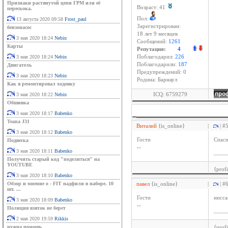
Признаки растянутой цепи ГРМ или её
Возраст: 41
перескока.
Пол:
13 августа 2020 09:58
Frost_paul
Зарегистрирован:
бензонасос
18 лет 9 месяцев
3 мая 2020 18:24
Nebin
Сообщений:
1261
Карты
Репутация:
4
3 мая 2020 18:24
Nebin
Поблагодарил:
226
Поблагодарили:
187
Двигатель
Предупреждений: 0
3 мая 2020 18:23
Nebin
Родина: Барнаул
Как я ремонтировал ходовку
ICQ: 6759279
3 мая 2020 18:22
Nebin
Обшивка
3 мая 2020 18:17
Babenko
Teana J31
Виталий
{is_online}
|
| #
3 мая 2020 18:12
Babenko
Гости
Спаси
Подвеска
--
3 мая 2020 18:11
Babenko
____
Получить старый код "поделиться" на
YOUTUBE
{prof
3 мая 2020 18:10
Babenko
Обзор и мнение о - FIT надфили в наборе. 10
павел
{is_online}
|
| #
шт. ...
Гости
нисса
3 мая 2020 18:09
Babenko
--
Полиция взяток не берет
____
2 мая 2020 19:59
Rikkis
нужна помошь
{prof