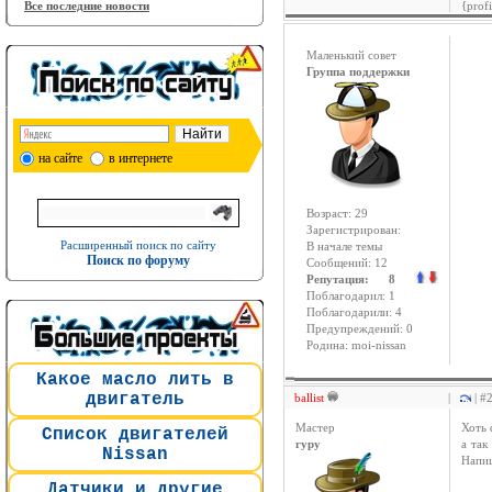
Все последние новости
{prof
Маленький совет
Группа поддержки
на сайте
в интернете
Возраст: 29
Зарегистрирован:
Расширенный поиск по сайту
В начале темы
Поиск по форуму
Сообщений: 12
Репутация: 8
Поблагодарил: 1
Поблагодарили: 4
Предупреждений: 0
Родина: moi-nissan
Какое масло лить в
двигатель
ballist
|
| #
Мастер
Хоть 
Список двигателей
гуру
а так
Nissan
Напи
Датчики и другие
____