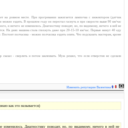
нет на ровном месте. При прогревании зажигается лампочка с инжектором (датчик
, и можно ездить. В прошлом году он перестал гаснуть и при скорости выше 90 км/час
ого, и ничего не изменилось. Диагностику поводят, но, по видимому, ничего в ней не
ется. На днях машина стала глохнуть даже при 20-15-10 км/час. Первые минут 40 еду
. Постоит полчасика - можно полчасика ездить опять. Что подсказать мастерам, кроме
р сказал - сверлить и потом заклеивать. Муж решил, что если отверстия не сделали
Изменить репутацию
Валентина
наю как это называется)
е изменилось. Диагностику поводят, но, по видимому, ничего в ней не