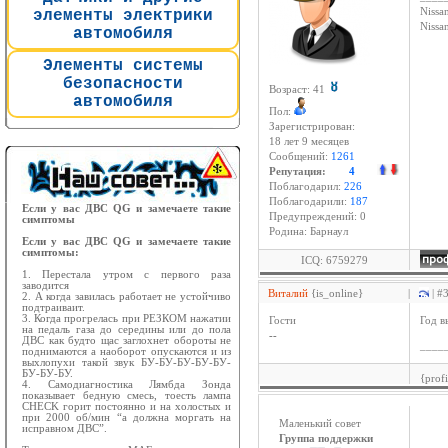
Nissan
элементы электрики
Niss
автомобиля
Элементы системы
безопасности
Возраст: 41
автомобиля
Пол:
Зарегистрирован:
18 лет 9 месяцев
Сообщений:
1261
Репутация:
4
Поблагодарил:
226
Поблагодарили:
187
Если у вас ДВС QG и замечаете такие
Предупреждений: 0
симптомы
Родина: Барнаул
Если у вас ДВС QG и замечаете такие
симптомы:
ICQ: 6759279
1. Перестала утром с первого раза
заводится
Виталий
{is_online}
|
| #
2. А когда завилась работает не устойчиво
подтраиваит.
3. Когда прогрелась при РЕЗКОМ нажатии
Гости
Год в
на педаль газа до середины или до пола
--
ДВС как будто щас заглохнет обороты не
____
поднимаются а наоборот опускаются и из
выхлопухи такой звук БУ-БУ-БУ-БУ-БУ-
БУ-БУ-БУ.
{prof
4. Самодиагностика Лямбда Зонда
показывает бедную смесь, тоесть лампа
CHECK горит постоянно и на холостых и
при 2000 об/мин “а должна моргать на
Маленький совет
исправном ДВС”.
Группа поддержки