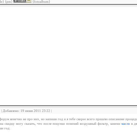
ile} {pm}
{fotoalbum}
2 | Добавлено: 19 июня 2011 23:22 |
форум конечно не про них, но напиши год и я тебе скорее всего пришлю описаниме проце
 на скидку могу сказать, что после покупки поменяй воздушный фильтр, замени
масло
в дв
ши год.
_______________________