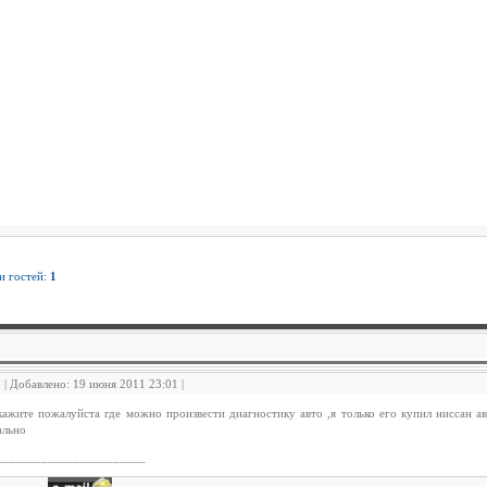
 и гостей:
1
1 | Добавлено: 19 июня 2011 23:01 |
ажите пожалуйста где можно произвести диагностику авто ,я только его купил ниссан а
ально
_______________________