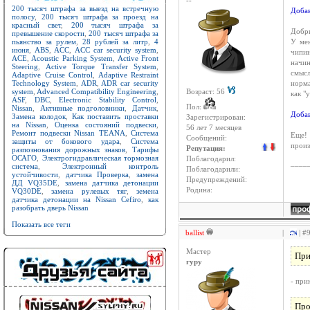
--
200 тысяч штрафа за выезд на встречную
Добав
полосу
,
200 тысяч штрафа за проезд на
красный свет
,
200 тысяч штрафа за
Добры
превышение скорости
,
200 тысяч штрафа за
пьянство за рулем
,
28 рублей за литр
,
4
У мен
июня
,
ABS
,
ACC
,
ACC car security system
,
чипин
ACE
,
Acoustic Parking System
,
Active Front
начин
Steering
,
Active Torque Transfer System
,
смысл
Adaptive Cruise Control
,
Adaptive Restraint
Technology System
,
ADR
,
ADR car security
норма
system
,
Advanced Compatibility Engineering
,
Возраст: 56
как "
ASF
,
DBC
,
Electronic Stability Control
,
Пол:
Nissan
,
Активные подголовники
,
Датчик
,
Добав
Замена колодок
,
Как поставить проставки
Зарегистрирован:
на Nissan
,
Оценка состояний подвески
,
56 лет 7 месяцев
Ремонт подвески Nissan TEANA
,
Система
Еще! 
Сообщений:
защиты от бокового удара
,
Система
произ
Репутация:
разпознования дорожных знаков
,
Тарифы
ОСАГО
,
Электрогидравлическая тормозная
Поблагодарил:
____
система
,
Электронный контроль
Поблагодарили:
устойчивости
,
датчика Проверка
,
замена
Предупреждений:
ДД VQ35DE
,
замена датчика детонации
Родина:
VQ30DE
,
замена рулевых тяг
,
земена
датчика детонации на Nissan Cefiro
,
как
разобрать дверь Nissan
Показать все теги
ballist
|
| #
Мастер
При
гуру
- при
Про