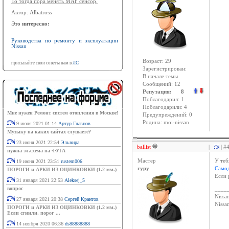
То тогда пора менять MAF сенсор.
Автор: Albatross
Это интересно:
Руководства по ремонту и эксплуатации
Nissan
Возраст: 29
присылайте свои советы нам в
ЛС
Зарегистрирован:
В начале темы
Сообщений: 12
Репутация: 8
Поблагодарил: 1
Поблагодарили: 4
Мне нужен Ремонт систем отопления в Москве!
Предупреждений: 0
Родина: moi-nissan
9 июля 2021 01:14
Артур Главнов
Музыку на каких сайтах слушаете?
23 июня 2021 22:54
Эльвира
ballist
|
| #
нужна эл.схема на ФУГА
Мастер
У теб
19 июня 2021 23:51
rustem006
гуру
Самод
ПОРОГИ и АРКИ ИЗ ОЦИНКОВКИ (1.2 мм.)
Если 
31 января 2021 22:53
Aleksej_5
вопрос
____
Nissan
27 января 2021 20:38
Сергей Крантов
Niss
ПОРОГИ и АРКИ ИЗ ОЦИНКОВКИ (1.2 мм.)
Если сгнили, порог ...
14 ноября 2020 06:36
ds88888888