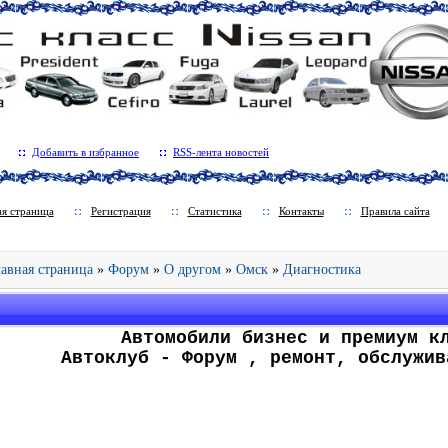
Добавить в избранное
RSS-лента новостей
ая страница
Регистрация
Статистика
Контакты
Правила сайта
Главная страница
»
Форум
»
О другом
»
Омск
»
Диагностика
.
Автомобили бизнес и премиум к
Автоклуб - Форум , ремонт, обслужив