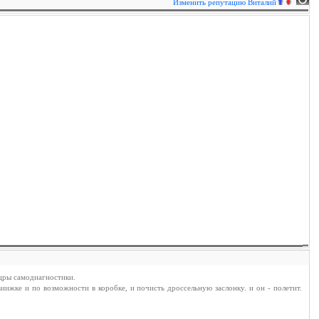
Изменить репутацию
Виталий
дцры самодиагностики.
иижке и по возможности в коробке, и почисть дроссельную заслонку. и он - полетит.