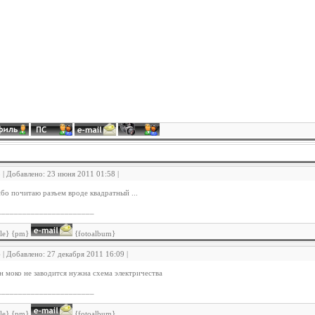
5 | Добавлено: 23 июня 2011 01:58 |
бо почитаю разъем вроде квадратный ...
_______________________
ile} {pm}
{fotoalbum}
6 | Добавлено: 27 декабря 2011 16:09 |
н моко не заводится нужна схема электричества
_______________________
ile} {pm}
{fotoalbum}