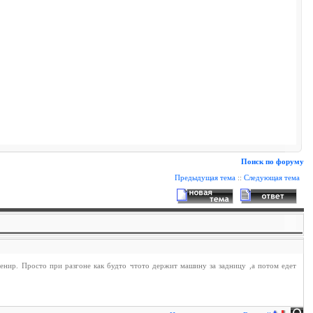
Поиск по форуму
Предыдущая тема
::
Следующая тема
венир. Просто при разгоне как будто чтото держит машину за задницу ,а потом едет