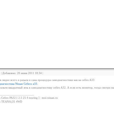
4 | Добавлено: 20 июня 2011 18:34 |
я скорее всего и разьем и сама процедура самодиагностики как на cefiro A33
иагностика Nissan Cefirro a33
.
разьем квадратный лезь в самодиагностику cefiro A32. А если есть монитор, тогда смотри на
_______________________
 Cefiro PA32 [ 2.5 25 S touring ] : moi-nissan.ru
an TEANA j31 4WD