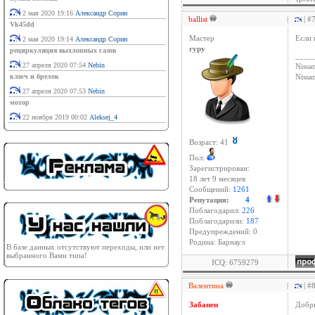
2 мая 2020 19:16
Александр Сорин
ballist
|
| #
Vk45dd
Мастер
Если 
2 мая 2020 19:14
Александр Сорин
гуру
рециркуляция выхлопных газов
____
27 апреля 2020 07:54
Nebin
Nissan
ключ и брелок
Niss
27 апреля 2020 07:53
Nebin
мотор
22 ноября 2019 00:02
Aleksej_4
Возраст: 41
Пол:
Зарегистрирован:
18 лет 9 месяцев
Сообщений:
1261
Репутация:
4
Поблагодарил:
226
Поблагодарили:
187
Предупреждений: 0
Родина: Барнаул
В базе данных отсутствуют переходы, или нет
выбранного Вами типа!
ICQ: 6759279
Валентина
|
| #
Забанен
Добры