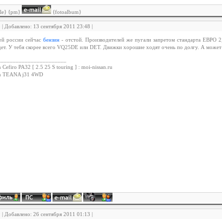
ile} {pm}
{fotoalbum}
8 | Добавлено: 13 сентября 2011 23:48 |
ей россии сейчас
бензин
- отстой. Производителей же пугали запретом стандарта ЕВРО 2, 
ет. У тебя скорее всего VQ25DE или DET. Движки хорошие ходят очень по долгу. А может 
_______________________
 Cefiro PA32 [ 2.5 25 S touring ] : moi-nissan.ru
an TEANA j31 4WD
9 | Добавлено: 26 сентября 2011 01:13 |