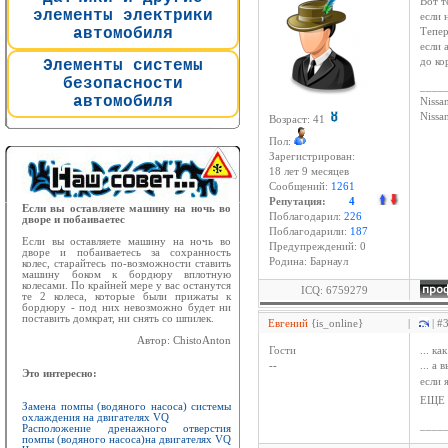
Вот т
элементы электрики
если 
автомобиля
Тепер
если 
до ко
Элементы системы
безопасности
____
автомобиля
Nissan
Niss
Возраст: 41
Пол:
Зарегистрирован:
18 лет 9 месяцев
Сообщений:
1261
Репутация:
4
Если вы оставляете машину на ночь во
Поблагодарил:
226
дворе и побаиваетес
Поблагодарили:
187
Если вы оставляете машину на ночь во
Предупреждений: 0
дворе и побаиваетесь за сохранность
Родина: Барнаул
колес, старайтесь по-возможности ставить
машину боком к бордюру вплотную
колесами. По крайней мере у вас останутся
ICQ: 6759279
те 2 колеса, которые были прижаты к
бордюру - под них невозможно будет ни
поставить домкрат, ни снять со шпилек.
Евгений
{is_online}
|
| #
Автор: ChistoAnton
Гости
... к
--
... а
Это интересно:
если 
ЕЩЕ 
Замена помпы (водяного насоса) системы
охлаждения на двигателях VQ
____
Расположение дренажного отверстия
помпы (водяного насоса)на двигателях VQ