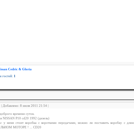
issan Cedric & Gloria
 и гостей:
1
1 | Добавлено: 8 июля 2011 21:54 |
доброго времени суток.
я NISSAN P10 cd20 1992 (дизель)
ас у меня стоит коробка с короткими передачами, можно ли поставить коробку с дл
ЛЬНОМ МОТОРЕ ! ... CD20