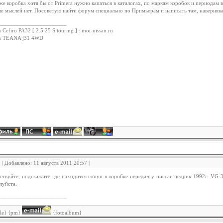
же коробка хотя бы от Primera нужно капаться в каталогах, по маркам коробок и периодам в
е мыслей нет. Посоветую найти форум специально по Примьерам и написать там, наверняк
_______________________
 Cefiro PA32 [ 2.5 25 S touring ] : moi-nissan.ru
an TEANA j31 4WD
5 | Добавлено: 11 августа 2011 20:57 |
ствуйте, подскажите где находится сопун в коробке передач у ниссан цедрик 1992г. VG-
луйста.
_______________________
ile} {pm}
{fotoalbum}