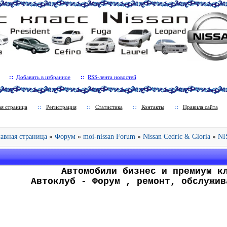
Добавить в избранное
RSS-лента новостей
ая страница
Регистрация
Статистика
Контакты
Правила сайта
Главная страница
»
Форум
»
moi-nissan Forum
»
Nissan Cedric & Gloria
»
NI
.
Автомобили бизнес и премиум к
Автоклуб - Форум , ремонт, обслужив