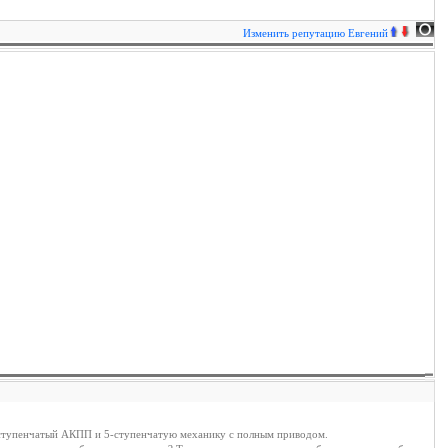
Изменить репутацию
Евгений
,4-ступенчатый АКПП и 5-ступенчатую механику с полным приводом.