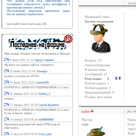
Что делать если под двигателем при
{prof
остывании образуется лужа антифриза (
преимущественно зимой )
Постоянный перегрев двигателя даже
после замены термостата
Маленький совет
Группа поддержки
присылайте свои советы нам в
ЛС
Мне нужен Ремонт систем отопления в Москве!
9 июля 2021 01:14
Артур Главнов
Возраст: 29
Музыку на каких сайтах слушаете?
Зарегистрирован:
В начале темы
23 июня 2021 22:54
Эльвира
Сообщений: 12
нужна эл.схема на ФУГА
Репутация: 8
19 июня 2021 23:51
rustem006
Поблагодарил: 1
ПОРОГИ и АРКИ ИЗ ОЦИНКОВКИ (1.2 мм.)
Поблагодарили: 4
Предупреждений: 0
31 января 2021 22:53
Aleksej_5
Родина: moi-nissan
вопрос
27 января 2021 20:38
Сергей Крантов
ПОРОГИ и АРКИ ИЗ ОЦИНКОВКИ (1.2 мм.)
ballist
|
| #
Если сгнили, порог ...
14 ноября 2020 06:36
ds88888888
Мастер
Прямо
Признаки растянутой цепи ГРМ или её
гуру
Если 
перескока.
такой
Хотя 
13 августа 2020 09:58
Frost_paul