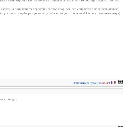
вижок такие коробки как ты хочешь? Теперь если ставили - то вообще никаких проблем,
т ездить на пониженной передачи (вопрос спорный, все упирается в мощность движка).
м тросика от (карбюратора -если у тебя карбюратор или от ДЗ если у тебя инжектора)
Изменить репутацию
ballist
ним приводом.