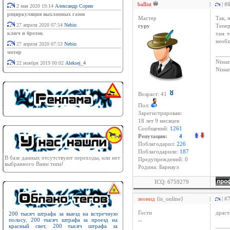
ballist
|
| #
2 мая 2020 19:14
Александр Сорин
рециркуляция выхлопных газов
Мастер
Так, 
27 апреля 2020 07:54
Nebin
гуру
Тепер
ключ и брелок
там т
необ
27 апреля 2020 07:53
Nebin
мотор
____
Nissan
22 ноября 2019 00:02
Aleksej_4
Niss
Возраст: 41
Пол:
Зарегистрирован:
18 лет 9 месяцев
Сообщений:
1261
Репутация:
4
Поблагодарил:
226
Поблагодарили:
187
В базе данных отсутствуют переходы, или нет
Предупреждений: 0
выбранного Вами типа!
Родина: Барнаул
ICQ: 6759279
леонид
{is_online}
|
| #
Гости
драст
200 тысяч штрафа за выезд на встречную
полосу
,
200 тысяч штрафа за проезд на
--
красный свет
,
200 тысяч штрафа за
____