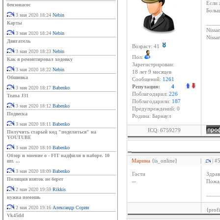
Если 
бензонасос
Больш
3 мая 2020 18:24
Nebin
Карты
____
Nissan
3 мая 2020 18:24
Nebin
Niss
Двигатель
Возраст: 41
3 мая 2020 18:23
Nebin
Пол:
Как я ремонтировал ходовку
Зарегистрирован:
3 мая 2020 18:22
Nebin
18 лет 9 месяцев
Обшивка
Сообщений:
1261
Репутация:
4
3 мая 2020 18:17
Babenko
Поблагодарил:
226
Teana J31
Поблагодарили:
187
3 мая 2020 18:12
Babenko
Предупреждений: 0
Подвеска
Родина: Барнаул
3 мая 2020 18:11
Babenko
ICQ: 6759279
Получить старый код "поделиться" на
YOUTUBE
3 мая 2020 18:10
Babenko
Обзор и мнение о - FIT надфили в наборе. 10
Марина
{is_online}
|
| #
шт. ...
3 мая 2020 18:09
Babenko
Гости
Здрав
Полиция взяток не берет
--
Пожа
2 мая 2020 19:59
Rikkis
____
нужна помошь
2 мая 2020 19:16
Александр Сорин
{prof
Vk45dd