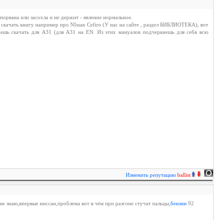
 порвана или засохла и не держит - явление нормальное.
 скачать книгу например про NIssan Cefiro (У нас на сайте , раздел БИБЛИОТЕКА), вот
ожешь скачать для А31 (для А31 на EN. Из этих мануалов подчеркнешь для себя всю
Изменить репутацию
ballist
не знаю,впервые ниссан,проблема вот в чём при разгоне стучат пальцы,
бензин
92