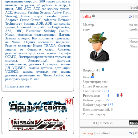
превышение скорости
,
200 тысяч штрафа за
пьянство за рулем
,
28 рублей за литр
,
4
{prof
июня
,
ABS
,
ACC
,
ACC car security system
,
ACE
,
Acoustic Parking System
,
Active Front
Steering
,
Active Torque Transfer System
,
ballist
|
| #
Adaptive Cruise Control
,
Adaptive Restraint
Technology System
,
ADR
,
ADR car security
Мастер
по вс
system
,
Advanced Compatibility Engineering
,
гуру
пройд
ASF
,
DBC
,
Electronic Stability Control
,
Nissan
,
Активные подголовники
,
Датчик
,
____
Замена колодок
,
Как поставить проставки
на Nissan
,
Оценка состояний подвески
,
Nissan
Ремонт подвески Nissan TEANA
,
Система
Niss
защиты от бокового удара
,
Система
разпознования дорожных знаков
,
Тарифы
ОСАГО
,
Электрогидравлическая тормозная
система
,
Электронный контроль
устойчивости
,
датчика Проверка
,
замена
ДД VQ35DE
,
замена датчика детонации
Возраст: 41
VQ30DE
,
замена рулевых тяг
,
земена
датчика детонации на Nissan Cefiro
,
как
Пол:
разобрать дверь Nissan
Зарегистрирован:
Показать все теги
18 лет 9 месяцев
Сообщений:
1261
Репутация:
4
Поблагодарил:
226
Поблагодарили:
187
Предупреждений: 0
Родина: Барнаул
ICQ: 6759279
леонид
{is_online}
|
| #