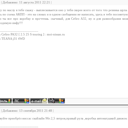
6 | Добавлено: 11 августа 2011 22:21 |
ну по маслу я тебе скажу - выплескивается оно у тебя скорее всего от того что резинка щупа
ь по схема АКПП - это на словах и в одном саобщении не написать, здесь я тебе посоветую
о ты все про коробку и прочтешь. скачивай, для Cefiro A32, ну и для разнообразия м
ходимую инфу!!!
_______________________
 Cefiro PA32 [ 2.5 25 S touring ] : moi-nissan.ru
an TEANA j31 4WD
7 | Добавлено: 13 сентября 2011 21:48 |
вуйте приобрёл ниссас скайлайн 96г.2,5 литров,правый руль ,коробка автомат,какой движок 
_______________________