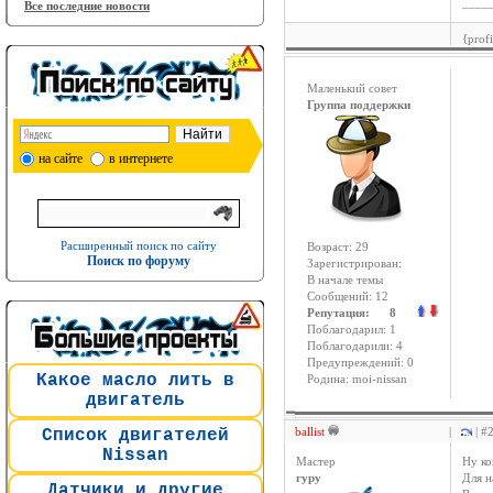
____
Все последние новости
{prof
Маленький совет
Группа поддержки
на сайте
в интернете
Расширенный поиск по сайту
Возраст: 29
Поиск по форуму
Зарегистрирован:
В начале темы
Сообщений: 12
Репутация: 8
Поблагодарил: 1
Поблагодарили: 4
Предупреждений: 0
Какое масло лить в
Родина: moi-nissan
двигатель
ballist
|
| #
Список двигателей
Nissan
Мастер
Ну ко
гуру
Для н
Датчики и другие