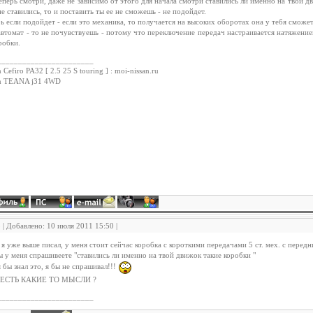
еперь смотри, даже не зависимо от этого для начала смотри ставились ли именно на твой д
не ставились, то и поставить ты ее не сможешь - не подойдет.
ь если подойдет - если это механика, то получается на высоких оборотах она у тебя сможе
автомат - то не почувствуешь - потому что переключение передач настраивается натяжение
робки.
_______________________
 Cefiro PA32 [ 2.5 25 S touring ] : moi-nissan.ru
an TEANA j31 4WD
3 | Добавлено: 10 июля 2011 15:50 |
ак я уже выше писал, у меня стоит сейчас коробка с короткими передачами 5 ст. мех. с перед
 вы у меня спрашивеете "ставились ли именно на твой движок такие коробки "
я бы знал это, я бы не спрашивал!!!
ЕСТЬ КАКИЕ ТО МЫСЛИ ?
_______________________