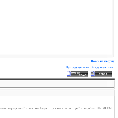
Поиск по форуму
Предыдущая тема
::
Следующая тема
инными передачами? и как это будет отражаться на моторе? и коробке? НА МОЕМ