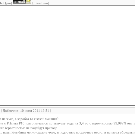
ile} {pm}
{fotoalbum}
4 | Добавлено: 10 июля 2011 19:51 |
 не знаю, а коробка то с какой машины?
не с Primera P10 или отличается по выпуску года на 3,4 то с вероятностью 99,999% она 
 же вероятностью не подайдут привода.
... наши Кулибины могут сделать чудо, и подточить посадочное место, и привода обрезать 