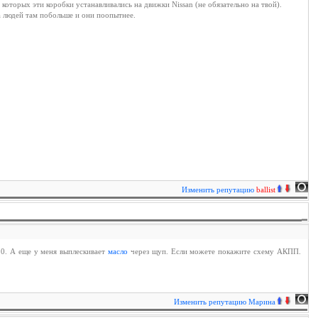
 которых эти коробки устанавливались на движки Nissan (не обязательно на твой).
а людей там побольше и они поопытнее.
Изменить репутацию
ballist
30. А еще у меня выплескивает
масло
через щуп. Если можете покажите схему АКПП.
Изменить репутацию
Марина