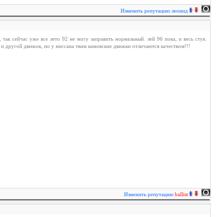
Изменить репутацию
леонид
так сейчас уже все лето 92 не могу заправить нормальный. лей 96 пока, и весь стук
и другой движок, но у ниссана твим камовские движки отличаются качеством!!!
Изменить репутацию
ballist