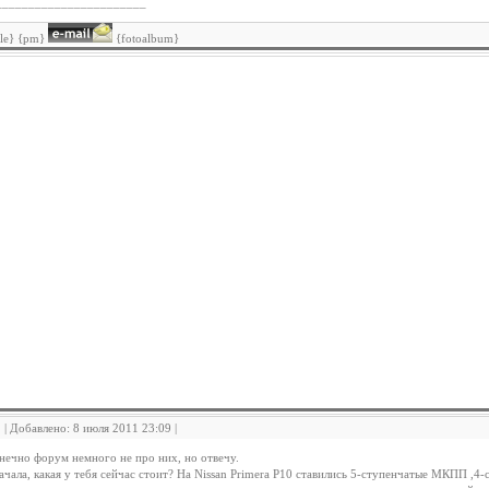
_______________________
ile} {pm}
{fotoalbum}
2 | Добавлено: 8 июля 2011 23:09 |
нечно форум немного не про них, но отвечу.
ачала, какая у тебя сейчас стоит? На Nissan Primera P10 ставились 5-ступенчатые МКПП 