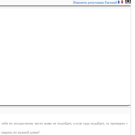
Изменить репутацию
Евгений
у тебя по посадочному место всяко не подойдет, а если туда подайдет, то примерно с
и сварить по нужной длине!