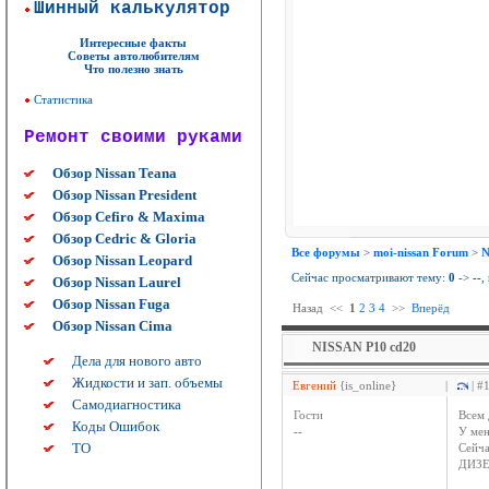
Шинный калькулятор
Интересные факты
Советы автолюбителям
Что полезно знать
Статистика
Ремонт своими руками
Обзор Nissan Teana
Обзор Nissan President
Обзор Cefiro & Maxima
Обзор Cedric & Gloria
Все форумы
>
moi-nissan Forum
>
N
Обзор Nissan Leopard
Сейчас просматривают тему:
0
->
--
,
Обзор Nissan Laurel
Обзор Nissan Fuga
Назад
<<
1
2
3
4
>>
Вперёд
Обзор Nissan Cima
NISSAN P10 cd20
Дела для нового авто
Жидкости и зап. объемы
Евгений
{is_online}
|
| #
Самодиагностика
Гости
Всем 
Коды Ошибок
--
У мен
ТО
Сейч
ДИЗЕ