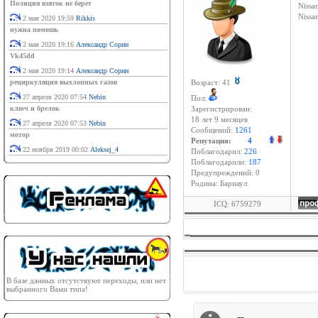
Полиция взяток не берет
Nissan
Niss
2 мая 2020 19:59
Rikkis
нужна помошь
2 мая 2020 19:16
Александр Сорин
Vk45dd
2 мая 2020 19:14
Александр Сорин
рециркуляция выхлопных газов
Возраст: 41
27 апреля 2020 07:54
Nebin
Пол:
ключ и брелок
Зарегистрирован:
18 лет 9 месяцев
27 апреля 2020 07:53
Nebin
Сообщений:
1261
мотор
Репутация:
4
22 ноября 2019 00:02
Aleksej_4
Поблагодарил:
226
Поблагодарили:
187
Предупреждений: 0
Родина: Барнаул
ICQ: 6759279
В базе данных отсутствуют переходы, или нет
выбранного Вами типа!