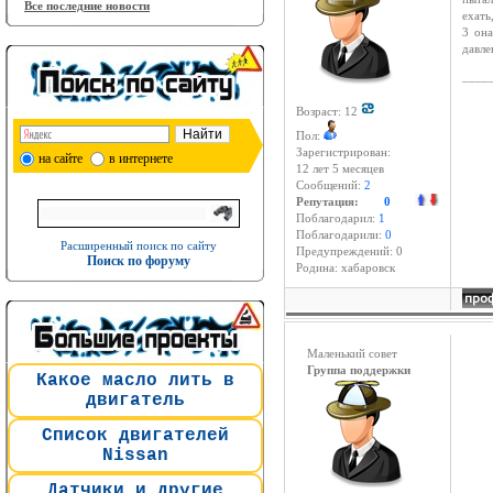
Все последние новости
ехать
3 она
давле
____
Возраст: 12
Пол:
Зарегистрирован:
на сайте
в интернете
12 лет 5 месяцев
Сообщений:
2
Репутация:
0
Поблагодарил:
1
Поблагодарили:
0
Расширенный поиск по сайту
Предупреждений: 0
Поиск по форуму
Родина: хабаровск
Маленький совет
Группа поддержки
Какое масло лить в
двигатель
Список двигателей
Nissan
Датчики и другие