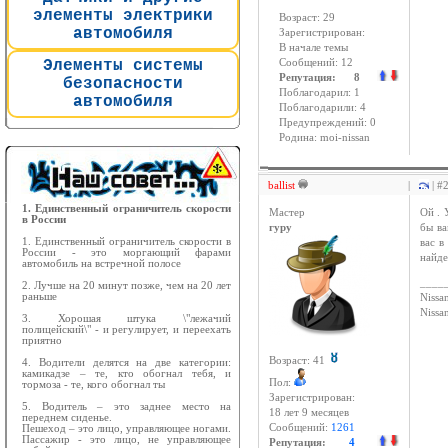
элементы электрики
Возраст: 29
автомобиля
Зарегистрирован:
В начале темы
Элементы системы
Сообщений: 12
Репутация: 8
безопасности
Поблагодарил: 1
автомобиля
Поблагодарили: 4
Предупреждений: 0
Родина: moi-nissan
ballist
|
| #
1. Единственный ограничитель скорости
Мастер
Ой . 
в России
гуру
бы ва
1. Единственный ограничитель скорости в
вас в
России - это моргающий фарами
найде
автомобиль на встречной полосе
____
2. Лучше на 20 минут позже, чем на 20 лет
раньше
Nissan
Niss
3. Хорошая штука \"лежачий
полицейский\" - и регулирует, и переехать
приятно
Возраст: 41
4. Водители делятся на две категории:
камикадзе – те, кто обогнал тебя, и
Пол:
тормоза - те, кого обогнал ты
Зарегистрирован:
5. Водитель – это заднее место на
18 лет 9 месяцев
переднем сиденье.
Сообщений:
1261
Пешеход – это лицо, управляющее ногами.
Пассажир - это лицо, не управляющее
Репутация:
4