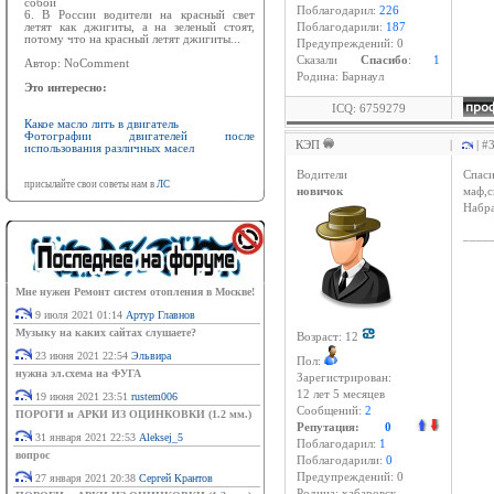
собой
Поблагодарил:
226
6. В России водители на красный свет
летят как джигиты, а на зеленый стоят,
Поблагодарили:
187
потому что на красный летят джигиты...
Предупреждений: 0
Cказали
Спасибо
:
1
Автор: NoComment
Родина: Барнаул
Это интересно:
ICQ: 6759279
Какое масло лить в двигатель
Фотографии двигателей после
КЭП
|
| #
использования различных масел
Водители
Спаси
присылайте свои советы нам в
ЛС
новичок
маф,с
Набра
____
Мне нужен Ремонт систем отопления в Москве!
9 июля 2021 01:14
Артур Главнов
Музыку на каких сайтах слушаете?
Возраст: 12
23 июня 2021 22:54
Эльвира
Пол:
нужна эл.схема на ФУГА
Зарегистрирован:
12 лет 5 месяцев
19 июня 2021 23:51
rustem006
Сообщений:
2
ПОРОГИ и АРКИ ИЗ ОЦИНКОВКИ (1.2 мм.)
Репутация:
0
31 января 2021 22:53
Aleksej_5
Поблагодарил:
1
вопрос
Поблагодарили:
0
Предупреждений: 0
27 января 2021 20:38
Сергей Крантов
Родина: хабаровск