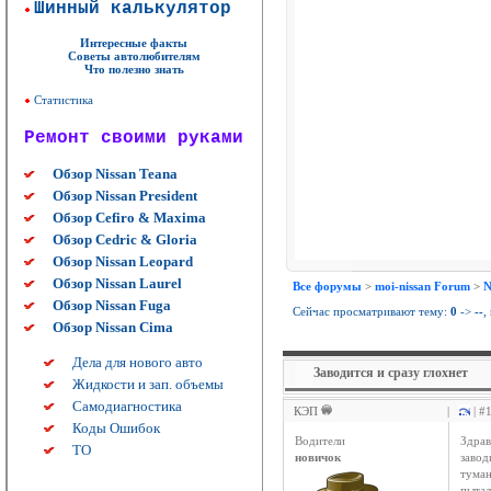
Шинный калькулятор
Интересные факты
Советы автолюбителям
Что полезно знать
Статистика
Ремонт своими руками
Обзор Nissan Teana
Обзор Nissan President
Обзор Cefiro & Maxima
Обзор Cedric & Gloria
Обзор Nissan Leopard
Обзор Nissan Laurel
Все форумы
>
moi-nissan Forum
>
N
Обзор Nissan Fuga
Сейчас просматривают тему:
0
->
--
,
Обзор Nissan Cima
Дела для нового авто
Заводится и сразу глохнет
Жидкости и зап. объемы
Самодиагностика
КЭП
|
| #
Коды Ошибок
Водители
Здрав
ТО
новичок
завод
туман
пытал