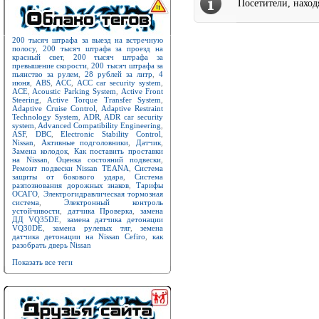
Посетители, нахо
200 тысяч штрафа за выезд на встречную
полосу
,
200 тысяч штрафа за проезд на
красный свет
,
200 тысяч штрафа за
превышение скорости
,
200 тысяч штрафа за
пьянство за рулем
,
28 рублей за литр
,
4
июня
,
ABS
,
ACC
,
ACC car security system
,
ACE
,
Acoustic Parking System
,
Active Front
Steering
,
Active Torque Transfer System
,
Adaptive Cruise Control
,
Adaptive Restraint
Technology System
,
ADR
,
ADR car security
system
,
Advanced Compatibility Engineering
,
ASF
,
DBC
,
Electronic Stability Control
,
Nissan
,
Активные подголовники
,
Датчик
,
Замена колодок
,
Как поставить проставки
на Nissan
,
Оценка состояний подвески
,
Ремонт подвески Nissan TEANA
,
Система
защиты от бокового удара
,
Система
разпознования дорожных знаков
,
Тарифы
ОСАГО
,
Электрогидравлическая тормозная
система
,
Электронный контроль
устойчивости
,
датчика Проверка
,
замена
ДД VQ35DE
,
замена датчика детонации
VQ30DE
,
замена рулевых тяг
,
земена
датчика детонации на Nissan Cefiro
,
как
разобрать дверь Nissan
Показать все теги