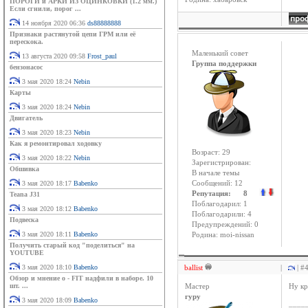
ПОРОГИ и АРКИ ИЗ ОЦИНКОВКИ (1.2 мм.)
Если сгнили, порог ...
14 ноября 2020 06:36
ds88888888
Признаки растянутой цепи ГРМ или её
перескока.
Маленький совет
13 августа 2020 09:58
Frost_paul
Группа поддержки
бензонасос
3 мая 2020 18:24
Nebin
Карты
3 мая 2020 18:24
Nebin
Двигатель
3 мая 2020 18:23
Nebin
Как я ремонтировал ходовку
Возраст: 29
3 мая 2020 18:22
Nebin
Зарегистрирован:
Обшивка
В начале темы
3 мая 2020 18:17
Babenko
Сообщений: 12
Репутация: 8
Teana J31
Поблагодарил: 1
3 мая 2020 18:12
Babenko
Поблагодарили: 4
Подвеска
Предупреждений: 0
3 мая 2020 18:11
Babenko
Родина: moi-nissan
Получить старый код "поделиться" на
YOUTUBE
3 мая 2020 18:10
Babenko
ballist
|
| #
Обзор и мнение о - FIT надфили в наборе. 10
шт. ...
Мастер
Ну кр
гуру
3 мая 2020 18:09
Babenko
____